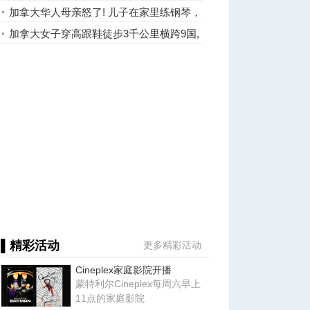
全家逃单
加拿大华人母亲怒了! 儿子在家里练钢琴，
遭物业狠罚超$3万
加拿大女子穿高跟鞋徒步3千公里横跨9国,
只为揭露一个真相!
▌精彩活动
更多精彩活动
Cineplex家庭影院开播
蒙特利尔Cineplex每周六早上
11点的家庭影院