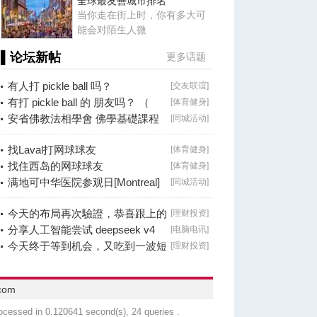
全球最友善城市排名
当你走在街上时，你有多大可
能会对陌生人微
▌论坛新帖
更多话题
有人打 pickle ball 吗？
[
交友联谊
]
有打 pickle ball 的 朋友吗？ （
[
体育健身
]
Brossard
安省佛教法相學會 佛學基礎課程
[
同城活动
]
（第二十八
找Laval打网球球友
[
体育健身
]
找住西岛的网球球友
[
体育健身
]
满地可中华医院参观日[Montreal]
[
同城活动
]
今天的布局再次驗證，恭喜跟上的
[
理财投资
]
朋友！
分享人工智能尝试 deepseek v4
[
电脑电讯
]
falsh, 据说
今天终于等到机会，又吃到一波短
[
理财投资
]
线利润！
com
ocessed in 0.120641 second(s), 24 queries .