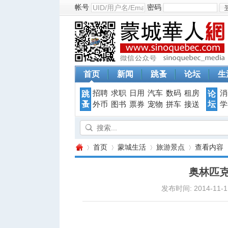
帐号
密码
首页
新闻
跳蚤
论坛
生
招聘
求职
日用
汽车
数码
租房
消
跳
论
蚤
坛
外币
图书
票券
宠物
拼车
接送
学
首页
蒙城生活
旅游景点
查看内容
奥林匹
发布时间: 2014-11-11
蒙
›
›
›
›