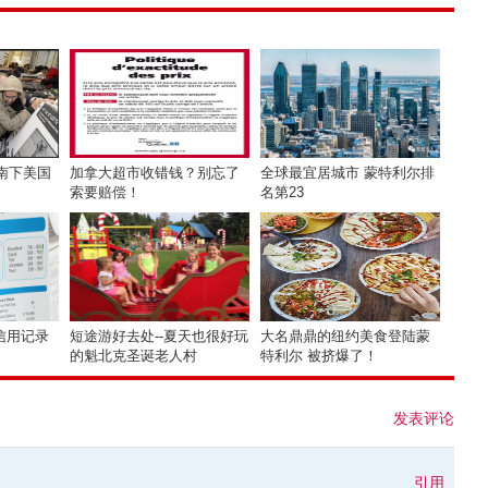
，南下美国
加拿大超市收错钱？别忘了
全球最宜居城市 蒙特利尔排
索要赔偿！
名第23
信用记录
短途游好去处--夏天也很好玩
大名鼎鼎的纽约美食登陆蒙
的魁北克圣诞老人村
特利尔 被挤爆了！
发表评论
引用