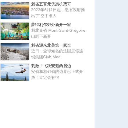
魁省五百元优惠机票可
2022年6月1日起，魁省政府推
出了“空中准入
蒙特利尔郊外新开一家
魁北克省 Mont-Saint-Grégoire
山脚下新开
魁省迎来北美第一家全
近日，全球知名的法国度假连
锁集团Club Med
刺激！飞跃安魁两省边
安省和相邻省的边界已正式开
放！肯定会有很