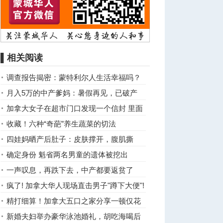
▌相关阅读
调查报告揭密：蒙特利尔人生活幸福吗？
月入5万的中产爹妈：暑假再见，已破产
加拿大女子在超市门口发现一个信封 里面
全是现金！
收藏！六种“奇葩”养生蔬菜的切法
四娃妈晒产后肚子：皮肤撑开，腹肌撕
裂，这才是最真实的模样 ...
确定身份 魁省两名男童的遗体被挖出
一声叹息，再跌下去，中产都要返贫了
疯了! 加拿大华人现场直击男子"蹲下大便"!
精打细算！加拿大五口之家分享一顿仅花
$15喂饱全家！
新婚夫妇举办豪华泳池婚礼，胡吃海喝后