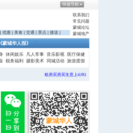
快捷导航
联系我们
常见问题
蒙城论坛
|
优惠
|
美食
|
交通
|
景点
|
接送
|
蒙城地产
《蒙城华人报》
身
休闲娱乐
凡人常事
音乐影视
医疗保健
业
税务福利
摄影美术
同城活动
旅游度假
租房买房买生意上iU91