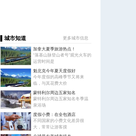
▌城市知道
更多城市信息
加拿大夏季旅游热点！
“落基山脉登山者号”观光火车的
运营时间是
魁北克今年夏天度假好
今年度假的高峰季节又将来
临，与其花费大价
蒙特利尔周边五家知名
蒙特利尔周边五家知名冬季温
泉浴场
度假小费：在全包酒店
不同国家的小费文化差异很
大，常常让游客摸