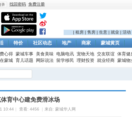
找回密码
免费注册
登
|
租房
|
售房
|
生意
|
就业
|
活动
活
特价
社区动态
地产
商家
蒙城黄页
费心得
蒙城车事
美食美味
电脑电讯
宠物天地
交友联谊
体育健
在蒙城
育儿话题
网际说法
留学移民
理财投资
就业经商
蒙城物
录
克体育中心建免费滑冰场
 10:44
|
查看:
4456
|
来自: 蒙城华人网