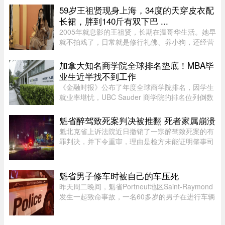
亚等国家的牛肉开始大量进入市场，部分产品甚至
59岁王祖贤现身上海，34度的天穿皮衣配
比本地同类牛肉每公斤便宜 ...
长裙，胖到140斤有双下巴 ...
2005年就息影的王祖贤，长期在温哥华生活。她早
就不拍戏了，日常就是修行礼佛、养小狗，还经营
了一家艾灸馆。每次回国基本都是参加艾灸相关的
活动。8月5日，网友在上海机场偶遇王祖贤。34度
加拿大知名商学院全球排名垫底！MBA毕
的天气穿着皮衣外套配长裙 ...
业生近半找不到工作
《金融时报》公布了年度全球商学院排名，因学生
就业率堪忧，UBC Sauder 商学院的排名位列倒数
第二。一项针对近期 MBA 毕业生的调查显示，仅
有 53% 的人表示毕业三个月内找到工作。图片：
魁省醉驾致死案判决被推翻 死者家属崩溃
RICHARD LAM /PNG在今年的 MB ...
魁北克省上诉法院近日撤销了一宗醉驾致死案的有
罪判决，并下令重审，理由是检方未能证明肇事司
机的醉酒状态与致命车祸存在足够直接的因果关
系。事故发生于2020年8月27日晚，43岁的
Yannick Potvin驾驶踏板车行驶在Sai ...
魁省男子修车时被自己的车压死
昨天周二晚间，魁省Portneuf地区Saint-Raymond
发生一起致命事故，一名60多岁的男子在进行车辆
维修时，被自己的汽车压住身亡。魁省省警
（SQ）于晚上6时30分左右接报，赶赴Saint-