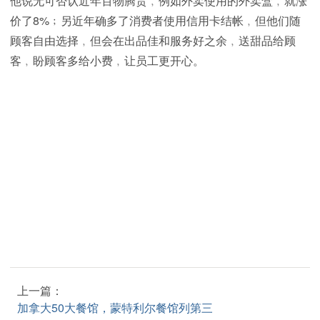
他说无可否认近年百物腾贵﹐例如外卖使用的外卖盒﹐就涨
价了8%﹔另近年确多了消费者使用信用卡结帐﹐但他们随
顾客自由选择﹐但会在出品佳和服务好之余﹐送甜品给顾
客﹐盼顾客多给小费﹐让员工更开心。
上一篇：
加拿大50大餐馆，蒙特利尔餐馆列第三