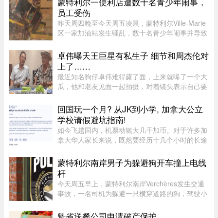
蒙特利尔一便利店遭数十名青少年闹事，
壮族，1963年9月28日出生于 ...
员工受伤
昨天周四晚至今天周五凌晨，蒙特利尔Ville-Marie
区一家加油站发生骚乱，数十名青少年闹事并导致
一名员工受伤。当晚也是La Ronde举办的“魁北克
国际烟花节”（International des feux Loto-
卓伟曝天王巨星有私生子 细节和周杰伦对
Québec）本季最后一场活动 ...
上了……
最近知名狗仔卓伟难得露了面，上来就曝了一个大
瓜，他和老友见面一起拍摄，对着镜头表示自己要
讲一个天王巨星私生子的故事。这里还是要强调一
下，卓伟爆料之前明确表示，故事就是故事，他手
回国玩一个月? 从JK到小学, 加拿大公立
头也没有真凭实据，建议大 ...
学校请假避坑指南!
如今飞趟国内，机票动辄大几千加币。对于许多加
拿大华人家长来说，既然要经历十几个小时的长途
飞行倒时差，只回去一两周绝对是“血亏”。因此，
趁着孩子还小，请假回国待上一个月，让孩子好好
蒙特利尔南岸男子为躲避狗开车撞上电线
陪陪爷爷奶奶，成了不少 ...
杆
今天周五早上，蒙特利尔南岸Verchères发生交通
事故，一名司机为躲避一只横穿道路的狗，驾驶小
型货车撞上电线杆，导致132号公路双向封闭。事
故发生在上午7点左右，受影响路段位于Saint-
魁省送餐公司申请破产保护