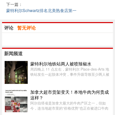
下一篇：
蒙特利尔Schwartz排名北美熟食店第一
评论
暂无评论
新闻频道
蒙特利尔地铁站两人被喷辣椒水
周四晚上 11 点左右，蒙特利尔 Place-des-Arts 地
铁站发生一起肢体冲突，事件升级导致至少两人被
喷辣椒水。在社交媒体上传播的视频中可以看到，
数人在使用辣椒水前发生了打斗，事发时车厢内有
多名乘客。蒙特利尔警方 ...
加拿大超市货架变天！本地牛肉为何贵成
这样？
阿尔伯塔省是加拿大最大的牛肉产区之一，但如
今，连当地超市里的“价格优势”也正在被进口牛肉
抢走。随着加拿大牛肉价格持续上涨，来自澳大利