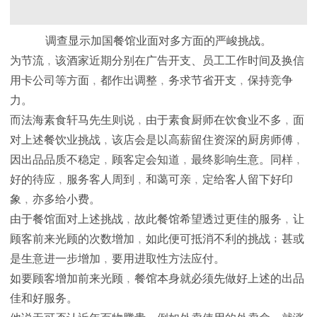
调查显示加国餐馆业面对多方面的严峻挑战。
为节流﹐该酒家近期分别在广告开支、员工工作时间及换信
用卡公司等方面﹐都作出调整﹐务求节省开支﹐保持竞争
力。
而法海素食轩马先生则说﹐由于素食厨师在饮食业不多﹐面
对上述餐饮业挑战﹐该店会是以高薪留住资深的厨房师傅﹐
因出品品质不稳定﹐顾客定会知道﹐最终影响生意。同样﹐
好的待应﹐服务客人周到﹐和蔼可亲﹐定给客人留下好印
象﹐亦多给小费。
由于餐馆面对上述挑战﹐故此餐馆希望透过更佳的服务﹐让
顾客前来光顾的次数增加﹐如此便可抵消不利的挑战﹔甚或
是生意进一步增加﹐要用进取性方法应付。
如要顾客增加前来光顾﹐餐馆本身就必须先做好上述的出品
佳和好服务。