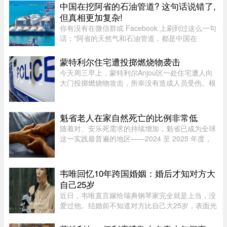
Raymond的rang Sainte-Croix，当时一名 ...
中国在挖阿省的石油管道? 这句话说错了,
但真相更加复杂!
你有没有在微信群或 Facebook 上刷到过这么一句
话："阿省的天然气和石油管道，都是中国在
挖。"这句话在华人圈传得挺广，配上几张工地照
片，看起来"有图有真相"。那它到底是不是真的？
蒙特利尔住宅遭投掷燃烧物袭击
答案很简单：不准确，甚至可以说 ...
今天周三早上，蒙特利尔Anjou区一处住宅遭人向
大门投掷燃烧物攻击，所幸没有造成人员受伤。根
据蒙特利尔警方（SPVM）初步消息，事件发生在
早上7点左右。一名男子疑似来到位于place de
Bellefontaine、靠近avenue de ...
魁省老人在家自然死亡的比例非常低
随着对、安乐死需求的持续增加，魁省已成为全球
这一实践最普遍的地区——2024 至 2025 年度，
安乐死占到了全省死亡总人数的 7.9%。然而，一
位资深的姑息治疗医生指出，在让老人能够在家里
尊严离世这方面，魁省的表现 ...
韦唯回忆10年跨国婚姻：婚后才知对方大
自己25岁
近日，韦唯直言嫁给瑞典钢琴家完全就是上当，没
爱过他。结婚前不知道对方比自己大25岁，表面光
鲜的10年婚姻藏着控制和暴力。目前，前夫已去
世，自己独自抚养三个儿子。韦唯，原名张菊霞，