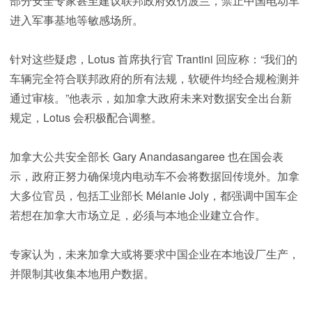
部分安全专家甚至建议联邦政府效仿波兰，禁止中国电动车
进入军事基地等敏感场所。
针对这些疑虑，Lotus 首席执行官 Trantini 回应称：“我们的
车辆完全符合联邦政府的所有法规，软硬件均经合规检测并
通过审核。”他表示，如加拿大政府未来对数据安全出台新
规定，Lotus 会积极配合调整。
加拿大公共安全部长 Gary Anandasangaree 也在国会表
示，政府正努力确保境内电动车不会将数据回传境外。加拿
大多位官员，包括工业部长 Mélanie Joly，都强调中国车企
若想在加拿大市场立足，必须与本地企业建立合作。
专家认为，未来加拿大或将要求中国企业在本地设厂生产，
并限制其收集本地用户数据。