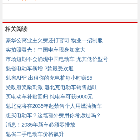
相关阅读
豪华公寓业主欠费还打官司 物业一招制服
实拍照曝光！中国电车现身加拿大
市场短期不会涌现中国电动车 尤其低价型号
魁省电动车暴增 2款最受欢迎
魁省APP 出租你的充电桩每小时赚$5
受政府奖励刺激 魁北克电动车销售趋旺
买电动车补贴回归 纯电车可获5000元
魁北克将在2035年起禁售个人用燃油新车
想买电动车？这笔额外费用你考虑过吗？
消息！2035年新车必须零排放
魁省二手电动车价格飙升