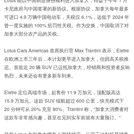
Lotus 能以中国制造身份顺利进入加拿大，得益于今年 1 月
卡尼政府与中国签署的新协议。根据协议，加拿大每年最多
可进口 4.9 万辆中国电动车，关税仅 6.1%，远低于 2024 年
曾一度实施的 100% 惩罚性关税。作为交换，中国取消了对
加拿大部分农产品的关税。
Lotus Cars Americas 首席执行官 Max Trantini 表示，Eletre
在欧洲上市三年后，本计划更早进入加拿大，但因高关税推
迟。首批近 20 辆 SUV 已运抵加拿大，经销商和投资者反响
热烈，未来还会有更多新车到来。
Eletre 定位高端市场，起售价 11.9 万加元，顶配版高达
15.9 万加元。这款 SUV 续航超过 600 公里，快充模式下
20 分钟可从 20% 充至 80%。Trantini 称，“加拿大消费者对
这款车非常感兴趣，甚至在见到实车前就有大量预订。”