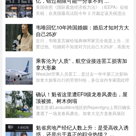
亿，错过期限可能一分拿不到 ...
美国依照《国际紧急经济权力法》（IEEPA）征收
关税，在美国最高法院今年 2 月裁定该关税违法
前，已获得超过 1600 亿元的总收入。近期全球多
种关税（包括 Section 122、301 和 338 条款）纷
韦唯回忆10年跨国婚姻：婚后才知对方大
纷出台，令退款进展变得容 ...
自己25岁
近日，韦唯直言嫁给瑞典钢琴家完全就是上当，没
爱过他。结婚前不知道对方比自己大25岁，表面光
鲜的10年婚姻藏着控制和暴力。目前，前夫已去
世，自己独自抚养三个儿子。韦唯，原名张菊霞，
乘客沦为“人质”，航空业接连罢工损害加
壮族，1963年9月28日出生于 ...
拿大形象
WestJet空乘人员罢工，是过去一年中第三次影响
加拿大旅客出行的劳资纠纷，多位业内专家因此呼
吁联邦政府采取行动，解决这一问题。
确认！魁省这里遭EF0级龙卷风袭击，屋
顶被掀、树木倒塌
魁北克省Lanaudière地区的Repentigny上周日确实
遭遇了一场龙卷风袭击。加拿大北方龙卷风项目
（Northern Tornadoes Project，NTP）调查确
认，当天形成的是一场EF0级龙卷风。报告指出，
魁省房地产经纪人数上升：是受高收入诱
这场龙卷风是在一个弱超级单体 ...
惑，还是出于真正的职业热情？ ...