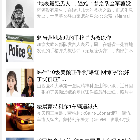
客流量最高的绿线可能几乎全部由服役多年的MR-
“地表最强男人”，遇难！梦之队全军覆没
73老旧列车运营。Projet Montr ...
奇迹没有发生，在经过几天的救援之后，正式消息
发出，世界著名登山家尼尔马尔·普尔贾（Nirmal
Purja）率领的10人国际登山队在巴基斯坦布洛阿
特峰（Broad Peak）遭遇雪崩，队员全部遇难。8
月2日，巴基斯坦阿尔卑斯俱 ...
魁省营地发现的手榴弹为教练弹
加拿大武装部队发言人表示，周二在魁省一处营地
发现的手榴弹为教练弹（无危险伪弹），内部并不
含有炸药。Abygail Bourgault-Lévesque 表示，在
专家团队确认该手榴弹对公众不构成危险后，已将
其运往 Valcartier 军事 ...
医生"10级美颜证件照"爆红 网惊呼"治好
了忧郁症" ...
山西医科大学第一医院精神科医生郎小娥，近日因
一张加了美颜滤镜的夸张证件照意外走红，照片中
精修的美貌与她日常沉稳干练的形象形成巨大反
差。不少网民笑指，“打破对精神科医生严肃的刻
凌晨蒙特利尔1车辆遭纵火
板印象”，更有网民调侃“没 ...
今天周三凌晨，蒙特利尔Saint-Léonard区一辆汽
车遭人纵火。蒙特利尔警方（SPVM）凌晨4时接
到911报警，称Couture Boulevard靠近Larin
Street附近发生火灾。警方发言人Caroline
Chèvrefils表示，警员抵达现场时，火 ...