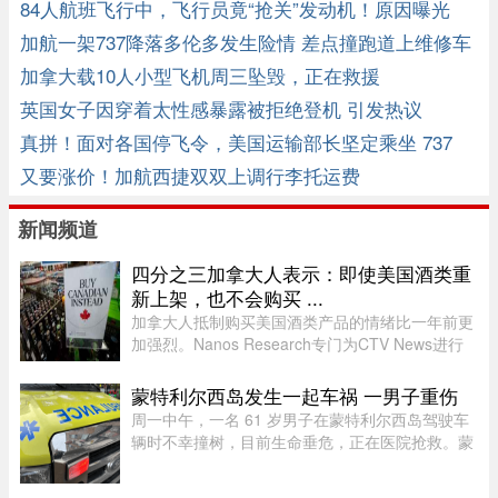
应了
84人航班飞行中，飞行员竟“抢关”发动机！原因曝光
加航一架737降落多伦多发生险情 差点撞跑道上维修车
加拿大载10人小型飞机周三坠毁，正在救援
英国女子因穿着太性感暴露被拒绝登机 引发热议
真拼！面对各国停飞令，美国运输部长坚定乘坐 737
Max 8
又要涨价！加航西捷双双上调行李托运费
新闻频道
四分之三加拿大人表示：即使美国酒类重
新上架，也不会购买 ...
加拿大人抵制购买美国酒类产品的情绪比一年前更
加强烈。Nanos Research专门为CTV News进行
的一项最新民调显示，近四分之三（74%）的加拿
大人表示，即使美国酒类重新摆上货架，他们也不
蒙特利尔西岛发生一起车祸 一男子重伤
太可能购买。 ...
周一中午，一名 61 岁男子在蒙特利尔西岛驾驶车
辆时不幸撞树，目前生命垂危，正在医院抢救。蒙
特利尔警方（SPVM）透露，中午 12 点 55 分左右
接获 911 报警，称 Pointe-Claire 区的 Sources 大