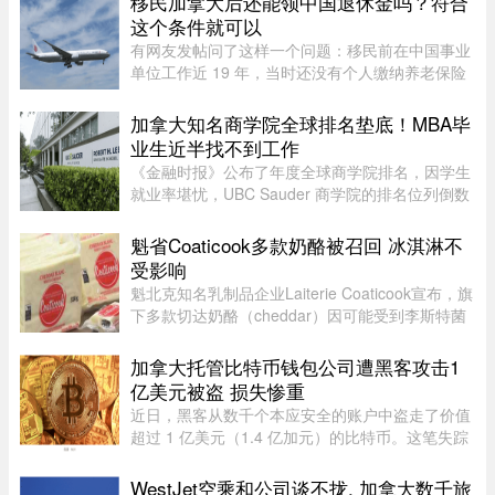
移民加拿大后还能领中国退休金吗？符合
这个条件就可以
有网友发帖问了这样一个问题：移民前在中国事业
单位工作近 19 年，当时还没有个人缴纳养老保险
的规定，从未自己掏过钱——这种情况，还有没有
资格领国内退休金？这个问题戳到了很多中年移民
加拿大知名商学院全球排名垫底！MBA毕
的痛处。在加拿大生活久了 ...
业生近半找不到工作
《金融时报》公布了年度全球商学院排名，因学生
就业率堪忧，UBC Sauder 商学院的排名位列倒数
第二。一项针对近期 MBA 毕业生的调查显示，仅
有 53% 的人表示毕业三个月内找到工作。图片：
魁省Coaticook多款奶酪被召回 冰淇淋不
RICHARD LAM /PNG在今年的 MB ...
受影响
魁北克知名乳制品企业Laiterie Coaticook宣布，旗
下多款切达奶酪（cheddar）因可能受到李斯特菌
污染而被召回。公司表示，问题可能仅限于一个生
产批次，初步判断为交叉污染导致。召回涉及多种
加拿大托管比特币钱包公司遭黑客攻击1
规格的温和切达奶酪，包 ...
亿美元被盗 损失惨重
近日，黑客从数千个本应安全的账户中盗走了价值
超过 1 亿美元（1.4 亿加元）的比特币。这笔失踪
的资金源于加拿大 Coinkite Inc. 托管的“冷”比特币
钱包的软件漏洞。冷钱包除了私密密码（“密钥”）
WestJet空乘和公司谈不拢, 加拿大数千旅