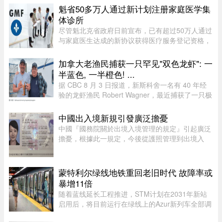
道（介于 Avro 街与 Hy ...
魁省50多万人通过新计划注册家庭医学集
体诊所
尽管魁北克省政府日前宣布，已有超过50万人通过
与家庭医生达成的新协议获得医疗服务登记资格，
但其中绝大多数人并没有被分配固定的家庭医生，
而只是被纳入某个家庭医学诊所（GMF）的集体管
加拿大老渔民捕获一只罕见"双色龙虾": 一
理体系。 ...
半蓝色, 一半橙色! ...
据 CBC 8 月 3 日报道，新斯科舍一名有 40 年经
验的龙虾渔民 Robert Wagner，最近捕获了一只极
为罕见的龙虾。这只龙虾从头到尾一边是蓝色，一
边是橙色，颜色分界极为分明。Wagner 表示：“我
中國出入境新規引發廣泛擔憂
当时只说了句‘哇！我这 ...
中國『國務院關於出境入境管理的規定』引起廣泛
擔憂，根據此一規定，今後從護照管理到出境入
境，可能都會受到程度不同的限制，執行限制出境
的權力甚至下放至“縣級出入境管理機構”。 ...
蒙特利尔绿线地铁重回老旧时代 故障率或
暴增11倍
随着蓝线延长工程推进，STM计划在2031年新站
启用后，将目前运行在绿线上的Azur新列车全部调
往蓝线，以配合新线路技术要求。届时，蒙特利尔