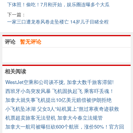
下体照！偷吃！7月刚开始，娱乐圈连曝多个大瓜
下一篇：
一家三口遭龙卷风卷走坠楼亡 14岁儿子目睹全程
评论
暂无评论
相关阅读
WestJet空乘和公司谈不拢, 加拿大数千旅客滞留!
西班牙小岛突发风暴 飞机固执起飞 乘客吓丢魂！
加拿大就失事飞机提出10亿美元赔偿被伊朗拒绝
小飞机坠冰湖 父女3人“站机翼上”熬过寒夜奇迹获救
机票超卖旅客无法登机 加拿大今春立法规管
加拿大一航司被曝狂砍600个航班，涨价50%！官方回