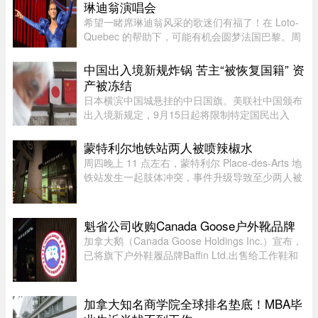
此有七世情缘，离奇的相恋 ...
琳迪翁演唱会
希望一睹席琳迪翁风采的歌迷们有福了！在 Loto-
Quebec 的帮助下，可能有机会圆梦法国巴黎。周
一，Loto-Quebec 推出了“Diva in Paris
Experience”抽奖活动，将抽出两位幸运歌迷（每
中国出入境新规炸锅 苦主“被恢复国籍” 资
人可携一名同伴），邀他们亲临现 ...
产被冻结
日本横滨中国城悬挂的中日国旗。美联社中国颁布
出入境新规定，9月15日起将限制特定国民出入
境，借此维护国家主权与安全，不料还没上路就有
苦主现身说法，从日本回国竟被无来由限制“10年
蒙特利尔地铁站两人被喷辣椒水
内不得出境”，多年来在日累 ...
周四晚上 11 点左右，蒙特利尔 Place-des-Arts 地
铁站发生一起肢体冲突，事件升级导致至少两人被
喷辣椒水。在社交媒体上传播的视频中可以看到，
数人在使用辣椒水前发生了打斗，事发时车厢内有
多名乘客。蒙特利尔警方 ...
魁省公司收购Canada Goose户外靴品牌
加拿大鹅（Canada Goose Holdings Inc.）宣布，
已将旗下户外鞋履品牌Baffin Ltd.出售给工作鞋和
军用鞋制造商L.P. Royer Inc.。加拿大鹅没有透露
此次交易的金额和具体条款，但表示，出售Baffin
旨在简化运营模式，将更 ...
加拿大知名商学院全球排名垫底！MBA毕