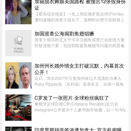
加籍脱衣舞娘美国路检 被搜出12张假身份
REM将安排接驳巴士连接受影响 ...
证
【星岛综合报道】一名上周在佛罗里达州(Florida)
遭到逮捕的加拿大籍女子，落网时向警方宣称身上
没有携带任何身份证件，此话虽然不假，但她隐瞒
了更惊人的内幕，据称警方其后在她后车箱里发现
加国巡查公海揭割鱼翅猖獗
的12张假身份证。据《国 ...
加拿大领导的北太平洋非法捕鱼巡查行动发现大量
怀疑违规个案，包括割取鲨鱼鳍翅等问题仍然普遍
存在。加拿大渔业及海洋部周四（6日）公布，执
法人员近期在公海登船搜查30艘渔船，共发现52宗
可能违规个案；去年则在检 ...
加州州长婚外情女主打破沉默，内幕首次
公开！
近日，曾在2007年引发加州政坛大地震的当事人
Ruby Rippey在《名利场》发表长文，从第一视角
详细还原了她与时任旧金山市长、现任加州州长
Gavin Newsom的一段婚外情。这段尘封多年的往
C罗发了一张照片 全球粉丝疯狂了
事再次被推向风口浪尖。Gavin New ...
葡萄牙足球巨星C罗(Cristiano Ronaldo)近日在
Instagram公开展示个人豪华跑车收藏，以一句“My
toys（我的玩具）”搭配多张照片，引发全球球迷热
议。画面中集结超过40辆来自Ferrari、Rolls-
Royce、McLaren、Bugatti等 ...
印度黑帮持学签渗透加拿大: 官方机密曝