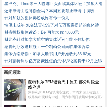
诉讼的判决 ...
星巴克、Tims等三大咖啡巨头面临集体诉讼！加拿大消
费者将获赔 ...
还未申请面包补偿金吗？本周五要截止申请 手脚要
快！
针对加航的集体诉讼或许有你一份儿
性侵未成年 魁省法官批准了对亿万富豪提起的集体诉
讼
魁省授权集体诉讼：Bell可能欠你 1,000元
魁北克针对加拿大航空的集体诉讼可能不包括你
感冒药疗效遭质疑：一个制药公司面临集体诉讼
集体诉讼赔偿：加拿大脸书用户开始收到36.92元
针对蒙特利尔亿万富豪性侵的集体诉讼案将于12月上诉
审理
新闻频道
蒙特利尔REM轻轨周末施工 部分时段全
线停运
蒙特利尔REM轻轨乘客注意，本周末因工程施工，
线路将出现服务中断。周六和周日凌晨5时30分至7
时30分，REM全线暂停服务；其中Anse-à-l’Orme
至Bois-Franc路段停运时间将持续至上午10时。