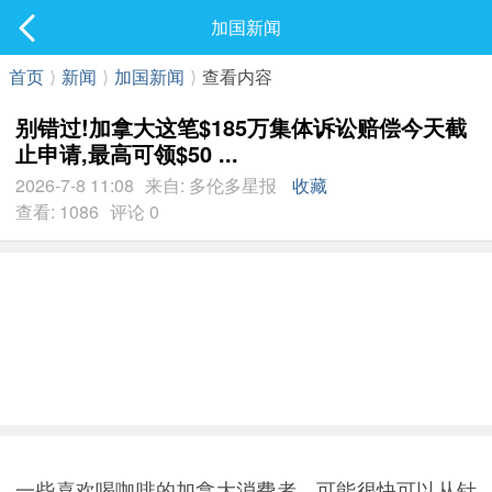
社区
加国新闻
最新发表
首页
⟩
新闻
⟩
加国新闻
⟩
查看内容
别错过!加拿大这笔$185万集体诉讼赔偿今天截
止申请,最高可领$50 ...
2026-7-8 11:08
来自: 多伦多星报
收藏
查看: 1086
评论 0
一些喜欢喝咖啡的加拿大消费者，可能很快可以从针