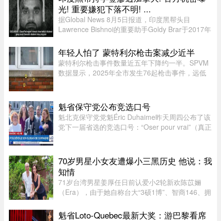
光! 重要嫌犯下落不明! ...
据Global News 8月5日报道，印度黑帮头目
Lawrence Bishnoi的重要助手Goldy Brar于2017年
来到加拿大，表面上是前往BC省Kamloops的
Thompson Rivers University就读。但记录显示，
年轻人怕了 蒙特利尔枪击案减少近半
目前“无法确认”他是否真的上过课。实 ...
蒙特利尔枪击事件数量近五年下降约一半。SPVM
数据显示，2025年全市发生76起枪击事件，远低
于2021年暴力枪案高峰期的145起。专家认为，社
会恢复稳定、警方打击帮派行动，以及青少年意识
到持枪犯罪可能面临严厉刑罚， ...
魁省保守党公布竞选口号
魁北克保守党党魁Éric Duhaime昨天周四公布了该
党下一届省选的竞选口号：“Oser pour vrai”（真正
敢于突破）。Duhaime在魁省议会大楼前举行记者
会时表示，之所以选择“敢于突破”，是因为魁北克
未来联盟（CAQ）、 ...
70岁男星小女友遭爆小三黑历史 他说：我
知情
71岁台湾男星姜厚任日前认爱小2轮新欢陈苡㛤
（Era），由于她自称台大“3硕1博”、智商146、拥
5家公司，曾在美国高科技产业工作18年，且具通
灵异能，3岁就认出姜厚任，时隔39年“重逢”，彼
魁省Loto-Quebec最新大奖：游巴黎看席