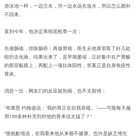
游泳池一样，一边注水，另一边永远在放水，所以怎么都补
不回来。
直到今年，他决定再彻底检查一次：
先做肠镜，排除肠癌；再做胃镜，医生从他胃里取了好几处
组织去化验。结果出来了，是早期萎缩，正好集中在产胃酸
的那层黏膜上，再配上一项抗体阳性，答案正是自身免疫性
胃炎。
消息一出，网友们的反应挺热闹，也不太留情：
“布莱恩·约翰逊说：‘我的胃正在自我吞噬。’——可能每天服
用100多种补充剂对他的胃来说太猛了？”
“很抱歉地说，在我看来他从来都不健康。也许是缺乏维生