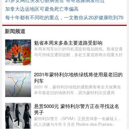
加拿大边远地区可避免死亡率偏高
每十年都有不同吃的重点，一文教你从20岁健康吃到70
岁！
新闻频道
魁省本周末多条主要道路受影响
本周末驾车出行的司机需提前规划路线。魁省交通
与可持续交通部提醒，多处主要道路将出现重大封
闭或交通限制，其中包括Boucherville 20号高速
（Jean-Lesage）部分路段全封闭，预计将造成拥
堵。20号高速（Boucherville ...
2031年蒙特利尔地铁绿线将使用最老旧的
列车
2031 年，蒙特利尔绿线的通勤乘客将全天候乘坐
本市最老旧的地铁列车，因为蒙特利尔交通局
（STM）准备在该网络的两条线路之间对调列车。
六年后，当蓝线延长线通车时，STM 将把现代化
悬赏5000元 蒙特利尔警方正在寻找这名
的 Azur 列车从绿线调往蓝线。作为 ...
男子
蒙特利尔警方（SPVM）正悬赏缉拿一名嫌疑人，
此人涉嫌与今年 5 月在 Rivière-des-Prairies–