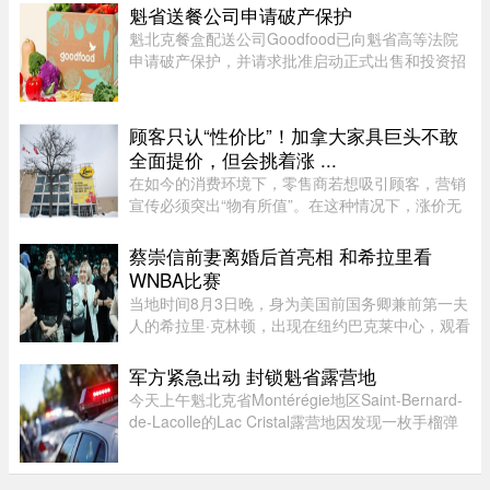
世，自己独自抚养三个儿子。韦唯，原名张菊霞，
魁省送餐公司申请破产保护
壮族，1963年9月28日出生于 ...
魁北克餐盒配送公司Goodfood已向魁省高等法院
申请破产保护，并请求批准启动正式出售和投资招
募程序。公司昨天周二根据联邦《公司债权人安排
法》（CCAA）提交申请，同时要求任命Raymond
Chabot Inc.担任监督机构。此 ...
顾客只认“性价比”！加拿大家具巨头不敢
全面提价，但会挑着涨 ...
在如今的消费环境下，零售商若想吸引顾客，营销
宣传必须突出“物有所值”。在这种情况下，涨价无
疑会削弱企业的竞争力。不过，随着燃油价格上涨
持续挤压利润空间，Leon’s Furniture Ltd.（LNF-
蔡崇信前妻离婚后首亮相 和希拉里看
T）的管理层表示，公 ...
WNBA比赛
当地时间8月3日晚，身为美国前国务卿兼前第一夫
人的希拉里·克林顿，出现在纽约巴克莱中心，观看
一场WNBA的比赛，纽约自由队迎战西雅图风暴
队。主场作战的纽约自由队最终以 95-83 获胜，位
军方紧急出动 封锁魁省露营地
列总积分榜第七位，而风暴 ...
今天上午魁北克省Montérégie地区Saint-Bernard-
de-Lacolle的Lac Cristal露营地因发现一枚手榴弹
而发布炸弹警报。魁省省警（SQ）发言人Louis-
Philippe Ruel表示，这枚手榴弹看起来已经有多年
历史，目前对露营者没有 ...