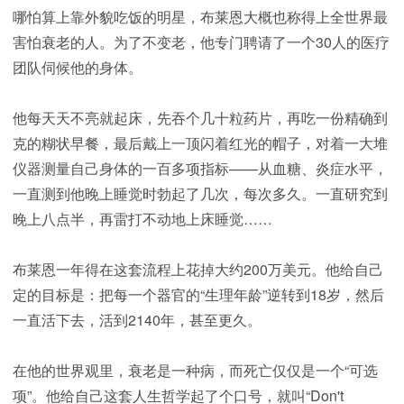
哪怕算上靠外貌吃饭的明星，布莱恩大概也称得上全世界最
害怕衰老的人。为了不变老，他专门聘请了一个30人的医疗
团队伺候他的身体。
他每天天不亮就起床，先吞个几十粒药片，再吃一份精确到
克的糊状早餐，最后戴上一顶闪着红光的帽子，对着一大堆
仪器测量自己身体的一百多项指标——从血糖、炎症水平，
一直测到他晚上睡觉时勃起了几次，每次多久。一直研究到
晚上八点半，再雷打不动地上床睡觉……
布莱恩一年得在这套流程上花掉大约200万美元。他给自己
定的目标是：把每一个器官的“生理年龄”逆转到18岁，然后
一直活下去，活到2140年，甚至更久。
在他的世界观里，衰老是一种病，而死亡仅仅是一个“可选
项”。他给自己这套人生哲学起了个口号，就叫“Don't