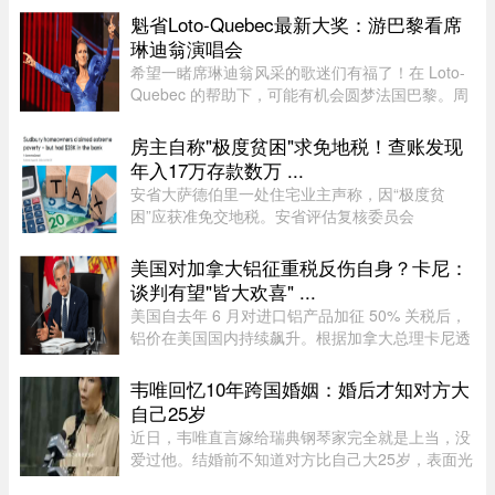
Street East 上空的这些色彩斑斓的小球早已成为该
魁省Loto-Quebec最新大奖：游巴黎看席
街区乃至这座城市的象征 ...
琳迪翁演唱会
希望一睹席琳迪翁风采的歌迷们有福了！在 Loto-
Quebec 的帮助下，可能有机会圆梦法国巴黎。周
一，Loto-Quebec 推出了“Diva in Paris
Experience”抽奖活动，将抽出两位幸运歌迷（每
房主自称"极度贫困"求免地税！查账发现
人可携一名同伴），邀他们亲临现 ...
年入17万存款数万 ...
安省大萨德伯里一处住宅业主声称，因“极度贫
困”应获准免交地税。安省评估复核委员会
（Ontario Assessment Review Board）近日驳回
了该业主的申请。调查发现，这户家庭在扣除开支
美国对加拿大铝征重税反伤自身？卡尼：
后，年净收入超过 23,000 元，而且 ...
谈判有望"皆大欢喜" ...
美国自去年 6 月对进口铝产品加征 50% 关税后，
铝价在美国国内持续飙升。根据加拿大总理卡尼透
露，2025 年 6 月至 2026 年 6 月，美国铝生产者
物价指数上涨了 52%。卡尼在魁省一处 Rio Tinto
韦唯回忆10年跨国婚姻：婚后才知对方大
铝厂外对媒体表示："虽 ...
自己25岁
近日，韦唯直言嫁给瑞典钢琴家完全就是上当，没
爱过他。结婚前不知道对方比自己大25岁，表面光
鲜的10年婚姻藏着控制和暴力。目前，前夫已去