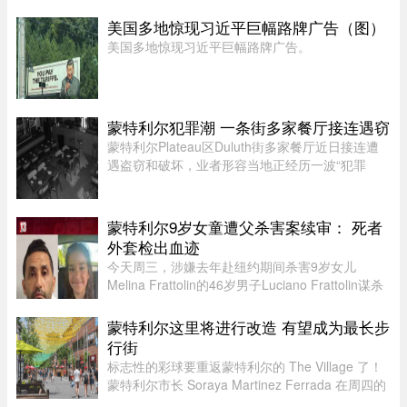
Pointe-aux-Trembles 区发生的一起谋杀未遂案有
关。警方呼吁公众协助确认嫌犯身份。据描述，嫌
美国多地惊现习近平巨幅路牌广告（图）
犯为一名黑人男性，身高在 ...
美国多地惊现习近平巨幅路牌广告。
蒙特利尔犯罪潮 一条街多家餐厅接连遇窃
蒙特利尔Plateau区Duluth街多家餐厅近日接连遭
遇盗窃和破坏，业者形容当地正经历一波“犯罪
潮”，希望警方加强执法。位于Duluth东街251号的
Coco Disco Club日前遭人闯入盗窃，监控拍下全
过程，损失及维修费用约7000 ...
蒙特利尔9岁女童遭父杀害案续审： 死者
外套检出血迹
今天周三，涉嫌去年赴纽约期间杀害9岁女儿
Melina Frattolin的46岁男子Luciano Frattolin谋杀
案继续审理。Melina生前居住在蒙特利尔。
Luciano Frattolin被控二级谋杀及藏匿尸体，两项
蒙特利尔这里将进行改造 有望成为最长步
罪名均不认罪，自2025年7月被捕以 ...
行街
标志性的彩球要重返蒙特利尔的 The Village 了！
蒙特利尔市长 Soraya Martinez Ferrada 在周四的
新闻发布会上表示，悬挂在 Sainte-Catherine