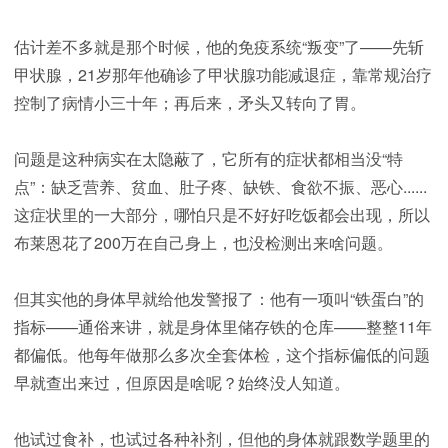
估计差不多就是那个时候，他的免疫系统“叛变”了——先斩
甲状腺，21岁那年他确诊了甲状腺功能减退症，靠常规治疗
控制了病情小三十年；再后来，矛头又转向了胃。
问题是这种病实在太隐蔽了，它所有的症状都相当没“特
点”：缺乏营养、贫血、肚子疼、缺铁、食欲不振、恶心......
这症状里的一大部分，哪怕只是不好好吃饭都会出现，所以
布莱恩花了200万在自己身上，也没检测出来啥问题。
但其实他的身体早就给他发警报了：他有一项叫“铁蛋白”的
指标——通俗来讲，就是身体里储存铁的仓库——整整11年
都偏低。他每年做那么多次全套体检，这个指标偏低的问题
早就查出来过，但原因是啥呢？始终没人知道。
他试过食补，也试过各种补剂，但他的身体就跟数学题里的