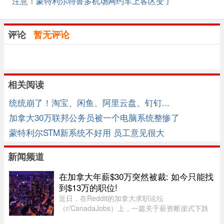
注意！蒙特利尔特鲁多机场网约车上客区变了
评论
暂无评论
相关阅读
统统崩了！淘宝、闲鱼、阿里云盘、钉钉...
加拿大30万联邦公务员被一个电脑系统整惨了
蒙特利尔STM新系统不好用 员工意见很大
新闻频道
在加拿大年薪$30万突然被裁: 如今只能找
到$13万的职位!
近日，在Reddit的加拿大求职论坛
（r/CanadaJobs）上，一篇关于薪资断崖式下跌
的帖子引发了广泛关注和热烈讨论。发帖人