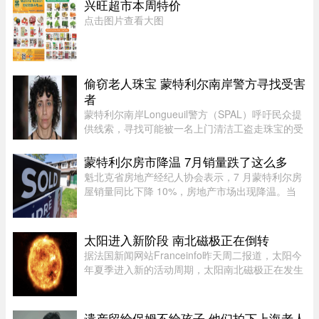
兴旺超市本周特价
理卡尼（Mark Carney）将 ...
点击图片查看大图
偷窃老人珠宝 蒙特利尔南岸警方寻找受害
者
蒙特利尔南岸Longueuil警方（SPAL）呼吁民众提
供线索，寻找可能被一名上门清洁工盗走珠宝的受
害者。警方表示，嫌疑人涉嫌主要针对老年居民下
手。48岁的Longueuil居民Mélanie Tanguay上周
蒙特利尔房市降温 7月销量跌了这么多
四出庭，被控涉及Saint-Brun ...
魁北克省房地产经纪人协会表示，7 月蒙特利尔房
屋销量同比下降 10%，房地产市场出现降温。当
月，蒙特利尔共录得 3,338 套住宅成交，较 2025
年 7 月的 3,709 套有所下滑。与去年同期相比，该
地区所有房屋类型以及各 ...
太阳进入新阶段 南北磁极正在倒转
据法国新闻网站Franceinfo昨天周二报道，太阳今
年夏季进入新的活动周期，太阳南北磁极正在发生
倒转。这一现象大约每11年出现一次。在太阳活动
达到峰值时，太阳两极会交换位置：北磁极转变为
南磁极，南磁极则转变为北 ...
遗产留给保姆不给孩子 他们拍下上海老人