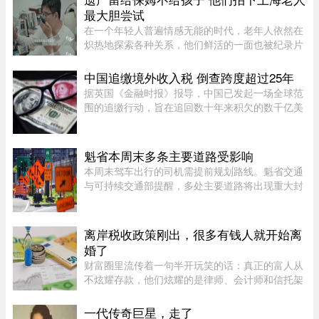
最大胆尝试
在一个年轻人普遍情感无能的时代，老年人依然在
炽热地探索各种关系，他们鲜活的一面也被纪录片
的镜头拍下来。但除了吸引各路网络判官的遗产分
配和情感纠纷片段，《前浪》系列在做的其实是激
中国追缴境外收入税 倒查跨度超过25年
发大众重新审视每个人都将 ...
据英国《金融时报》报导，中国已发起一场全球范
围的追缴行动，旨在追回数十年来积欠的数千亿美
元税款，北京方面正通过瞄准超级富豪群体，以填
补日益扩大的财政缺口。监管部门已加强了对海外
资本利得及投资的审查—— ...
魁省本周末多条主要道路受影响
本周末驾车出行的司机需提前规划路线。魁省交通
与可持续交通部提醒，多处主要道路将出现重大封
闭或交通限制，其中包括Boucherville 20号高速
（Jean-Lesage）部分路段全封闭，预计将造成拥
堵。20号高速（Boucherville ...
离岸税收政策刚出，很多有钱人就开始离
婚了
财富圈里流传着一句半开玩笑的话：真正的富人从
不炫耀存款，他们炫耀的是律师、会计师和信托架
构师的电话号码。这三个号码平时藏在通讯录最深
处，轻易不拨。可最近这段日子，笔者听说一个奇
一代传奇巨星，走了