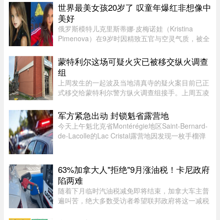
（OP）表示，自己刚被裁员，此前的年薪高达30
世界最美女孩20岁了 叹童年爆红非想像中
万加元，但如今重返求职市场时却无奈地发现，同
美好
类岗 ...
俄罗斯模特儿克里斯蒂娜·皮梅诺娃（Kristina
Pimenova）在9岁时因精致五官与空灵气质，被全
球媒体封为“世界最美女孩”，年纪轻轻便红遍国际
时尚圈。然而，爆红背后却伴随争议，她多次因拍
蒙特利尔这场可疑火灾已被移交纵火调查
摄风格被质疑将未成年孩童 ...
组
上周发生的一起波及当地清真寺的疑火案目前已正
式移交给蒙特利尔警方纵火调查组接手。上周五凌
晨 2 点左右，约 50 名消防员接报赶往蒙特利尔
Côte-des-Neiges–Notre-Dame-de-Grâce 区的
军方紧急出动 封锁魁省露营地
Courtrai Avenue，停在两 ...
今天上午魁北克省Montérégie地区Saint-Bernard-
de-Lacolle的Lac Cristal露营地因发现一枚手榴弹
而发布炸弹警报。魁省省警（SQ）发言人Louis-
Philippe Ruel表示，这枚手榴弹看起来已经有多年
历史，目前对露营者没有 ...
63%加拿大人"拒绝"9月涨油税！卡尼政府
陷两难
随着下月临时汽油税减免即将结束，加拿大车主普
遍叫苦，绝大多数受访者希望联邦政府将这一减税
政策永久化。由加拿大纳税人联盟委托 Leger 民调
公司进行的最新调查显示，63% 的加拿大人希望总