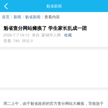
社区
魁省新闻
最新发表
首页
⟩
新闻
⟩
魁省新闻
⟩
查看内容
魁省查分网站瘫痪了 学生家长乱成一团
2026-7-7 16:13
来自: 蒙城华人网
收藏
查看: 740
评论 0
周二上午，由于魁省政府的官方查分网站大瘫痪，导致急于