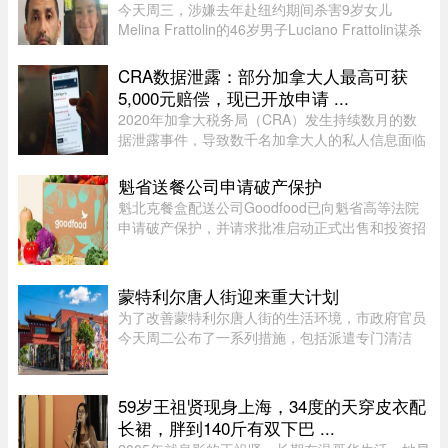
今天周三，涉嫌去年赴纽约期间杀害9岁女儿
Melina Frattolin的46岁男子Luciano Frattolin谋杀
案继续审理。Melina生前居住在蒙特利尔。
Luciano Frattolin被控二级谋杀及藏匿尸体，两项
CRA数据泄露：部分加拿大人最高可获
罪名均不认罪，自2025年7月被捕以 ...
5,000元赔偿，现已开放申请 ...
2020年加拿大税务局（CRA）发生持续数月的数
据泄露事件，导致数千名加拿大人的私人信息面临
被黑客窃取的风险。如今，符合条件的加拿大人已
经可以申请赔偿。 ...
魁省送餐公司申请破产保护
魁北克餐盒配送公司Goodfood已向魁省高等法院
申请破产保护，并请求批准启动正式出售和投资招
募程序。公司昨天周二根据联邦《公司债权人安排
法》（CCAA）提交申请，同时要求任命Raymond
Chabot Inc.担任监督机构。此 ...
蒙特利尔唐人街迎来重大计划
为了改善蒙特利尔唐人街的生活环境，市政府官员
今天周二公布了一系列措施，包括派遣专门清洁
队，以及成立当地社区联盟。蒙特利尔市执行委员
会主席、Saint-Jacques区议员Claude Pinard表
示：“我们正在把承诺变成行动 ...
59岁王祖贤现身上海，34度的天穿皮衣配
长裙，胖到140斤有双下巴 ...