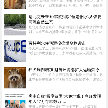
2005年就息影的王祖贤，长期在温哥华生活。她早
就不拍戏了，日常就是修行礼佛、养小狗，还经营
了一家艾灸馆。每次回国基本都是参加艾灸相关的
活动。8月5日，网友在上海机场偶遇王祖贤。34度
魁北克未来五年将拆除9座老旧水坝 恢复
的天气穿着皮衣外套配长裙 ...
河流自然生态
魁北克省政府宣布，将启动老旧非必要水坝拆除计
划，未来五年内拆除9座水坝，并停止维护另外32
座水坝，让其自然老化退役，以恢复河流自然生态
系统。这标志着魁北克正式加入国际上日益兴起的
蒙特利尔住宅遭投掷燃烧物袭击
拆坝潮流。 ...
今天周三早上，蒙特利尔Anjou区一处住宅遭人向
大门投掷燃烧物攻击，所幸没有造成人员受伤。根
据蒙特利尔警方（SPVM）初步消息，事件发生在
早上7点左右。一名男子疑似来到位于place de
Bellefontaine、靠近avenue de ...
狂犬病例增加 魁省环境部扩大运输禁令
由于过去几个月在多只浣熊身上检测出狂犬病，魁
北克省环境部正在扩大野生动物运输禁令。该禁令
原本限制在 Montérégie 和 Eastern Townships 地
区运输浣熊、红狐、灰狐、条纹臭鼬和郊狼，自周
五起延伸至 Centre-du- ...
房主自称"极度贫困"求免地税！查账发现
年入17万存款数万 ...
安省大萨德伯里一处住宅业主声称，因“极度贫