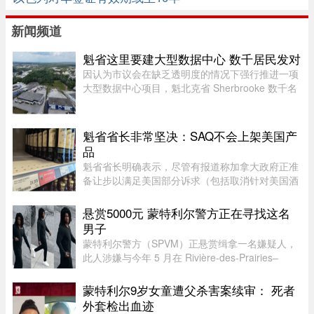
新闻频道
魁省这里要建大型数据中心 数千居民发对
因认为市议会在缺乏透明度的情况下强行推进一项
大型数据中心项目，魁北克省 Sherbrooke 数千名
居民签署了一份反对请愿书。居民们对该项目的环
境影响和噪音问题表示担忧。他们要求开展环境评
估并举行公开辩论，同时对 ...
魁省省长非常坚决：SAQ不会上架美国产
品
魁省省长明确表示，尽管有报道称加拿大政府正准
备让步以满足美国部分诉求（包括取消针对美国酒
类的禁令），但魁省 SAQ 的货架上依然不会上架
任何美国产品。根据省长 Christine Fréchette 办公
悬赏5000元 蒙特利尔警方正在寻找这名
室周五发表的声明，在 ...
男子
蒙特利尔警方（SPVM）正悬赏缉拿一名嫌疑人，
此人涉嫌与今年 5 月在 Rivière-des-Prairies–
Pointe-aux-Trembles 区发生的一起谋杀未遂案有
关。警方呼吁公众协助确认嫌犯身份。据描述，嫌
蒙特利尔9岁女童遭父杀害案续审： 死者
犯为一名黑人男性，身高在 ...
外套检出血迹