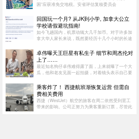
困”应获准免交地税。安省评估复核委员会
（Ontario Assessment Review Board）近日驳回
了该业主的申请。调查发现，这户家庭在扣除开支
回国玩一个月? 从JK到小学, 加拿大公立
后，年净收入超过 23,000 元，而且 ...
学校请假避坑指南!
如今飞趟国内，机票动辄大几千加币。对于许多加
拿大华人家长来说，既然要经历十几个小时的长途
飞行倒时差，只回去一两周绝对是“血亏”。因此，
趁着孩子还小，请假回国待上一个月，让孩子好好
卓伟曝天王巨星有私生子 细节和周杰伦对
陪陪爷爷奶奶，成了不少 ...
上了……
最近知名狗仔卓伟难得露了面，上来就曝了一个大
瓜，他和老友见面一起拍摄，对着镜头表示自己要
讲一个天王巨星私生子的故事。这里还是要强调一
下，卓伟爆料之前明确表示，故事就是故事，他手
乘客炸了！ 西捷航班渐恢复运营 但需自
头也没有真凭实据，建议大 ...
费相关费用
西捷（WestJet）航空的旅客在周二依然受到罢工
带来的影响。公司正努力为乘客重新订票，尽管此
前经历了一天的空乘人员罢工与公司封锁事件。周
一，WestJet 与工会达成临时协议，航班已恢复运
营。但公司在周二发邮件表 ...