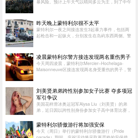
暴风险。预计上午天气以晴间多云为主，到了中午
至下午初，蒙特利尔可能出现阵雨，并伴有局部雷
暴。随后，雷暴云团预计将向Estrie方向移动，
Mauricie地区下午也有可能受 ...
昨天晚上蒙特利尔很不太平
蒙特利尔一夜之间接连发生3起暴力事件，包括两
起枪击和一起纵火，分别发生在岛屿东西两侧。警
方目前尚未确认案件彼此有关，也没有造成人员受
伤。昨天周五晚上11时左右，Saint-Michel区12号
大道发生枪击。一名嫌疑人 ...
凌晨蒙特利尔警方接连发现两名重伤男子
今天周四凌晨，蒙特利尔Mercier–Hochelaga-
Maisonneuve区接连发现两名身受重伤的男子，警
方目前正在调查事件经过。蒙特利尔警方
（SPVM）表示，尚无法确认两人受伤的具体原
因，也不确定是否涉及武器。警方发言人Flor ...
刘美贤弟弟跨性别参加女子比赛 夺多项冠
军引争议
美国花样滑冰奥运冠军Alysa Liu（刘美贤）的弟
弟，近日因以跨性别身份参加女子高中体育比赛，
在美国引发广泛争议。据报道，Jaylin Liu此前名叫
Joshua，后来认同为女性，并开始代表加州高中参
蒙特利尔骄傲游行将加强安保
加女子体育赛事。自2025 ...
今天（周日）举行的蒙特利尔骄傲游行（Pride
parade）期间，庆祝活动将采取更严格的安保措