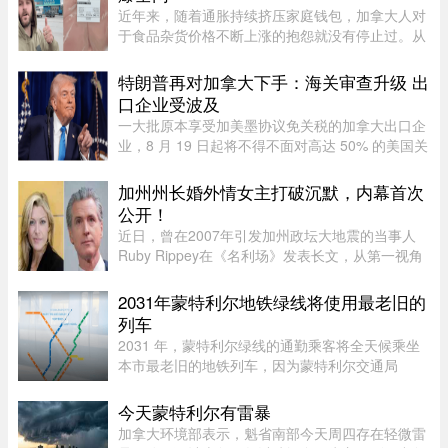
近年来，随着通胀持续挤压家庭钱包，加拿大人对
于食品杂货价格不断上涨的抱怨就没有停止过。从
BC省消费者吐槽两袋Lay’s薯片卖到9加元，到安省
Costco的西瓜一度卖到17加元，各种令人咋舌的超
特朗普再对加拿大下手：海关审查升级 出
市价签早已成为社交媒体 ...
口企业受波及
一大批原本享受加美墨协议免关税的加拿大出口企
业，8 月 19 日起将不得不面对高达 50% 的美国关
税。涉及范围广泛，许多企业还需要增加海关保证
金，以应对高额关税带来的财务压力。多位贸易律
加州州长婚外情女主打破沉默，内幕首次
师和海关专家警告，这轮 ...
公开！
近日，曾在2007年引发加州政坛大地震的当事人
Ruby Rippey在《名利场》发表长文，从第一视角
详细还原了她与时任旧金山市长、现任加州州长
Gavin Newsom的一段婚外情。这段尘封多年的往
2031年蒙特利尔地铁绿线将使用最老旧的
事再次被推向风口浪尖。Gavin New ...
列车
2031 年，蒙特利尔绿线的通勤乘客将全天候乘坐
本市最老旧的地铁列车，因为蒙特利尔交通局
（STM）准备在该网络的两条线路之间对调列车。
六年后，当蓝线延长线通车时，STM 将把现代化
今天蒙特利尔有雷暴
的 Azur 列车从绿线调往蓝线。作为 ...
加拿大环境部表示，魁省南部今天周四存在轻微雷