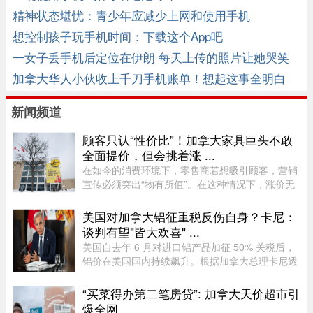
精神状态堪忧：青少年应减少上网和使用手机
想控制孩子玩手机时间：下载这个App吧
一女子丢手机后定位在伊朗 每天上传的照片让她哭笑
不得
加拿大华人小伙收上千刀手机账单！想起这事全明白
了！
新闻频道
顾客只认“性价比”！加拿大家具巨头不敢
全面提价，但会挑着涨 ...
在如今的消费环境下，零售商若想吸引顾客，营销
宣传必须突出“物有所值”。在这种情况下，涨价无
疑会削弱企业的竞争力。不过，随着燃油价格上涨
持续挤压利润空间，Leon’s Furniture Ltd.（LNF-
美国对加拿大铝征重税反伤自身？卡尼：
T）的管理层表示，公 ...
谈判有望"皆大欢喜" ...
美国自去年 6 月对进口铝产品加征 50% 关税后，
铝价在美国国内持续飙升。根据加拿大总理卡尼透
露，2025 年 6 月至 2026 年 6 月，美国铝生产者
物价指数上涨了 52%。卡尼在魁省一处 Rio Tinto
“买菜得办第二笔房贷”: 加拿大天价超市引
铝厂外对媒体表示："虽 ...
爆全网