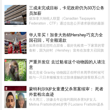
了。谁都知道这个奖项的含金量，一时间，所有中
国人都觉得脸上有光，与有荣焉。尤其是王虹，作
三成未完成目标，卡尼政府仍为33万公务
为一个女性，她硬生生啃下 ...
员加薪
据加拿大纳税人联盟（Canadian Taxpayers
Federation，CTF）通过信息公开请求获得的最新
数据，联邦政府去年为超过 33.6 万名公务员加
薪。数据显示，2025 年有 78% 的联邦雇员获得了
华人常买！加拿大热销Hershey巧克力全
薪资提升，而工资下降者还不到万分 ...
国召回，可全额退款
如果你最近想吃点甜食，最好先检查一下家里的零
食柜，因为好时（Hershey）宣布在加拿大召回旗
下的一款热门产品。图源：Dinda chairani /
Shutterstock.com8月1日，好时加拿大（Hershey
严重并发症 去过魁省这个动物园的人请注
Canada）发布公告称，公司正在 ...
意
魁北克省 Granby 动物园正在呼吁本周早些时候可
能与一只日本猕猴发生过肢体接触的游客联系公共
卫生部门。此前，一名游客在该动物园被猕猴抓
伤。猕猴可能会携带 B 型疱疹病毒（Herpes B
蒙特利尔9岁女童遭父杀害案续审： 死者
virus）。这种病毒在人体内极 ...
外套检出血迹
今天周三，涉嫌去年赴纽约期间杀害9岁女儿
Melina Frattolin的46岁男子Luciano Frattolin谋杀
案继续审理。Melina生前居住在蒙特利尔。