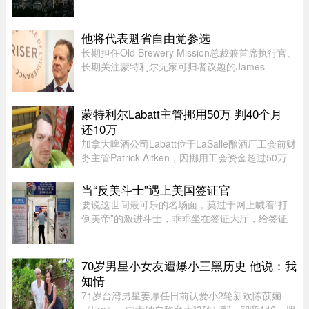
至下午初，蒙特利尔可能出现阵雨，并伴有局部雷
暴。随后，雷暴云团预计将向Estrie方向移动，
Mauricie地区下午也有可能受 ...
他将代表魁省自由党参选
长期担任Old Brewery Mission总裁兼首席执行官、
长期关注蒙特利尔无家可归者议题的James
Hughes，将代表魁北克自由党（PLQ）参加今秋
省选。CTV News援引消息人士称，自由党党魁
Charles Milliard预计将于今天周四下午 ...
蒙特利尔Labatt主管挪用50万 判40个月
还10万
加拿大啤酒公司Labatt位于LaSalle酿酒厂工会前财
务主管Patrick Aitken，因挪用工会资金超过50万
元，被蒙特利尔法院判处40个月（约3年4个月）监
禁，并被勒令向工会赔偿10万元。Aitken在Labatt
当“反美斗士”遇上美国签证官
工作15年，并于2020年担 ...
要说这世间最可乐的名场面，莫过于网上喊着“打
倒美帝”的激进斗士，乖乖坐在签证大厅，给签证
官赔笑脸递材料。老刘最近发现，简中网上的反美
画风肉眼可见变得柔和了。往日屡见不鲜的极端反
美狠话少了许多，火药味也 ...
70岁男星小女友遭爆小三黑历史 他说：我
知情
71岁台湾男星姜厚任日前认爱小2轮新欢陈苡㛤