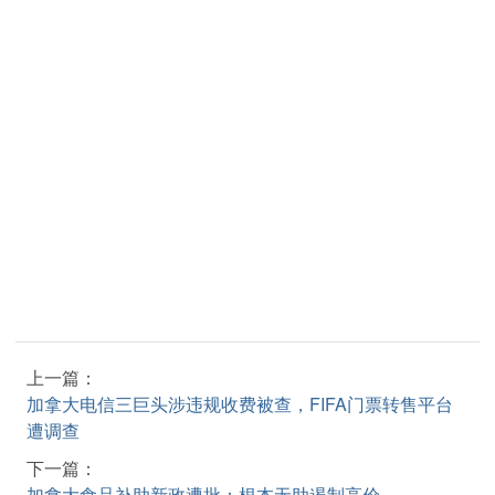
上一篇：
加拿大电信三巨头涉违规收费被查，FIFA门票转售平台
遭调查
下一篇：
加拿大食品补助新政遭批：根本无助遏制高价