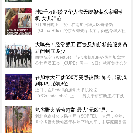
涉2千万纠纷？华人惊天绑架谋杀案曝动
机 女儿泪崩
7月29日晚上，发生在南加州华人区奇诺岗
（Chino Hills）的惊天绑架谋杀案，仍然令华人社
区处于惶恐之中，随着越来越多认识当事人的人士
爆料，这起案件的动机似乎正在明朗。根据最新消
大曝光！经常罢工 西捷及加航机舱服务员
息显示，凶手博正峰（Zhengfeng ...
薪酬到底多少
西捷航空（WestJet）与代表机舱服务员的加拿大
公共雇员工会（CUPE）周一（3日）就新集体合约
达成临时协议，化解了持续多日的工潮危机。根据
西捷航空周一在官网公布的薪酬资料，该公司机舱
在加拿大年薪$30万突然被裁: 如今只能找
服务员薪酬为每个「薪酬工时 ...
到$13万的职位!
近日，在Reddit的加拿大求职论坛
（r/CanadaJobs）上，一篇关于薪资断崖式下跌
的帖子引发了广泛关注和热烈讨论。发帖人
（OP）表示，自己刚被裁员，此前的年薪高达30
魁省野火活动超常 最大“元凶”是。。
万加元，但如今重返求职市场时却无奈地发现，同
魁北克森林火灾防护局（SOPFEU）表示，今年7
类岗 ...
月全省野火活动高于往年平均水平，主要原因是雷
击频繁。在重点防火区域，7月共发生90起森林火