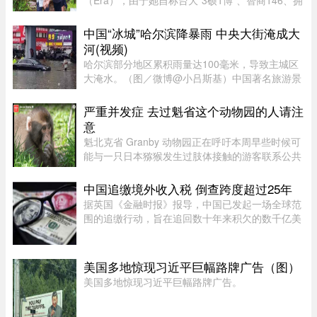
（Era），由于她自称台大“3硕1博”、智商146、拥
5家公司，曾在美国高科技产业工作18年，且具通
灵异能，3岁就认出姜厚任，时隔39年“重逢”，彼
中国“冰城”哈尔滨降暴雨 中央大街淹成大
此有七世情缘，离奇的相恋 ...
河(视频)
哈尔滨部分地区累积雨量达100毫米，导致主城区
大淹水。（图／微博@小吕斯基）中国著名旅游景
点哈尔滨，4日中午突然降下暴雨。部分地区累积
雨量达100毫米，导致主城区大淹水。游客最爱逛
严重并发症 去过魁省这个动物园的人请注
的中央大街，也积水严重。民众 ...
意
魁北克省 Granby 动物园正在呼吁本周早些时候可
能与一只日本猕猴发生过肢体接触的游客联系公共
卫生部门。此前，一名游客在该动物园被猕猴抓
伤。猕猴可能会携带 B 型疱疹病毒（Herpes B
中国追缴境外收入税 倒查跨度超过25年
virus）。这种病毒在人体内极 ...
据英国《金融时报》报导，中国已发起一场全球范
围的追缴行动，旨在追回数十年来积欠的数千亿美
元税款，北京方面正通过瞄准超级富豪群体，以填
补日益扩大的财政缺口。监管部门已加强了对海外
资本利得及投资的审查—— ...
美国多地惊现习近平巨幅路牌广告（图）
美国多地惊现习近平巨幅路牌广告。