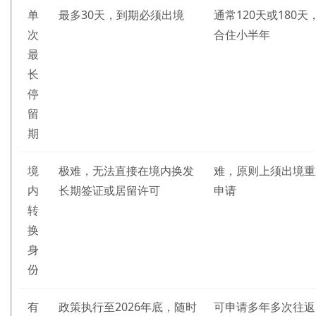
单
最多30天，到期必须出境
通常120天或180天
次
合住小半年
最
长
停
留
期
境
极难，无法直接在境内换发
难，原则上须出境重
内
长期签证或居留许可
申请
转
换
身
份
有
政策执行至2026年底，随时
可申请多年多次往返