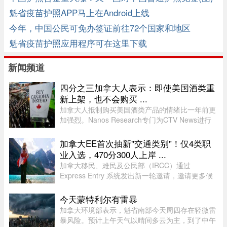
魁省疫苗护照APP马上在Android上线
今年，中国公民可免办签证前往72个国家和地区
魁省疫苗护照应用程序可在这里下载
新闻频道
四分之三加拿大人表示：即使美国酒类重
新上架，也不会购买 ...
加拿大人抵制购买美国酒类产品的情绪比一年前更
加强烈。Nanos Research专门为CTV News进行
的一项最新民调显示，近四分之三（74%）的加拿
大人表示，即使美国酒类重新摆上货架，他们也不
加拿大EE首次抽新"交通类别"！仅4类职
太可能购买。 ...
业入选，470分300人上岸 ...
加拿大移民、难民及公民部（IRCC）通过
Express Entry 系统发出新一轮邀请，邀请更多候
选人申请永久居民。图片来源：Pexels，作者：
Andre Furtado在本次抽选中，移民部针对全新的
今天蒙特利尔有雷暴
交通类别（Transport category）发出 ...
加拿大环境部表示，魁省南部今天周四存在轻微雷
暴风险。预计上午天气以晴间多云为主，到了中午