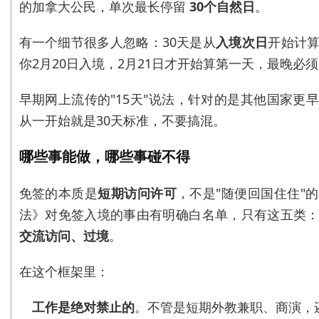
的加拿大公民，单次最长停留
30个自然日
。
有一个细节很多人忽略：30天是从
入境次日
开始计
你2月20日入境，2月21日才开始算第一天，最晚必须
早期网上流传的"15天"说法，针对的是其他国家更
从一开始就是30天标准，不要搞混。
哪些事能做，哪些事碰不得
免签的本质是
短期访问许可
，不是"随便回国住住"
法》对免签入境的事由有明确白名单，只有这五类
交流访问、过境
。
在这个框架里：
工作是绝对禁止的
。不管是短期外教兼职、商演，