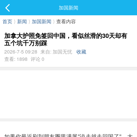
社区
加国新闻
最新发表
首页
⟩
新闻
⟩
加国新闻
⟩
查看内容
加拿大护照免签回中国，看似丝滑的30天却有
五个坑千万别踩
2026-7-5 09:28
来自: 加国无忧
收藏
查看: 1898
评论 0
如果你最近刷到朋友圈里满屏"说走就走回国了"，大