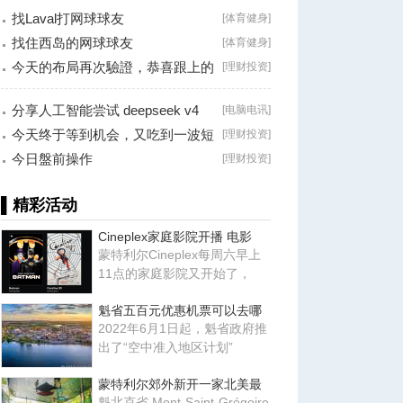
找Laval打网球球友
[
体育健身
]
找住西岛的网球球友
[
体育健身
]
今天的布局再次驗證，恭喜跟上的
[
理财投资
]
朋友！
分享人工智能尝试 deepseek v4
[
电脑电讯
]
falsh, 据说
今天终于等到机会，又吃到一波短
[
理财投资
]
线利润！
今日盤前操作
[
理财投资
]
▌精彩活动
Cineplex家庭影院开播 电影
蒙特利尔Cineplex每周六早上
11点的家庭影院又开始了，
魁省五百元优惠机票可以去哪
2022年6月1日起，魁省政府推
出了“空中准入地区计划”
蒙特利尔郊外新开一家北美最
魁北克省 Mont-Saint-Grégoire