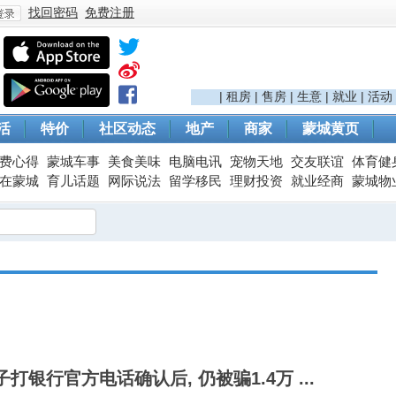
找回密码
免费注册
登
|
租房
|
售房
|
生意
|
就业
|
活动
活
特价
社区动态
地产
商家
蒙城黄页
费心得
蒙城车事
美食美味
电脑电讯
宠物天地
交友联谊
体育健
在蒙城
育儿话题
网际说法
留学移民
理财投资
就业经商
蒙城物
录
子打银行官方电话确认后, 仍被骗1.4万 ...