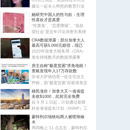
8月6日消息，美国特拉华州又
爆出一起令人哗然的教育行业
恶性案件，当地一名 23 岁的舞
她研究中国人的性与欲：生理
性喜欢才是真爱
“性萧条”、“恋爱降级”、“低欲
望社会”是近年讨论亲密关系绕
不开的词汇。暗含其中
CRA数据泄露：部分加拿大人
最高可获5,000元赔偿，现已
2020年加拿大税务局（CRA）
发生持续数月的数据泄露事
件，导致数千名加拿大人的私
房主自称"极度贫困"求免地税！
人信
查账发现年入17万存款数
安省大萨德伯里一处住宅业主
声称，因“极度贫困”应获准免交
地税。安省评估复核委员会
移民涨价！加拿大又一省省提
名收$1000，此前完全免费
自 9 月 1 日起，计划通过新斯
科舍省省提名计划（NSNP）工
作类别申请移民的外国人需缴
蒙特利尔地铁站两人被喷辣椒
水
周四晚上 11 点左右，蒙特利尔