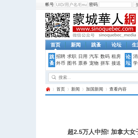
帐号
密码
首页
新闻
跳蚤
论坛
生
招聘
求职
日用
汽车
数码
租房
消
跳
论
蚤
坛
外币
图书
票券
宠物
拼车
接送
学
首页
新闻
加国新闻
查看内容
蒙
›
›
›
›
超2.5万人中招! 加拿大女