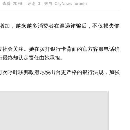
查看:
2099
|
评论: 0
|
来自: CityNews Toronto
增加，越来越多消费者在遭遇诈骗后，不仅损失惨
发社会关注。她在拨打银行卡背面的官方客服电话确
银行最终却认定责任由她承担。
再次呼吁联邦政府尽快出台更严格的银行法规，加强