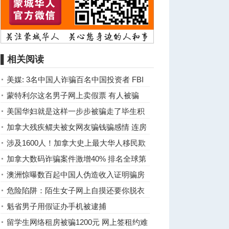
▌相关阅读
美媒: 3名中国人诈骗百名中国投资者 FBI
突袭搜查
蒙特利尔这名男子网上卖假票 有人被骗
$520
美国华妇就是这样一步步被骗走了毕生积
蓄100万美金分文不剩 ...
加拿大残疾鳏夫被女网友骗钱骗感情 连房
子都抵押
涉及1600人！加拿大史上最大华人移民欺
诈案
加拿大数码诈骗案件激增40% 排名全球第
三
澳洲惊曝数百起中国人伪造收入证明骗房
贷
危险陷阱：陌生女子网上自摸还要你脱衣
魁省男子用假证办手机被逮捕
留学生网络租房被骗1200元 网上签租约难