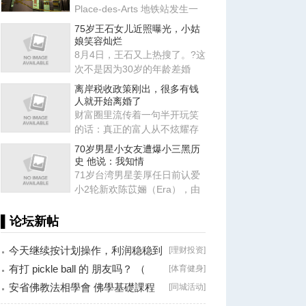
Place-des-Arts 地铁站发生一
起肢体冲突，事件升级导致
75岁王石女儿近照曝光，小姑
娘笑容灿烂
8月4日，王石又上热搜了。?这
次不是因为30岁的年龄差婚
姻，也不是因为田朴珺又说了
离岸税收政策刚出，很多有钱
什
人就开始离婚了
财富圈里流传着一句半开玩笑
的话：真正的富人从不炫耀存
款，他们炫耀的是律师、会计
70岁男星小女友遭爆小三黑历
师
史 他说：我知情
71岁台湾男星姜厚任日前认爱
小2轮新欢陈苡㛤（Era），由
于她自称台大“3硕1博”、智商
▌论坛新帖
今天继续按计划操作，利润稳稳到
[
理财投资
]
手！
有打 pickle ball 的 朋友吗？ （
[
体育健身
]
Brossard
安省佛教法相學會 佛學基礎課程
[
同城活动
]
（第二十八