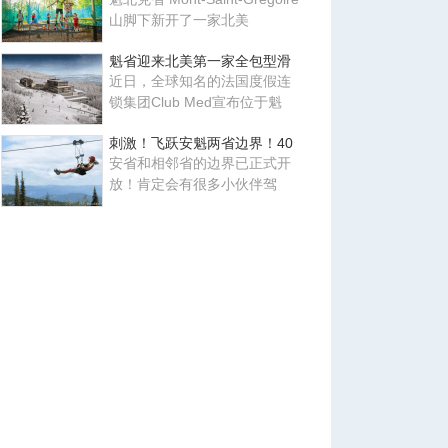
山脚下新开了一家北美
魁省迎来北美第一家全包型滑
近日，全球知名的法国度假连
锁集团Club Med宣布位于魁
刺激！飞跃安魁两省边界！40
安省和相邻省的边界已正式开
放！肯定会有很多小伙伴驾