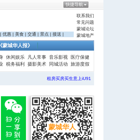
快捷导航
联系我们
常见问题
蒙城论坛
|
优惠
|
美食
|
交通
|
景点
|
接送
|
蒙城地产
《蒙城华人报》
身
休闲娱乐
凡人常事
音乐影视
医疗保健
业
税务福利
摄影美术
同城活动
旅游度假
租房买房买生意上iU91