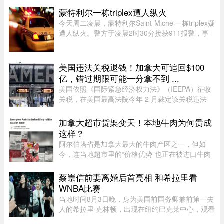
己找过保险经纪、直接联系过保险公司，也使用了
蒙特利尔一栋triplex遭人纵火
多个比价网站，得到的报价 ...
今天周二凌晨，蒙特利尔Saint-Michel一栋triplex疑
遭人纵火。警方于凌晨2时30分接获911报警，事
发地点位于10e Avenue与Legendre街交界处。消
防员赶到时，火势已自行熄灭。警方表示，现场发
现了助燃物，初步调查显示 ...
美国违法关税退钱！加拿大可追回$100
亿，错过期限可能一分拿不到 ...
美国依照《国际紧急经济权力法》（IEEPA）征收
关税，在美国最高法院今年 2 月裁定该关税违法
前，已获得超过 1600 亿元的总收入。近期全球多
种关税（包括 Section 122、301 和 338 条款）纷
加拿大超市货架变天！本地牛肉为何贵成
纷出台，令退款进展变得容 ...
这样？
阿尔伯塔省是加拿大最大的牛肉产区之一，但如
今，连当地超市里的“价格优势”也正在被进口牛肉
抢走。随着加拿大牛肉价格持续上涨，来自澳大利
亚等国家的牛肉开始大量进入市场，部分产品甚至
蔡崇信前妻离婚后首亮相 和希拉里看
比本地同类牛肉每公斤便宜 ...
WNBA比赛
当地时间8月3日晚，身为美国前国务卿兼前第一夫
人的希拉里·克林顿，出现在纽约巴克莱中心，观看
一场WNBA的比赛，纽约自由队迎战西雅图风暴