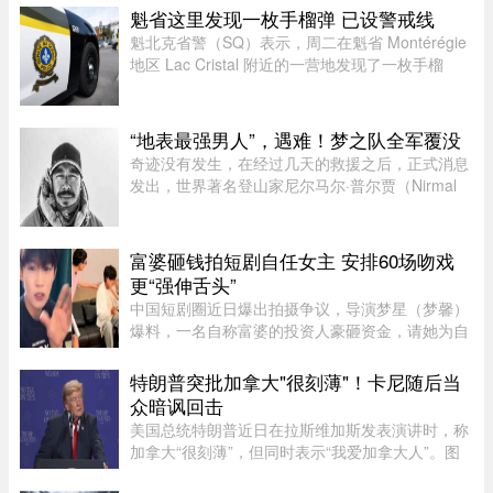
队。主场作战的纽约自由队最终以 95-83 获胜，位
魁省这里发现一枚手榴弹 已设警戒线
列总积分榜第七位，而风暴 ...
魁北克省警（SQ）表示，周二在魁省 Montérégie
地区 Lac Cristal 附近的一营地发现了一枚手榴
弹，随后已联系加拿大军队前往现场处理。警员赶
到现场后确认这确实是一枚手榴弹。虽然省警目前
无法确认该手榴弹是否处 ...
“地表最强男人”，遇难！梦之队全军覆没
奇迹没有发生，在经过几天的救援之后，正式消息
发出，世界著名登山家尼尔马尔·普尔贾（Nirmal
Purja）率领的10人国际登山队在巴基斯坦布洛阿
特峰（Broad Peak）遭遇雪崩，队员全部遇难。8
月2日，巴基斯坦阿尔卑斯俱 ...
富婆砸钱拍短剧自任女主 安排60场吻戏
更“强伸舌头”
中国短剧圈近日爆出拍摄争议，导演梦星（梦馨）
爆料，一名自称富婆的投资人豪砸资金，请她为自
己量身打造一部50多集短剧，不仅富婆亲自担任女
主角，并亲选男主角演员，还要求剧中安排60多场
特朗普突批加拿大"很刻薄"！卡尼随后当
吻戏。男主角演员钟宇飞近 ...
众暗讽回击
美国总统特朗普近日在拉斯维加斯发表演讲时，称
加拿大“很刻薄”，但同时表示“我爱加拿大人”。图
源：PBS周三，特朗普在拉斯维加斯的 Red Rock