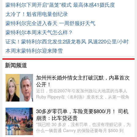
蒙特利尔下周开启“蒸笼”模式 最高体感41摄氏度
太冷了！魁省用电量创纪录
蒙特利尔完全进入春天 一周舒服好天气
蒙特利尔本周末天气怎么样？
证实！蒙特利尔西北发生2级龙卷风 风速220公里/小时
本周末蒙特利尔迎来降雪
新闻频道
加州州长婚外情女主打破沉默，内幕首次
公开！
近日，曾在2007年引发加州政坛大地震的当事人
Ruby Rippey在《名利场》发表长文，从第一视角
详细还原了她与时任旧金山市长、现任加州州长
Gavin Newsom的一段婚外情。这段尘封多年的往
30多岁零罚单，车险竟要$800/月！ 司机
事再次被推向风口浪尖。Gavin New ...
崩溃：比车贷还贵
"我已经 30 多岁，没有罚单，也没有理赔记录，为
什么一辆普通 Camry 的保险还要每月 $500 到
$800？"一名多伦多网友近日在 Reddit 发帖称，自