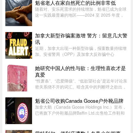
Casino Resort Spa 发表演讲，宣传华盛顿的经济
魁省老人在家自然死亡的比例非常低
议程。他在发言中谈到 ...
随着对、安乐死需求的持续增加，魁省已成为全球
这一实践最普遍的地区——2024 至 2025 年度，
安乐死占到了全省死亡总人数的 7.9%。然而，一
位资深的姑息治疗医生指出，在让老人能够在家里
尊严离世这方面，魁省的表现 ...
加拿大新型诈骗案激增 警方：留意几大警
讯
近期，加拿大出现一种新型诈骗，报案数量持续增
加。安省警局（OPP）及加拿大反诈骗中心
（Canadian Anti-Fraud Centre）等多个执法及政
府机构，已针对这类手法日益复杂的骗局发出警
她研究中国人的性与欲：生理性喜欢才是
告。加拿大四大电信公司——罗渣士 ...
真爱
“性萧条”、“恋爱降级”、“低欲望社会”是近年讨论亲
密关系绕不开的词汇。暗含其中的判断呼之欲出，
当下的年轻人，正在对亲密关系失去兴趣。香港大
学教授吴存存，却对这一普遍的直觉保持怀疑。她
魁省公司收购Canada Goose户外靴品牌
认为，欲望绝不会 ...
加拿大鹅（Canada Goose Holdings Inc.）宣布，
已将旗下户外鞋履品牌Baffin Ltd.出售给工作鞋和
军用鞋制造商L.P. Royer Inc.。加拿大鹅没有透露
此次交易的金额和具体条款，但表示，出售Baffin
旨在简化运营模式，将更 ...