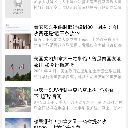
加拿大领导的北太平洋非法捕鱼巡查行动发现大量
怀疑违规个案，包括割取鲨鱼鳍翅等问题仍然普遍
存在。加拿大渔业及海洋部周四（6日）公布，执
法人员近期在公海登船搜查30艘渔船，共发现52宗
可能违规个案；去年则在检 ...
看家庭医生临时取消罚$100！网友：合理
收费还是"霸王条款"？ ...
最近，不少加拿大网友在 Reddit 上热议家庭医生
对临时取消预约收取费用，发现如今大部分诊所都
设有“24小时内取消预约须交费”的规定，金额多在
$60至$100之间。多名网友表示，这类收费政策其
美国关闭加拿大一领事馆！曾是两国友谊
实已经实行十年以上，$60 ...
象征 如今说撤就撤
2001 年 4 月，美国政府在温尼伯重新设立常驻机
构并举行隆重揭幕仪式，称其为两国友谊的重要象
征。美国驻加拿大大使 Gordon Giffin 当时与时任
曼省省长 Gary Doer 一同出席仪式。Giffin 表
重庆一SUV行驶中突腾空上树 监控拍
示：“这不仅体现了美国政 ...
下"起飞"瞬间
8月5日上午，重庆一男子驾车经过一隧道口附近时
腾空而起悬在半空中，此事引发关注。网上一段27
秒行车记录仪显示，一辆白色SUV行驶在中间车
道，其前方右边是一处转弯，前端左侧是一个隧道
移民涨价！加拿大又一省省提名收
口，当车驶至该隧道口附近时 ...
$1000，此前完全免费