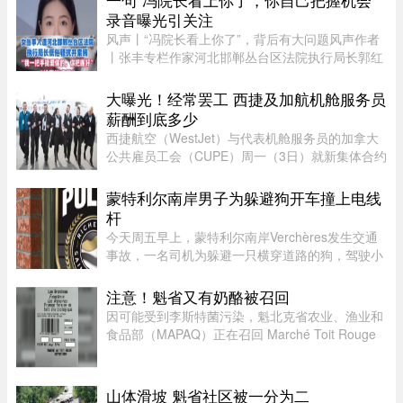
录音曝光引关注
风声丨“冯院长看上你了”，背后有大问题风声作者
丨张丰专栏作家河北邯郸丛台区法院执行局长郭红
波给执行案件当事人武女士打电话，声称“我缺
钱，给我送点钱”，“你长得漂亮……冯院长看上你
大曝光！经常罢工 西捷及加航机舱服务员
了，我可以从中促成，你 ...
薪酬到底多少
西捷航空（WestJet）与代表机舱服务员的加拿大
公共雇员工会（CUPE）周一（3日）就新集体合约
达成临时协议，化解了持续多日的工潮危机。根据
西捷航空周一在官网公布的薪酬资料，该公司机舱
蒙特利尔南岸男子为躲避狗开车撞上电线
服务员薪酬为每个「薪酬工时 ...
杆
今天周五早上，蒙特利尔南岸Verchères发生交通
事故，一名司机为躲避一只横穿道路的狗，驾驶小
型货车撞上电线杆，导致132号公路双向封闭。事
故发生在上午7点左右，受影响路段位于Saint-
注意！魁省又有奶酪被召回
Alexandre街与Calixa-Lavallé ...
因可能受到李斯特菌污染，魁北克省农业、渔业和
食品部（MAPAQ）正在召回 Marché Toit Rouge
Inc.（地址：Repentigny 地区 160 Brien Blvd.）售
出的“Les Grondines”奶酪。受影响的产品为 2026
年 7 月 6 日至 16 ...
山体滑坡 魁省社区被一分为二