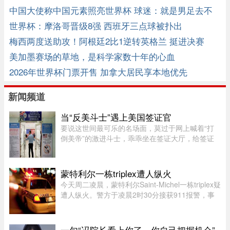
中国大使称中国元素照亮世界杯 球迷：就是男足去不
了
世界杯：摩洛哥晋级8强 西班牙三点球被扑出
梅西两度送助攻！阿根廷2比1逆转英格兰 挺进决赛
美加墨赛场的草地，是科学家数十年的心血
2026年世界杯门票开售 加拿大居民享本地优先
新闻频道
当“反美斗士”遇上美国签证官
要说这世间最可乐的名场面，莫过于网上喊着“打
倒美帝”的激进斗士，乖乖坐在签证大厅，给签证
官赔笑脸递材料。老刘最近发现，简中网上的反美
画风肉眼可见变得柔和了。往日屡见不鲜的极端反
美狠话少了许多，火药味也 ...
蒙特利尔一栋triplex遭人纵火
今天周二凌晨，蒙特利尔Saint-Michel一栋triplex疑
遭人纵火。警方于凌晨2时30分接获911报警，事
发地点位于10e Avenue与Legendre街交界处。消
防员赶到时，火势已自行熄灭。警方表示，现场发
现了助燃物，初步调查显示 ...
一句“冯院长看上你了，你自己把握机会”