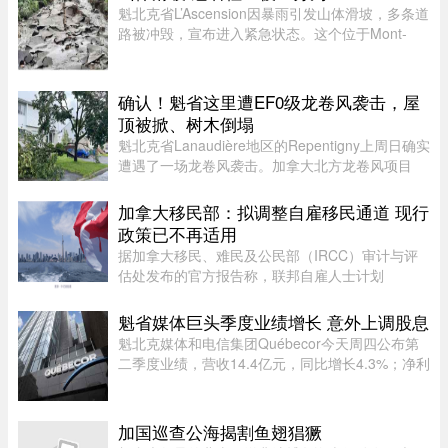
魁北克省L’Ascension因暴雨引发山体滑坡，多条道
路被冲毁，宣布进入紧急状态。这个位于Mont-
Tremblant以北、约900人居住的小镇，部分主街被
洪水冲断，整个社区几乎被“一分为二”。周日晚上
至周一下午，降雨量超过1 ...
确认！魁省这里遭EF0级龙卷风袭击，屋
顶被掀、树木倒塌
魁北克省Lanaudière地区的Repentigny上周日确实
遭遇了一场龙卷风袭击。加拿大北方龙卷风项目
（Northern Tornadoes Project，NTP）调查确
认，当天形成的是一场EF0级龙卷风。报告指出，
加拿大移民部：拟调整自雇移民通道 现行
这场龙卷风是在一个弱超级单体 ...
政策已不再适用
据加拿大移民、难民及公民部（IRCC）审计与评
估处发布的官方报告称，联邦自雇人士计划
（SEPP）一直受到严重积压、高拒签率和长时间
处理周期的困扰，主要原因是该计划“项目目标不
魁省媒体巨头季度业绩增长 意外上调股息
明确，资格标准过于宽泛”。SEPP 是 ...
魁北克媒体和电信集团Québecor今天周四公布第
二季度业绩，营收14.4亿元，同比增长4.3%；净利
润2.709亿元，同比增长24.4%。其中，电信业务
（Vidéotron、Freedom Mobile和Fizz）收入增长
4%至12.3亿元，过去一年新增2 ...
加国巡查公海揭割鱼翅猖獗