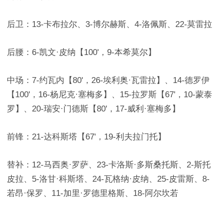
后卫：13-卡布拉尔、3-博尔赫斯、4-洛佩斯、22-莫雷拉
后腰：6-凯文·皮纳【100'，9-本希莫尔】
中场：7-约瓦内【80'，26-埃利奥·瓦雷拉】、14-德罗伊
【100'，16-杨尼克·塞梅多】、15-拉罗斯【67'，10-蒙泰
罗】、20-瑞安·门德斯【80'，17-威利·塞梅多】
前锋：21-达科斯塔【67'，19-利夫拉门托】
替补：12-马西奥·罗萨、23-卡洛斯·多斯桑托斯、2-斯托
皮拉、5-洛甘·科斯塔、24-瓦格纳·皮纳、25-皮雷斯、8-
若昂·保罗、11-加里·罗德里格斯、18-阿尔坎若