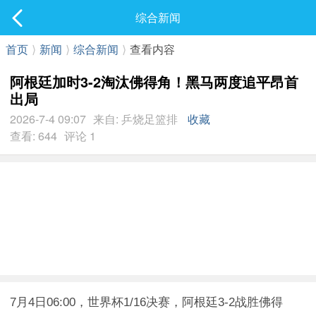
社区
综合新闻
最新发表
首页
⟩
新闻
⟩
综合新闻
⟩
查看内容
阿根廷加时3-2淘汰佛得角！黑马两度追平昂首
出局
2026-7-4 09:07
来自: 乒烧足篮排
收藏
查看: 644
评论 1
7月4日06:00，世界杯1/16决赛，阿根廷3-2战胜佛得