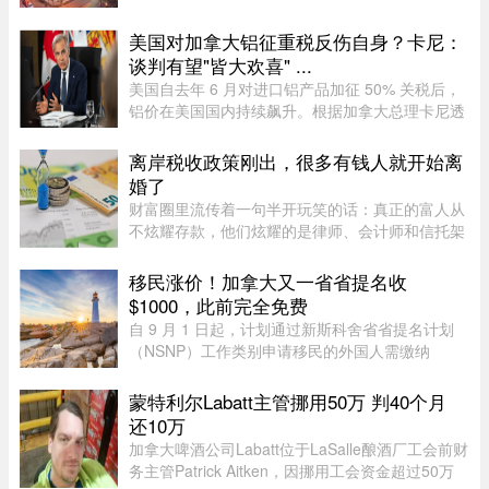
Alcan历史建筑群出售给房地产集团Groupe
Mach，成交价达9300万元。Groupe Mach董事长
美国对加拿大铝征重税反伤自身？卡尼：
兼首席执行官Vincent Chiara昨天周四向 ...
谈判有望"皆大欢喜" ...
美国自去年 6 月对进口铝产品加征 50% 关税后，
铝价在美国国内持续飙升。根据加拿大总理卡尼透
露，2025 年 6 月至 2026 年 6 月，美国铝生产者
物价指数上涨了 52%。卡尼在魁省一处 Rio Tinto
离岸税收政策刚出，很多有钱人就开始离
铝厂外对媒体表示："虽 ...
婚了
财富圈里流传着一句半开玩笑的话：真正的富人从
不炫耀存款，他们炫耀的是律师、会计师和信托架
构师的电话号码。这三个号码平时藏在通讯录最深
处，轻易不拨。可最近这段日子，笔者听说一个奇
移民涨价！加拿大又一省省提名收
怪的现象——好些身家不菲 ...
$1000，此前完全免费
自 9 月 1 日起，计划通过新斯科舍省省提名计划
（NSNP）工作类别申请移民的外国人需缴纳
$1,000 申请费。省政府还将对其创业类别收取
$2,000 的申请费，同样从 9 月 1 日起实施。新斯
蒙特利尔Labatt主管挪用50万 判40个月
科舍省政府于 2026 年 8 月 6 日 ...
还10万
加拿大啤酒公司Labatt位于LaSalle酿酒厂工会前财
务主管Patrick Aitken，因挪用工会资金超过50万