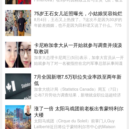
球媒体封为“世界最美女孩”，年纪轻轻便红遍国际
时尚圈。然而，爆红背后却伴随争议，她多次因拍
75岁王石女儿近照曝光，小姑娘笑容灿烂
摄风格被质疑将未成年孩童 ...
8月4日，王石又上热搜了。?这次不是因为30岁的
年龄差婚姻，也不是因为田朴珺又说了什么。?75
岁的老人推到了风口浪尖。?照片里，6岁的小姑娘
笑得眼睛弯弯，和王石一个模子刻出来的。 父女俩
都穿着攀岩装备，在岩壁上 ...
卡尼称加拿大从一开始就参与调查并须汲
取教训
加拿大总理卡尼周三(5日)表示，加拿大官员从一开
始就参与了对一名被指控在北约军事总部从事间谍
活动的实习生的调查。据加拿大广播公司(CBC)报
道，卡尼表示加拿大应该从这类事件中汲取教训，
7月全国新增7.5万职位失业率跌至两年新
但并未明确表示加拿大正在 ...
低
加拿大统计局（Statistics Canada）周五（7日）
公布7月劳动力调查结果，新增就业职位远超经济
师预期，失业率亦跌至两年来最低水平。统计局数
据显示，7月新增职位达75,000个，远高于路透社
涨了一倍 太阳马戏团前老板出售蒙特利尔
（Reuters）经济师预测的15, ...
大楼
太阳马戏团（Cirque du Soleil）前掌门人Guy
Laliberté近日将位于蒙特利尔市中心的Maison