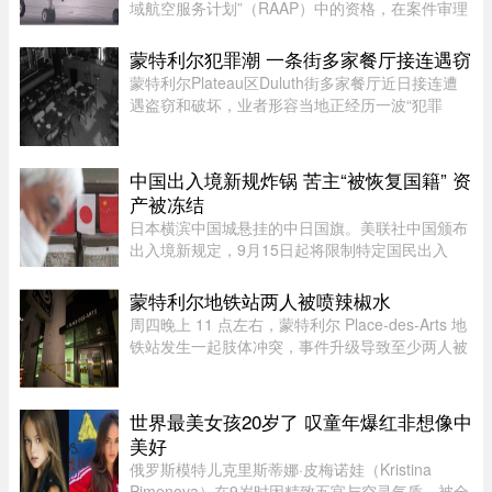
域航空服务计划”（RAAP）中的资格，在案件审理
期间，暂停了省政府将该航空公司剔除出票价补贴
计划的决定。在周一颁布的一项判决中，法官
蒙特利尔犯罪潮 一条街多家餐厅接连遇窃
Nancy Bonsaint 批准了 Ai ...
蒙特利尔Plateau区Duluth街多家餐厅近日接连遭
遇盗窃和破坏，业者形容当地正经历一波“犯罪
潮”，希望警方加强执法。位于Duluth东街251号的
Coco Disco Club日前遭人闯入盗窃，监控拍下全
过程，损失及维修费用约7000 ...
中国出入境新规炸锅 苦主“被恢复国籍” 资
产被冻结
日本横滨中国城悬挂的中日国旗。美联社中国颁布
出入境新规定，9月15日起将限制特定国民出入
境，借此维护国家主权与安全，不料还没上路就有
苦主现身说法，从日本回国竟被无来由限制“10年
蒙特利尔地铁站两人被喷辣椒水
内不得出境”，多年来在日累 ...
周四晚上 11 点左右，蒙特利尔 Place-des-Arts 地
铁站发生一起肢体冲突，事件升级导致至少两人被
喷辣椒水。在社交媒体上传播的视频中可以看到，
数人在使用辣椒水前发生了打斗，事发时车厢内有
多名乘客。蒙特利尔警方 ...
世界最美女孩20岁了 叹童年爆红非想像中
美好
俄罗斯模特儿克里斯蒂娜·皮梅诺娃（Kristina
Pimenova）在9岁时因精致五官与空灵气质，被全