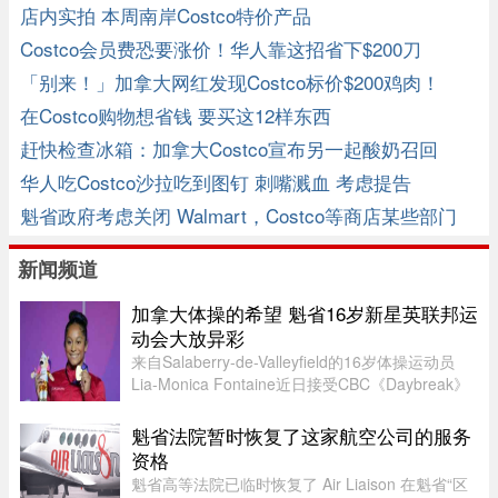
事实
店内实拍 本周南岸Costco特价产品
Costco会员费恐要涨价！华人靠这招省下$200刀
「别来！」加拿大网红发现Costco标价$200鸡肉！
在Costco购物想省钱 要买这12样东西
赶快检查冰箱：加拿大Costco宣布另一起酸奶召回
华人吃Costco沙拉吃到图钉 刺嘴溅血 考虑提告
魁省政府考虑关闭 Walmart，Costco等商店某些部门
新闻频道
加拿大体操的希望 魁省16岁新星英联邦运
动会大放异彩
来自Salaberry-de-Valleyfield的16岁体操运动员
Lia-Monica Fontaine近日接受CBC《Daybreak》
节目采访，分享了自己首次参加英联邦运动会的经
历。这位魁省年轻选手在国际舞台上表现惊艳，一
魁省法院暂时恢复了这家航空公司的服务
举获得4枚奖牌。Fontaine代 ...
资格
魁省高等法院已临时恢复了 Air Liaison 在魁省“区