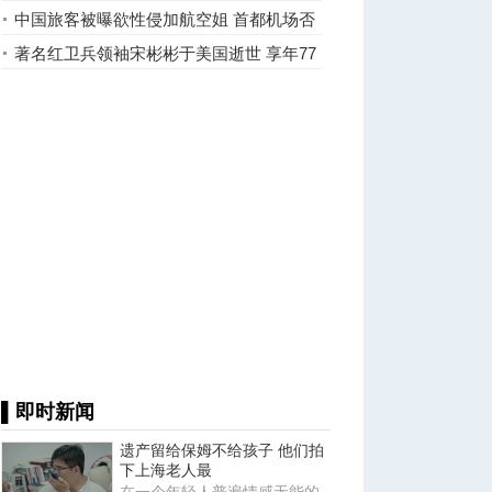
中国旅客被曝欲性侵加航空姐 首都机场否
认(图)
著名红卫兵领袖宋彬彬于美国逝世 享年77
岁
▌即时新闻
遗产留给保姆不给孩子 他们拍
下上海老人最