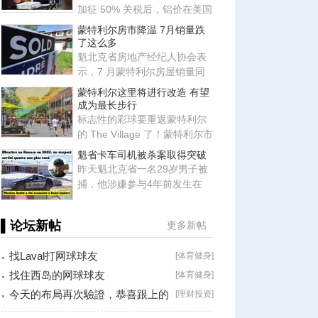
加征 50% 关税后，铝价在美国
国内持续飙升。根据加拿大总
蒙特利尔房市降温 7月销量跌
了这么多
魁北克省房地产经纪人协会表
示，7 月蒙特利尔房屋销量同
比下降 10%，房地产市场出现
蒙特利尔这里将进行改造 有望
降
成为最长步行
标志性的彩球要重返蒙特利尔
的 The Village 了！蒙特利尔市
长 Soraya Martinez Ferrad
魁省卡车司机被杀案取得突破
昨天魁北克省一名29岁男子被
捕，他涉嫌参与4年前发生在
Beauce地区Saint-Isidore的谋
杀
▌论坛新帖
更多新帖
找Laval打网球球友
[
体育健身
]
找住西岛的网球球友
[
体育健身
]
今天的布局再次驗證，恭喜跟上的
[
理财投资
]
朋友！