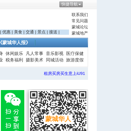
快捷导航
联系我们
常见问题
蒙城论坛
|
优惠
|
美食
|
交通
|
景点
|
接送
|
蒙城地产
《蒙城华人报》
身
休闲娱乐
凡人常事
音乐影视
医疗保健
业
税务福利
摄影美术
同城活动
旅游度假
租房买房买生意上iU91