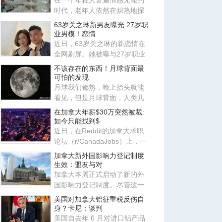
在一个年轻人普遍情感无能的
时代，老年人依然在炽热地探
索各种关系，他们鲜活的一面
63岁关之琳新男友曝光 27岁职
也
业男模！恋情
近日，63岁关之琳的新恋情在
全网刷屏。她被曝与27岁职业
男模Johan相恋，两人有着惊
不该存在的东西！月球背面最
人
可怕的发现
月球我们都熟，晚上抬头就能
看见，但是月球背面，人类几
千年来从来没见过，因为月球
在加拿大年薪$30万突然被裁:
被
如今只能找到$
近日，在Reddit的加拿大求职
论坛（r/CanadaJobs）上，一
篇关于薪资断崖式下跌的帖子
加拿大新外国影响力登记制度
引
生效：盟友与对
加拿大本周正式启动了新的外
国影响力登记制度。尽管这一
制度原本针对中国、俄罗斯等
美国对加拿大铝征重税反伤自
传
身？卡尼：谈判
美国自去年 6 月对进口铝产品