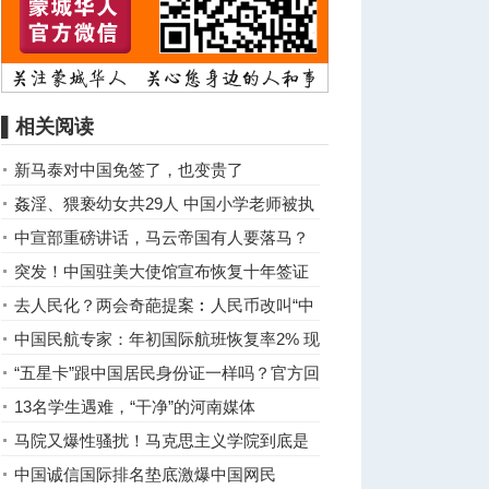
▌相关阅读
新马泰对中国免签了，也变贵了
姦淫、猥亵幼女共29人 中国小学老师被执
行死刑
中宣部重磅讲话，马云帝国有人要落马？
突发！中国驻美大使馆宣布恢复十年签证
的入境功能
去人民化？两会奇葩提案︰人民币改叫“中
国元”
中国民航专家：年初国际航班恢复率2% 现
在是.....
“五星卡”跟中国居民身份证一样吗？官方回
应来了
13名学生遇难，“干净”的河南媒体
马院又爆性骚扰！马克思主义学院到底是
干什么的？
中国诚信国际排名垫底激爆中国网民