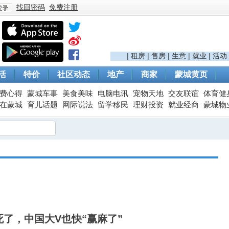
找回密码
免费注册
登
|
租房
|
售房
|
生意
|
就业
|
活动
活
特价
社区动态
地产
商家
蒙城黄页
费心得
蒙城车事
美食美味
电脑电讯
宠物天地
交友联谊
体育健
在蒙城
育儿话题
网际说法
留学移民
理财投资
就业经商
蒙城物
录
了，中国大V也快“赢麻了”