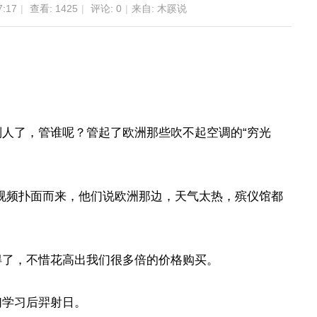
:17
|
查看:
1425
|
评论: 0
|
来自: 木蹊说
：
人了，管谁呢？管起了欧洲那些吹不起空调的“穷光
短视频扑面而来，他们说欧洲那边，天气太热，殡仪馆都
。
得了，不惜花高出我们很多倍的价格购买。
们学习后羿射日。