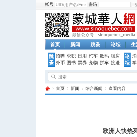
帐号
密码
首页
新闻
跳蚤
论坛
生
招聘
求职
日用
汽车
数码
租房
消
跳
论
蚤
坛
外币
图书
票券
宠物
拼车
接送
学
首页
新闻
综合新闻
查看内容
蒙
›
›
›
›
欧洲人快热死