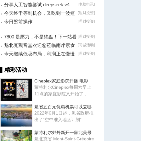
分享人工智能尝试 deepseek v4
[
电脑电讯
]
falsh, 据说
今天终于等到机会，又吃到一波短
[
理财投资
]
线利润！
今日盤前操作
[
理财投资
]
7800 是壓力，不是終點！下一站看
[
理财投资
]
8000？
魁北克观音堂欢迎您莅临南岸素食
[
同城活动
]
分享会！
今天继续低吸布局，利润正在慢慢
[
理财投资
]
兑现！
▌精彩活动
Cineplex家庭影院开播 电影
蒙特利尔Cineplex每周六早上
11点的家庭影院又开始了，
魁省五百元优惠机票可以去哪
2022年6月1日起，魁省政府推
出了“空中准入地区计划”
蒙特利尔郊外新开一家北美最
魁北克省 Mont-Saint-Grégoire