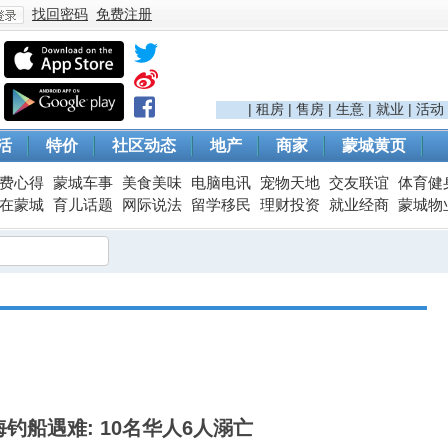
找回密码
免费注册
登
|
租房
|
售房
|
生意
|
就业
|
活动
活
特价
社区动态
地产
商家
蒙城黄页
费心得
蒙城车事
美食美味
电脑电讯
宠物天地
交友联谊
体育健
在蒙城
育儿话题
网际说法
留学移民
理财投资
就业经商
蒙城物
录
海钓船遇难: 10名华人6人溺亡