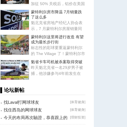
加征 50% 关税后，铝价在美国
国内持续飙升。根据加拿大总
蒙特利尔房市降温 7月销量跌
了这么多
魁北克省房地产经纪人协会表
示，7 月蒙特利尔房屋销量同
比下降 10%，房地产市场出现
蒙特利尔这里将进行改造 有望
降
成为最长步行街
标志性的彩球要重返蒙特利尔
的 The Village 了！蒙特利尔市
长 Soraya Martinez Ferrad
魁省卡车司机被杀案取得突破
昨天魁北克省一名29岁男子被
捕，他涉嫌参与4年前发生在
Beauce地区Saint-Isidore的谋
杀
▌论坛新帖
找Laval打网球球友
[
体育健身
]
找住西岛的网球球友
[
体育健身
]
今天的布局再次驗證，恭喜跟上的
[
理财投资
]
朋友！