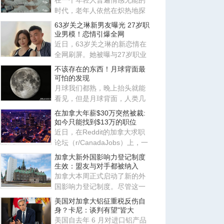
在一个年轻人普遍情感无能的
时代，老年人依然在炽热地探
索各种关系，他们鲜活的一面
63岁关之琳新男友曝光 27岁职
也
业男模！恋情引爆全网
近日，63岁关之琳的新恋情在
全网刷屏。她被曝与27岁职业
男模Johan相恋，两人有着惊
不该存在的东西！月球背面最
人
可怕的发现
月球我们都熟，晚上抬头就能
看见，但是月球背面，人类几
千年来从来没见过，因为月球
在加拿大年薪$30万突然被裁:
被
如今只能找到$13万的职位
近日，在Reddit的加拿大求职
论坛（r/CanadaJobs）上，一
篇关于薪资断崖式下跌的帖子
加拿大新外国影响力登记制度
引
生效：盟友与对手都被纳入
加拿大本周正式启动了新的外
国影响力登记制度。尽管这一
制度原本针对中国、俄罗斯等
美国对加拿大铝征重税反伤自
传
身？卡尼：谈判有望"皆大
美国自去年 6 月对进口铝产品