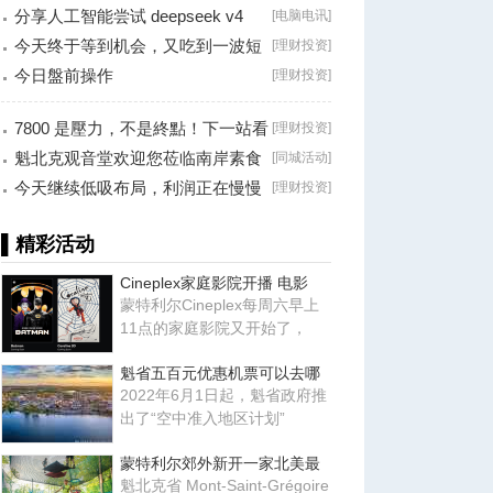
分享人工智能尝试 deepseek v4
[
电脑电讯
]
falsh, 据说
今天终于等到机会，又吃到一波短
[
理财投资
]
线利润！
今日盤前操作
[
理财投资
]
7800 是壓力，不是終點！下一站看
[
理财投资
]
8000？
魁北克观音堂欢迎您莅临南岸素食
[
同城活动
]
分享会！
今天继续低吸布局，利润正在慢慢
[
理财投资
]
兑现！
▌精彩活动
Cineplex家庭影院开播 电影
蒙特利尔Cineplex每周六早上
11点的家庭影院又开始了，
魁省五百元优惠机票可以去哪
2022年6月1日起，魁省政府推
出了“空中准入地区计划”
蒙特利尔郊外新开一家北美最
魁北克省 Mont-Saint-Grégoire