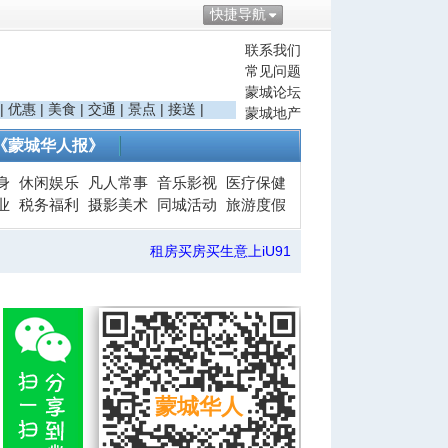
快捷导航
联系我们
常见问题
蒙城论坛
|
优惠
|
美食
|
交通
|
景点
|
接送
|
蒙城地产
《蒙城华人报》
身
休闲娱乐
凡人常事
音乐影视
医疗保健
业
税务福利
摄影美术
同城活动
旅游度假
租房买房买生意上iU91