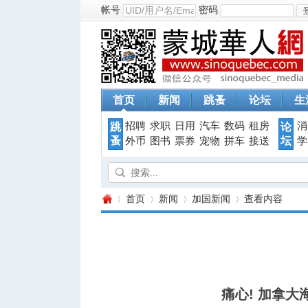
帐号
密码
首页
新闻
跳蚤
论坛
生
招聘
求职
日用
汽车
数码
租房
消
跳
论
蚤
坛
外币
图书
票券
宠物
拼车
接送
学
首页
新闻
加国新闻
查看内容
蒙
›
›
›
›
痛心! 加拿大