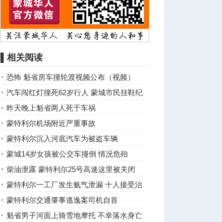
▌相关阅读
恐怖 魁省房车撞轮渡视频公布（视频）
汽车闯红灯撞死62岁行人 蒙城市民挂鞋纪
念
昨天晚上魁省两人死于车祸
蒙特利尔机场附近严重事故
蒙特利尔沉入河底汽车为被盗车辆
蒙城14岁女孩被公交车撞倒 情况危殆
柴油泄露 蒙特利尔25号高速这里被关闭
蒙特利尔一工厂发生氨气泄漏 十人接受治
疗
蒙特利尔交通肇事逃逸案司机自首
魁省男子河面上骑雪地摩托 不幸落水身亡