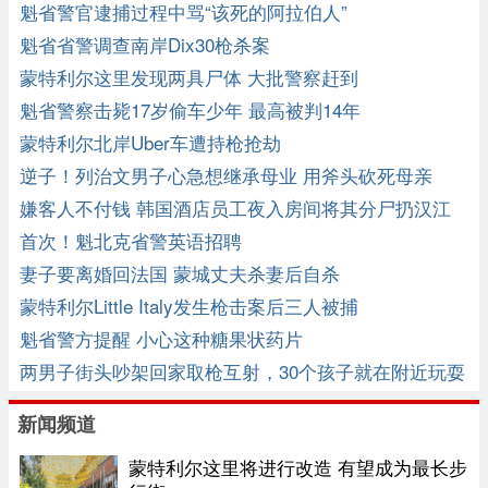
魁省警官逮捕过程中骂“该死的阿拉伯人”
魁省省警调查南岸Dix30枪杀案
蒙特利尔这里发现两具尸体 大批警察赶到
魁省警察击毙17岁偷车少年 最高被判14年
蒙特利尔北岸Uber车遭持枪抢劫
逆子！列治文男子心急想继承母业 用斧头砍死母亲
嫌客人不付钱 韩国酒店员工夜入房间将其分尸扔汉江
首次！魁北克省警英语招聘
妻子要离婚回法国 蒙城丈夫杀妻后自杀
蒙特利尔Little Italy发生枪击案后三人被捕
魁省警方提醒 小心这种糖果状药片
两男子街头吵架回家取枪互射，30个孩子就在附近玩耍
新闻频道
蒙特利尔这里将进行改造 有望成为最长步