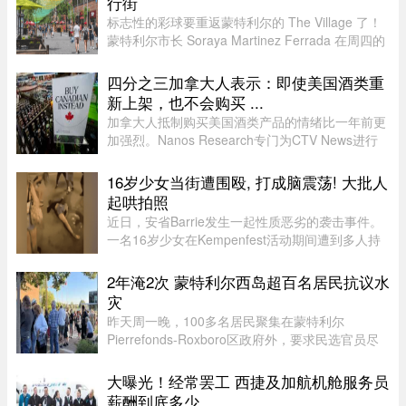
行街
标志性的彩球要重返蒙特利尔的 The Village 了！
蒙特利尔市长 Soraya Martinez Ferrada 在周四的
新闻发布会上表示，悬挂在 Sainte-Catherine
Street East 上空的这些色彩斑斓的小球早已成为该
四分之三加拿大人表示：即使美国酒类重
街区乃至这座城市的象征 ...
新上架，也不会购买 ...
加拿大人抵制购买美国酒类产品的情绪比一年前更
加强烈。Nanos Research专门为CTV News进行
的一项最新民调显示，近四分之三（74%）的加拿
大人表示，即使美国酒类重新摆上货架，他们也不
16岁少女当街遭围殴, 打成脑震荡! 大批人
太可能购买。 ...
起哄拍照
近日，安省Barrie发生一起性质恶劣的袭击事件。
一名16岁少女在Kempenfest活动期间遭到多人持
续攻击，直至失去意识。更令人震惊的是，现场大
批年轻人围观、起哄和拍摄，却迟迟没有人上前制
2年淹2次 蒙特利尔西岛超百名居民抗议水
止。据CTV新闻报道，事件发 ...
灾
昨天周一晚，100多名居民聚集在蒙特利尔
Pierrefonds-Roxboro区政府外，要求民选官员尽
快采取行动。这是自今年6月西岛数百户住宅遭洪
水侵袭以来，该区举行的首次市政委员会会议。居
大曝光！经常罢工 西捷及加航机舱服务员
民表示，自己已经花费数万甚至数十 ...
薪酬到底多少