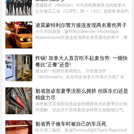
西捷航空（WestJet）与代表机舱服务员的加拿大
公共雇员工会（CUPE）周一（3日）就新集体合约
达成临时协议，化解了持续多日的工潮危机。根据
西捷航空周一在官网公布的薪酬资料，该公司机舱
凌晨蒙特利尔警方接连发现两名重伤男子
服务员薪酬为每个「薪酬工时 ...
今天周四凌晨，蒙特利尔Mercier–Hochelaga-
Maisonneuve区接连发现两名身受重伤的男子，警
方目前正在调查事件经过。蒙特利尔警方
（SPVM）表示，尚无法确认两人受伤的具体原
因，也不确定是否涉及武器。警方发言人Flor ...
炸锅! 加拿大人直言吃不起麦当劳: 一顿快
餐比“正餐”还贵!
最近的一则财经新闻指出，尽管麦当劳
（McDonald’s）在全球及加拿大市场大力推广各
类“超值套餐”（Value Meals），但其销售额增长速
度依然出现了明显的放缓。图片来源：Global
魁省急诊室夏季没那么拥挤 但医生们还是
News这一现象在加拿大知名社区论坛 r/ ...
精疲力尽
虽然魁北克省医院急诊室的拥挤状况在夏季往往有
所缓解，但这并不意味着急诊科医生就能喘口气。
魁北克急诊医生协会（AMUQ）主席 Marie-Maud
Couture 医生指出，近年来急诊医生的工作负担不
魁省男子修车时被自己的车压死
断加重，我们再也无法沿用“ ...
昨天周二晚间，魁省Portneuf地区Saint-Raymond