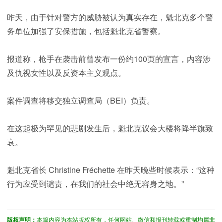
昨天，由于针对警方的威胁被认为真实存在，魁北克多个警
务单位加强了安保措施，包括魁北克省警察。
报道称，枪手在袭击前曾发布一份约100页的宣言，内容涉
及仇视女性以及反资本主义观点。
案件调查将移交独立调查局（BEI）负责。
在这起极为罕见的悲剧发生后，魁北克议会大楼将降半旗致
哀。
魁北克省长 Christine Fréchette 在昨天晚些时候表示：“这种
行为应受到谴责，在我们的社会中绝无容身之地。”
版权声明：
本篇内容为本站版权所有，任何网站、微信和报刊转载或重制均属非