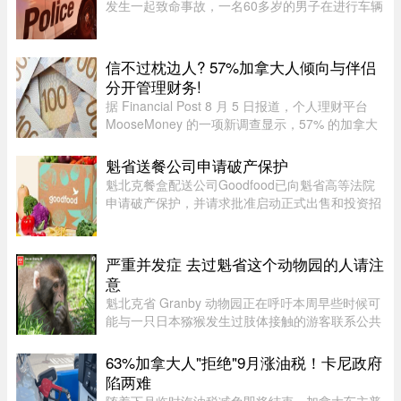
发生一起致命事故，一名60多岁的男子在进行车辆
维修时，被自己的汽车压住身亡。魁省省警
（SQ）于晚上6时30分左右接报，赶赴Saint-
Raymond的rang Sainte-Croix，当时一名 ...
信不过枕边人? 57%加拿大人倾向与伴侣
分开管理财务!
据 Financial Post 8 月 5 日报道，个人理财平台
MooseMoney 的一项新调查显示，57% 的加拿大
人更倾向于与伴侣完全或大部分分开管理财务。该
调查于 6 月收集了 639 名加拿大成年人的反馈，
魁省送餐公司申请破产保护
发现在稳定关系中，最受欢 ...
魁北克餐盒配送公司Goodfood已向魁省高等法院
申请破产保护，并请求批准启动正式出售和投资招
募程序。公司昨天周二根据联邦《公司债权人安排
法》（CCAA）提交申请，同时要求任命Raymond
Chabot Inc.担任监督机构。此 ...
严重并发症 去过魁省这个动物园的人请注
意
魁北克省 Granby 动物园正在呼吁本周早些时候可
能与一只日本猕猴发生过肢体接触的游客联系公共
卫生部门。此前，一名游客在该动物园被猕猴抓
伤。猕猴可能会携带 B 型疱疹病毒（Herpes B
63%加拿大人"拒绝"9月涨油税！卡尼政府
virus）。这种病毒在人体内极 ...
陷两难
随着下月临时汽油税减免即将结束，加拿大车主普