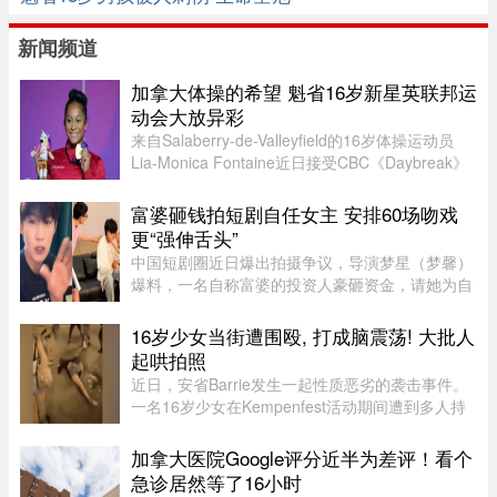
新闻频道
加拿大体操的希望 魁省16岁新星英联邦运
动会大放异彩
来自Salaberry-de-Valleyfield的16岁体操运动员
Lia-Monica Fontaine近日接受CBC《Daybreak》
节目采访，分享了自己首次参加英联邦运动会的经
历。这位魁省年轻选手在国际舞台上表现惊艳，一
富婆砸钱拍短剧自任女主 安排60场吻戏
举获得4枚奖牌。Fontaine代 ...
更“强伸舌头”
中国短剧圈近日爆出拍摄争议，导演梦星（梦馨）
爆料，一名自称富婆的投资人豪砸资金，请她为自
己量身打造一部50多集短剧，不仅富婆亲自担任女
主角，并亲选男主角演员，还要求剧中安排60多场
16岁少女当街遭围殴, 打成脑震荡! 大批人
吻戏。男主角演员钟宇飞近 ...
起哄拍照
近日，安省Barrie发生一起性质恶劣的袭击事件。
一名16岁少女在Kempenfest活动期间遭到多人持
续攻击，直至失去意识。更令人震惊的是，现场大
批年轻人围观、起哄和拍摄，却迟迟没有人上前制
加拿大医院Google评分近半为差评！看个
止。据CTV新闻报道，事件发 ...
急诊居然等了16小时