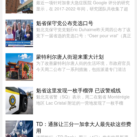
最近一项针对加拿大急症医院 Google 评分的研究
显示，在 2017-2022 年间，研究团队共收集了超
5.3 万条 Google 评论，随机抽取了 1,000 条进行
深入分析。数据显示，47.9% 的评论为负面，远高
魁省保守党公布竞选口号
于正面（32.3%）和中立（ ...
魁北克保守党党魁Éric Duhaime昨天周四公布了该
党下一届省选的竞选口号：“Oser pour vrai”（真正
敢于突破）。Duhaime在魁省议会大楼前举行记者
会时表示，之所以选择“敢于突破”，是因为魁北克
未来联盟（CAQ）、 ...
蒙特利尔唐人街迎来重大计划
为了改善蒙特利尔唐人街的生活环境，市政府官员
今天周二公布了一系列措施，包括派遣专门清洁
队，以及成立当地社区联盟。蒙特利尔市执行委员
会主席、Saint-Jacques区议员Claude Pinard表
示：“我们正在把承诺变成行动 ...
魁省这里发现一枚手榴弹 已设警戒线
魁北克省警（SQ）表示，周二在魁省 Montérégie
地区 Lac Cristal 附近的一营地发现了一枚手榴
弹，随后已联系加拿大军队前往现场处理。警员赶
到现场后确认这确实是一枚手榴弹。虽然省警目前
无法确认该手榴弹是否处 ...
TD：通胀让三分一加拿大人最先砍这些费
用