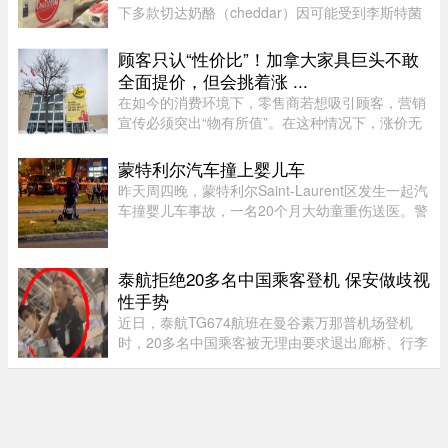
下多款切达奶酪（cheddar）因可能受到李斯特菌
污染而被召回。公司表示，问题可能仅限于一个生
产批次，初步判断为交叉污染导致。召回涉及多种
顾客只认“性价比”！加拿大家具巨头不敢
规格的温和切达奶酪，包 ...
全面提价，但会挑着涨 ...
在如今的消费环境下，零售商若想吸引顾客，营销
宣传必须突出“物有所值”。在这种情况下，涨价无
疑会削弱企业的竞争力。不过，随着燃油价格上涨
持续挤压利润空间，Leon’s Furniture Ltd.（LNF-
蒙特利尔汽车撞上婴儿车
T）的管理层表示，公 ...
昨天周四晚，蒙特利尔Saint-Laurent区发生一起汽
车撞婴儿车事故，一名20个月大幼童重伤送医。警
方表示，晚上7时45分左右，接获多宗911报警，
称Montpellier Boulevard与Muir Street路口附近一
辆汽车撞上一辆婴儿车。 ...
泰航拒绝20多名中国乘客登机 保安做歧视
性手势
近日，泰航TG674航班在曼谷素万那普机场登机
时，20多名中国乘客被无理由要求退出廊桥、行李
被强行卸下，航司未给出任何书面说明，航班却正
常起飞，现场还发生了安保人员做出歧视性“拉眼
角”手势的争议。截至目前， ...