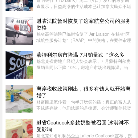
道明银行（TD Bank）周二（4日）发布的最新调
查显示，日益高涨的生活成本已让加拿大民众不堪
重负，许多人正考虑缩减或取消保险计划。据
Global News报道，道明保险（TD Insurance）的
魁省法院暂时恢复了这家航空公司的服务
数据指出，33%的加拿大民众为了节 ...
资格
魁省高等法院已临时恢复了 Air Liaison 在魁省“区
域航空服务计划”（RAAP）中的资格，在案件审理
期间，暂停了省政府将该航空公司剔除出票价补贴
计划的决定。在周一颁布的一项判决中，法官
蒙特利尔房市降温 7月销量跌了这么多
Nancy Bonsaint 批准了 Ai ...
魁北克省房地产经纪人协会表示，7 月蒙特利尔房
屋销量同比下降 10%，房地产市场出现降温。当
月，蒙特利尔共录得 3,338 套住宅成交，较 2025
年 7 月的 3,709 套有所下滑。与去年同期相比，该
地区所有房屋类型以及各 ...
离岸税收政策刚出，很多有钱人就开始离
婚了
财富圈里流传着一句半开玩笑的话：真正的富人从
不炫耀存款，他们炫耀的是律师、会计师和信托架
构师的电话号码。这三个号码平时藏在通讯录最深
处，轻易不拨。可最近这段日子，笔者听说一个奇
魁省Coaticook多款奶酪被召回 冰淇淋不
怪的现象——好些身家不菲 ...
受影响
魁北克知名乳制品企业Laiterie Coaticook宣布，旗