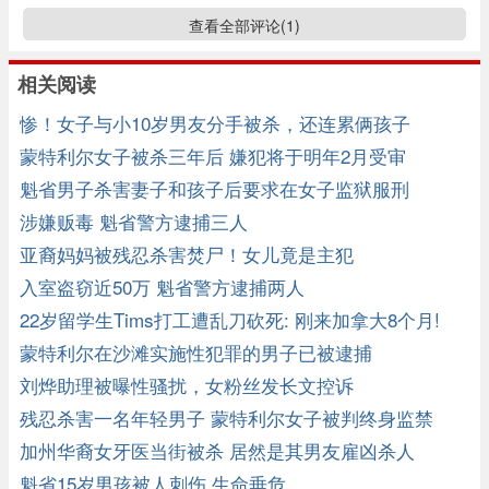
查看全部评论(
1
)
相关阅读
惨！女子与小10岁男友分手被杀，还连累俩孩子
蒙特利尔女子被杀三年后 嫌犯将于明年2月受审
魁省男子杀害妻子和孩子后要求在女子监狱服刑
涉嫌贩毒 魁省警方逮捕三人
亚裔妈妈被残忍杀害焚尸！女儿竟是主犯
入室盗窃近50万 魁省警方逮捕两人
22岁留学生Tims打工遭乱刀砍死: 刚来加拿大8个月!
蒙特利尔在沙滩实施性犯罪的男子已被逮捕
刘烨助理被曝性骚扰，女粉丝发长文控诉
残忍杀害一名年轻男子 蒙特利尔女子被判终身监禁
加州华裔女牙医当街被杀 居然是其男友雇凶杀人
魁省15岁男孩被人刺伤 生命垂危