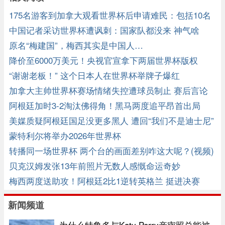
175名游客到加拿大观看世界杯后申请难民：包括10名
中国人
中国记者采访世界杯遭讽刺：国家队都没来 神气啥
原名“梅建国”，梅西其实是中国人…
降价至6000万美元！央视官宣拿下两届世界杯版权
“谢谢老板！” 这个日本人在世界杯举牌子爆红
加拿大主帅世界杯赛场情绪失控遭球员制止 赛后言论
再引争议 ... ...
阿根廷加时3-2淘汰佛得角！黑马两度追平昂首出局
美媒质疑阿根廷国足没更多黑人 遭回“我们不是迪士尼”
蒙特利尔将举办2026年世界杯
转播同一场世界杯 两个台的画面差别咋这大呢？(视频)
贝克汉姆发张13年前照片无数人感慨命运奇妙
梅西两度送助攻！阿根廷2比1逆转英格兰 挺进决赛
新闻频道
为什么特鲁多与Katy Perry亲密照总能被