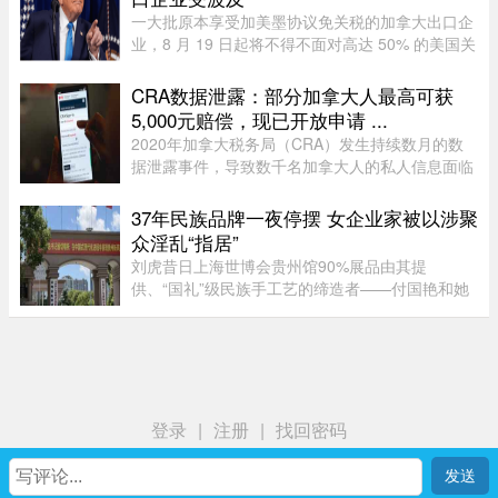
一大批原本享受加美墨协议免关税的加拿大出口企
业，8 月 19 日起将不得不面对高达 50% 的美国关
税。涉及范围广泛，许多企业还需要增加海关保证
金，以应对高额关税带来的财务压力。多位贸易律
CRA数据泄露：部分加拿大人最高可获
师和海关专家警告，这轮 ...
5,000元赔偿，现已开放申请 ...
2020年加拿大税务局（CRA）发生持续数月的数
据泄露事件，导致数千名加拿大人的私人信息面临
被黑客窃取的风险。如今，符合条件的加拿大人已
经可以申请赔偿。 ...
37年民族品牌一夜停摆 女企业家被以涉聚
众淫乱“指居”
刘虎昔日上海世博会贵州馆90%展品由其提
供、“国礼”级民族手工艺的缔造者——付国艳和她
苦心经营37年的黔粹行，正走向悲壮的终点。“我
们曾以百年老店为目标而努力，37年来克服了非
典、经济危机、疫情等重重困难。 ...
登录
|
注册
|
找回密码
首页
我
社区
生活