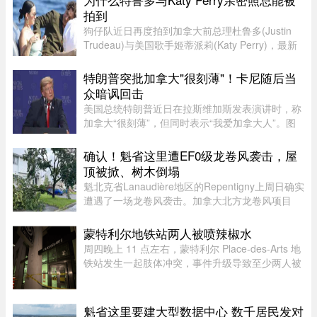
拍到
狗仔队近日再度拍到加拿大前总理杜鲁多(Justin
Trudeau)与美国歌手姬蒂派莉(Katy Perry)，最新
流出的一组照片显示，两人在法国南部海滩亲密互
动和拥吻，举止形影不离，再度成为娱乐媒体焦
特朗普突批加拿大"很刻薄"！卡尼随后当
点，也成功吸引美国参议员的 ...
众暗讽回击
美国总统特朗普近日在拉斯维加斯发表演讲时，称
加拿大“很刻薄”，但同时表示“我爱加拿大人”。图
源：PBS周三，特朗普在拉斯维加斯的 Red Rock
Casino Resort Spa 发表演讲，宣传华盛顿的经济
确认！魁省这里遭EF0级龙卷风袭击，屋
议程。他在发言中谈到 ...
顶被掀、树木倒塌
魁北克省Lanaudière地区的Repentigny上周日确实
遭遇了一场龙卷风袭击。加拿大北方龙卷风项目
（Northern Tornadoes Project，NTP）调查确
认，当天形成的是一场EF0级龙卷风。报告指出，
蒙特利尔地铁站两人被喷辣椒水
这场龙卷风是在一个弱超级单体 ...
周四晚上 11 点左右，蒙特利尔 Place-des-Arts 地
铁站发生一起肢体冲突，事件升级导致至少两人被
喷辣椒水。在社交媒体上传播的视频中可以看到，
数人在使用辣椒水前发生了打斗，事发时车厢内有
多名乘客。蒙特利尔警方 ...
魁省这里要建大型数据中心 数千居民发对