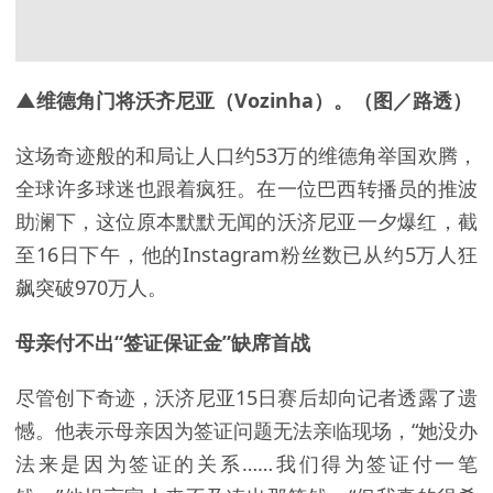
▲维德角门将沃齐尼亚（Vozinha）。（图／路透）
这场奇迹般的和局让人口约53万的维德角举国欢腾，
全球许多球迷也跟着疯狂。在一位巴西转播员的推波
助澜下，这位原本默默无闻的沃济尼亚一夕爆红，截
至16日下午，他的Instagram粉丝数已从约5万人狂
飙突破970万人。
母亲付不出“签证保证金”缺席首战
尽管创下奇迹，沃济尼亚15日赛后却向记者透露了遗
憾。他表示母亲因为签证问题无法亲临现场，“她没办
法来是因为签证的关系……我们得为签证付一笔