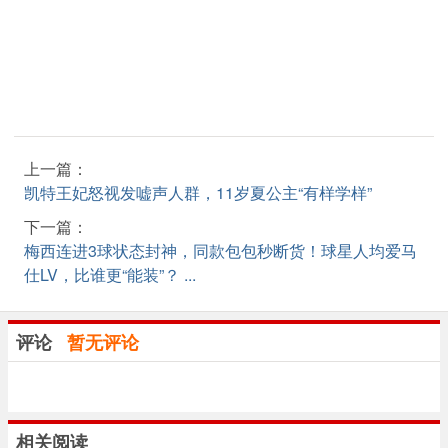
上一篇：
凯特王妃怒视发嘘声人群，11岁夏公主“有样学样”
下一篇：
梅西连进3球状态封神，同款包包秒断货！球星人均爱马
仕LV，比谁更“能装”？ ...
评论
暂无评论
相关阅读