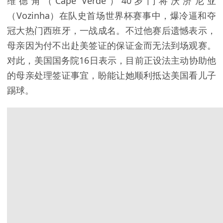
维德角（Cape Verde）40岁门将沃济尼亚
（Vozinha）在队史首场世界杯赛事中，爆冷逼和夺
冠大热门西班牙，一战成名。不过他赛后遗憾表示，
母亲因为付不出赴美
签证
的保证金而无法到场观赛。
对此，
美国
国务院16日表示，目前正设法主动协助他
的母亲处理签证事宜，盼能让她顺利抵达美国看儿子
踢球。