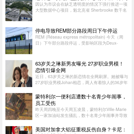
因认为市议会在缺乏透明度的情况下强行推进一项
大型数据中心项目，魁北克省 Sherbrooke 数千名
居民签署了一份反对请愿书。居民们对该项目的环
境影响和噪音问题表示担忧。他们要求开展环境评
估并举行公开辩论，同时对 ...
停电导致REM部分路段周日下午停运
REM (Réseau express métropolitain) 今天（周
日）下午部分路段停运，受影响区段为Deux-
Montagnes终点站至Bois-Franc站之间。
63岁关之琳新男友曝光 27岁职业男模！
恋情引爆全网
近日，63岁关之琳的新恋情在全网刷屏。她被曝与
27岁职业男模Johan相恋，两人有着惊人的36岁年
龄差。最有话题度的是，男方经纪人大方出面承
认，作为当事人的关之琳却始终保持沉默，既不承
蒙特利尔一便利店遭数十名青少年闹事，
认也不否认，这份淡定态度， ...
员工受伤
昨天周四晚至今天周五凌晨，蒙特利尔Ville-Marie
区一家加油站发生骚乱，数十名青少年闹事并导致
一名员工受伤。当晚也是La Ronde举办的“魁北克
国际烟花节”（International des feux Loto-
美国对加拿大铝征重税反伤自身？卡尼：
Québec）本季最后一场活动 ...