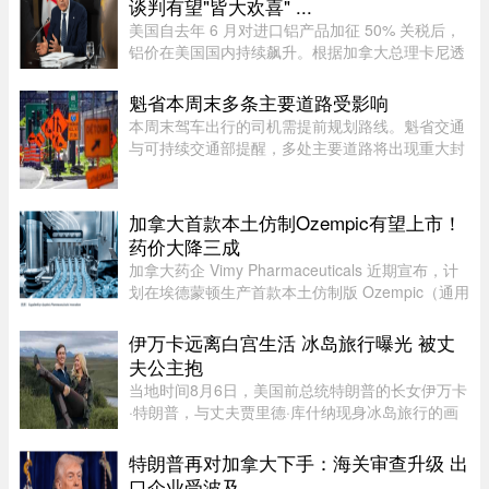
谈判有望"皆大欢喜" ...
美国自去年 6 月对进口铝产品加征 50% 关税后，
铝价在美国国内持续飙升。根据加拿大总理卡尼透
露，2025 年 6 月至 2026 年 6 月，美国铝生产者
物价指数上涨了 52%。卡尼在魁省一处 Rio Tinto
魁省本周末多条主要道路受影响
铝厂外对媒体表示："虽 ...
本周末驾车出行的司机需提前规划路线。魁省交通
与可持续交通部提醒，多处主要道路将出现重大封
闭或交通限制，其中包括Boucherville 20号高速
（Jean-Lesage）部分路段全封闭，预计将造成拥
堵。20号高速（Boucherville ...
加拿大首款本土仿制Ozempic有望上市！
药价大降三成
加拿大药企 Vimy Pharmaceuticals 近期宣布，计
划在埃德蒙顿生产首款本土仿制版 Ozempic（通用
名 semaglutide）。Ozempic 是近年来加拿大最畅
销的处方药之一，广泛用于糖尿病治疗和减重，原
伊万卡远离白宫生活 冰岛旅行曝光 被丈
厂药价高昂，令不少患者负 ...
夫公主抱
当地时间8月6日，美国前总统特朗普的长女伊万卡
·特朗普，与丈夫贾里德·库什纳现身冰岛旅行的画
面引发关注。照片中，两人在当地度假期间互动亲
密，伊万卡被贾里德来了一个“公主抱”，两个人就
特朗普再对加拿大下手：海关审查升级 出
宛若刚刚订婚一般。现 ...
口企业受波及