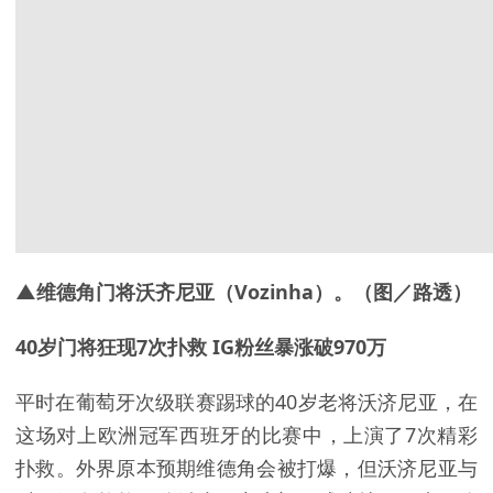
▲维德角门将沃齐尼亚（Vozinha）。（图／路透）
40岁门将狂现7次扑救 IG粉丝暴涨破970万
平时在葡萄牙次级联赛踢球的40岁老将沃济尼亚，在
这场对上欧洲冠军西班牙的比赛中，上演了7次精彩
扑救。外界原本预期维德角会被打爆，但沃济尼亚与