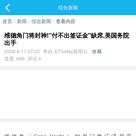
社区
综合新闻
最新发表
首页
⟩
新闻
⟩
综合新闻
⟩
查看内容
维德角门将封神!"付不出签证金"缺席,美国务院
出手
2026-6-17 07:22
来自: ETtoday新闻云
收藏
查看: 699
评论 0