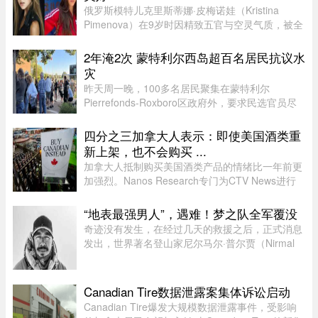
俄罗斯模特儿克里斯蒂娜·皮梅诺娃（Kristina
Pimenova）在9岁时因精致五官与空灵气质，被全
球媒体封为“世界最美女孩”，年纪轻轻便红遍国际
时尚圈。然而，爆红背后却伴随争议，她多次因拍
2年淹2次 蒙特利尔西岛超百名居民抗议水
摄风格被质疑将未成年孩童 ...
灾
昨天周一晚，100多名居民聚集在蒙特利尔
Pierrefonds-Roxboro区政府外，要求民选官员尽
快采取行动。这是自今年6月西岛数百户住宅遭洪
水侵袭以来，该区举行的首次市政委员会会议。居
四分之三加拿大人表示：即使美国酒类重
民表示，自己已经花费数万甚至数十 ...
新上架，也不会购买 ...
加拿大人抵制购买美国酒类产品的情绪比一年前更
加强烈。Nanos Research专门为CTV News进行
的一项最新民调显示，近四分之三（74%）的加拿
大人表示，即使美国酒类重新摆上货架，他们也不
“地表最强男人”，遇难！梦之队全军覆没
太可能购买。 ...
奇迹没有发生，在经过几天的救援之后，正式消息
发出，世界著名登山家尼尔马尔·普尔贾（Nirmal
Purja）率领的10人国际登山队在巴基斯坦布洛阿
特峰（Broad Peak）遭遇雪崩，队员全部遇难。8
月2日，巴基斯坦阿尔卑斯俱 ...
Canadian Tire数据泄露案集体诉讼启动
Canadian Tire爆发大规模数据泄露事件，受影响