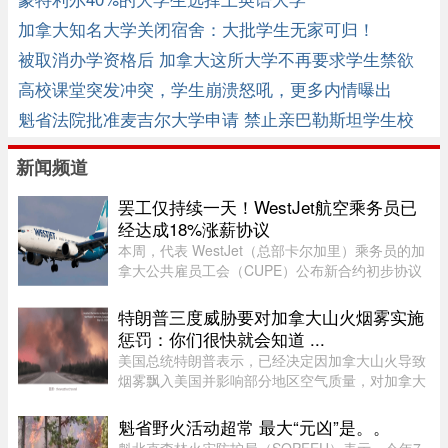
加拿大知名大学关闭宿舍：大批学生无家可归！
被取消办学资格后 加拿大这所大学不再要求学生禁欲
高校课堂突发冲突，学生崩溃怒吼，更多内情曝出
魁省法院批准麦吉尔大学申请 禁止亲巴勒斯坦学生校
内抗议
新闻频道
罢工仅持续一天！WestJet航空乘务员已
经达成18%涨薪协议
本周，代表 WestJet（总部卡尔加里）乘务员的加
拿大公共雇员工会（CUPE）公布新合约初步协议
内容：未来三年工资总涨幅超过 18%；新增"值勤
时段津贴"，地面工作也获补偿；休息时间增加；
特朗普三度威胁要对加拿大山火烟雾实施
餐食和制服津贴上调；其他一系 ...
惩罚：你们很快就会知道 ...
美国总统特朗普表示，已经决定因加拿大山火导致
烟雾飘入美国并影响部分地区空气质量，对加拿大
实施“惩罚”，“你们很快就会知道”。这已是三个星
期里，特朗普第三次就此事对加拿大发出威胁。周
魁省野火活动超常 最大“元凶”是。。
日晚间，特朗普在“空 ...
魁北克森林火灾防护局（SOPFEU）表示，今年7