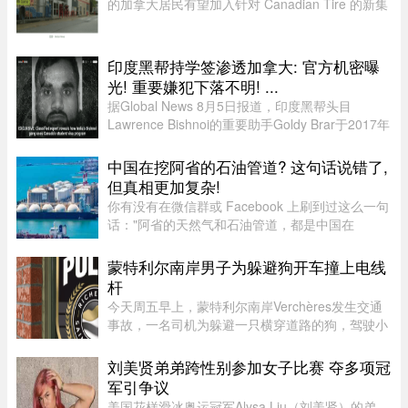
的加拿大居民有望加入针对 Canadian Tire 的新集
体诉讼。7 月 24 日，KND Complex Litigation 和
Hammerco Lawyers LLP 宣布，已代表受 2025 年
数据泄露影响的 Canadian ...
印度黑帮持学签渗透加拿大: 官方机密曝
光! 重要嫌犯下落不明! ...
据Global News 8月5日报道，印度黑帮头目
Lawrence Bishnoi的重要助手Goldy Brar于2017年
来到加拿大，表面上是前往BC省Kamloops的
Thompson Rivers University就读。但记录显示，
中国在挖阿省的石油管道? 这句话说错了,
目前“无法确认”他是否真的上过课。实 ...
但真相更加复杂!
你有没有在微信群或 Facebook 上刷到过这么一句
话："阿省的天然气和石油管道，都是中国在
挖。"这句话在华人圈传得挺广，配上几张工地照
片，看起来"有图有真相"。那它到底是不是真的？
蒙特利尔南岸男子为躲避狗开车撞上电线
答案很简单：不准确，甚至可以说 ...
杆
今天周五早上，蒙特利尔南岸Verchères发生交通
事故，一名司机为躲避一只横穿道路的狗，驾驶小
型货车撞上电线杆，导致132号公路双向封闭。事
故发生在上午7点左右，受影响路段位于Saint-
刘美贤弟弟跨性别参加女子比赛 夺多项冠
Alexandre街与Calixa-Lavallé ...
军引争议
美国花样滑冰奥运冠军Alysa Liu（刘美贤）的弟