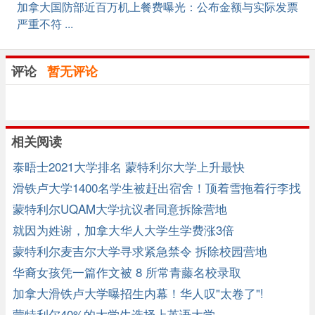
加拿大国防部近百万机上餐费曝光：公布金额与实际发票
严重不符 ...
评论
暂无评论
相关阅读
泰晤士2021大学排名 蒙特利尔大学上升最快
滑铁卢大学1400名学生被赶出宿舍！顶着雪拖着行李找
住处！
蒙特利尔UQAM大学抗议者同意拆除营地
就因为姓谢，加拿大华人大学生学费涨3倍
蒙特利尔麦吉尔大学寻求紧急禁令 拆除校园营地
华裔女孩凭一篇作文被 8 所常青藤名校录取
加拿大滑铁卢大学曝招生内幕！华人叹"太卷了"!
蒙特利尔40%的大学生选择上英语大学