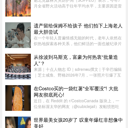
月全省野火活动高于往年平均水平，主要原因是雷
击频繁。在重点防火区域，7月共发生90起森林火
灾，烧毁约1675公顷森林。相比之下，近年7月平
均为66起火灾，受影响面积约111 ...
遗产留给保姆不给孩子 他们拍下上海老人
最大胆尝试
在一个年轻人普遍情感无能的时代，老年人依然在
炽热地探索各种关系，他们鲜活的一面也被纪录片
的镜头拍下来。但除了吸引各路网络判官的遗产分
配和情感纠纷片段，《前浪》系列在做的其实是激
从徐波到马斯克，富豪为何热衷“批量造
发大众重新审视每个人都将 ...
人”？
来源｜十点人物志 ID｜sdrenwu撰文 | 于辛巴编辑
｜芝士咸鱼、野格2026年7月，一张照片引爆了互
联网。上百名孩子挤在一间报告厅里，整齐排成数
列。两边站着照顾他们的阿姨，前方拉着一条横
在Costco买的一袋红薯"全军覆没"! 大批
幅。照片由多益网络官方微博 ...
网友彻底死心!
近日，在 Reddit 的 r/CostcoCanada 版块上，一
位坐标渥太华的网友（@cubiclejail）发帖愤怒吐
槽了自己在 Costco 购买的一袋红薯，迅速引发了
数百位加拿大网友的激烈共鸣与讨论。这原本只是
世界最美女孩20岁了 叹童年爆红非想像中
一句日常的抱怨，却意外演 ...
美好