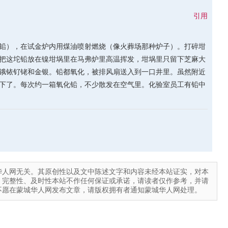
引用
铅），在试金炉内用煤油喷射燃烧（像火葬场那种炉子）。打碎坩
把这坨铅放在镍坩埚里在马弗炉里高温挥发，坩埚里只留下芝麻大
锇铱钌铑和金银。铅都氧化，被排风扇送入到一口井里。虽然附近
下了。每次约一箱氧化铅，不少散发在空气里。化验室员工有铅中
华人网无关。其原创性以及文中陈述文字和内容未经本站证实，对本
、完整性、及时性本站不作任何保证或承诺，请读者仅作参考，并请
不愿在蒙城华人网发布文章，请版权拥有者通知蒙城华人网处理。