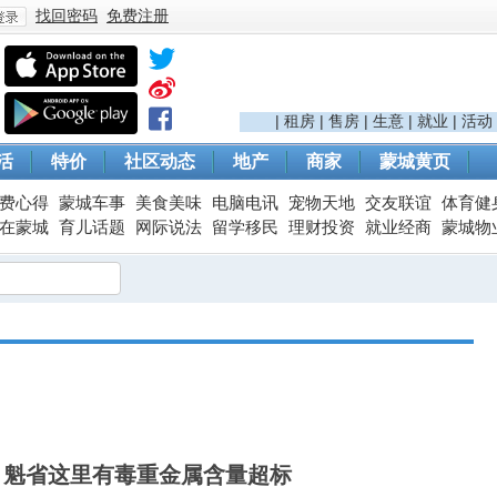
找回密码
免费注册
登
|
租房
|
售房
|
生意
|
就业
|
活动
活
特价
社区动态
地产
商家
蒙城黄页
费心得
蒙城车事
美食美味
电脑电讯
宠物天地
交友联谊
体育健
在蒙城
育儿话题
网际说法
留学移民
理财投资
就业经商
蒙城物
录
：魁省这里有毒重金属含量超标