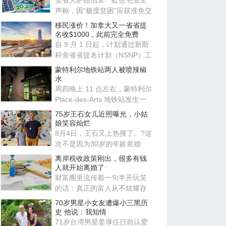
安省大萨德伯里一处住宅业主
声称，因“极度贫困”应获准免交
地税。安省评估复核委员会
移民涨价！加拿大又一省省提
名收$1000，此前完全免费
自 9 月 1 日起，计划通过新斯
科舍省省提名计划（NSNP）工
作类别申请移民的外国人需缴
蒙特利尔地铁站两人被喷辣椒
水
周四晚上 11 点左右，蒙特利尔
Place-des-Arts 地铁站发生一
起肢体冲突，事件升级导致
75岁王石女儿近照曝光，小姑
娘笑容灿烂
8月4日，王石又上热搜了。?这
次不是因为30岁的年龄差婚
姻，也不是因为田朴珺又说了
离岸税收政策刚出，很多有钱
什
人就开始离婚了
财富圈里流传着一句半开玩笑
的话：真正的富人从不炫耀存
款，他们炫耀的是律师、会计
70岁男星小女友遭爆小三黑历
师
史 他说：我知情
71岁台湾男星姜厚任日前认爱