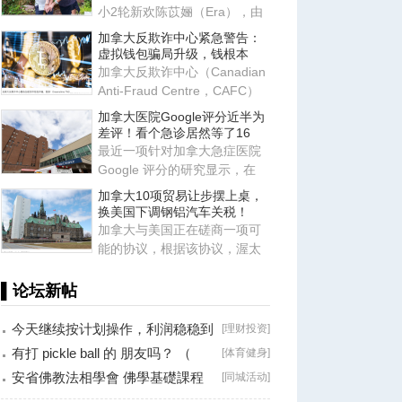
小2轮新欢陈苡㛤（Era），由
于她自称台大“3硕1博”、智商
加拿大反欺诈中心紧急警告：
虚拟钱包骗局升级，钱根本
加拿大反欺诈中心（Canadian
Anti-Fraud Centre，CAFC）
近日发布最新警告，提醒所有
加拿大医院Google评分近半为
使
差评！看个急诊居然等了16
最近一项针对加拿大急症医院
Google 评分的研究显示，在
2017-2022 年间，研究团队共
加拿大10项贸易让步摆上桌，
换美国下调钢铝汽车关税！
加拿大与美国正在磋商一项可
能的协议，根据该协议，渥太
华将同意满足特朗普政府提出
的
▌论坛新帖
今天继续按计划操作，利润稳稳到
[
理财投资
]
手！
有打 pickle ball 的 朋友吗？ （
[
体育健身
]
Brossard
安省佛教法相學會 佛學基礎課程
[
同城活动
]
（第二十八