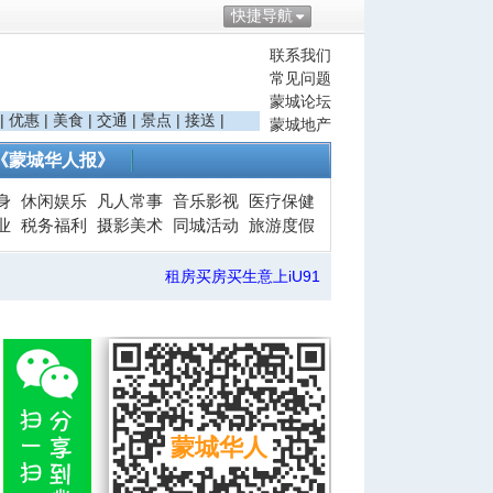
快捷导航
联系我们
常见问题
蒙城论坛
|
优惠
|
美食
|
交通
|
景点
|
接送
|
蒙城地产
《蒙城华人报》
身
休闲娱乐
凡人常事
音乐影视
医疗保健
业
税务福利
摄影美术
同城活动
旅游度假
租房买房买生意上iU91