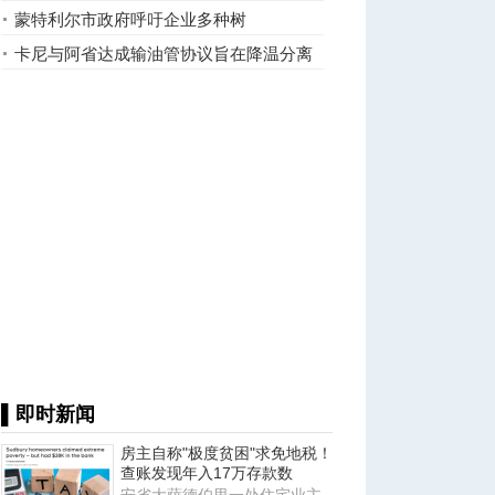
蒙特利尔市政府呼吁企业多种树
卡尼与阿省达成输油管协议旨在降温分离
主义？结果却适得其反 ...
▌即时新闻
房主自称"极度贫困"求免地税！
查账发现年入17万存款数