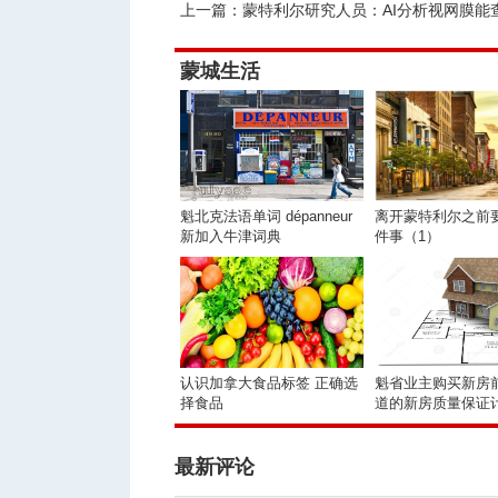
上一篇：
蒙特利尔研究人员：AI分析视网膜能查出近
蒙城生活
魁北克法语单词 dépanneur
离开蒙特利尔之前要
新加入牛津词典
件事（1）
认识加拿大食品标签 正确选
魁省业主购买新房
择食品
道的新房质量保证
最新评论