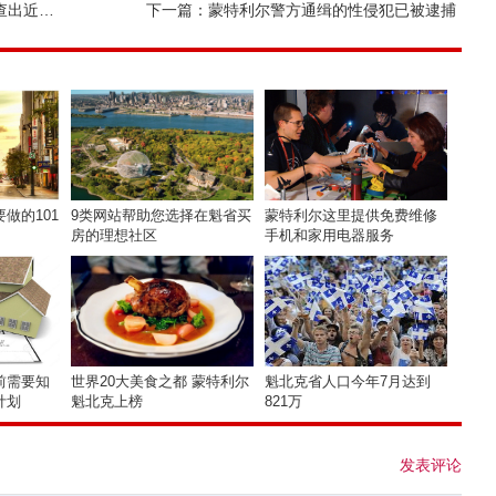
百种疾病
下一篇：
蒙特利尔警方通缉的性侵犯已被逮捕
做的101
9类网站帮助您选择在魁省买
蒙特利尔这里提供免费维修
房的理想社区
手机和家用电器服务
前需要知
世界20大美食之都 蒙特利尔
魁北克省人口今年7月达到
计划
魁北克上榜
821万
发表评论