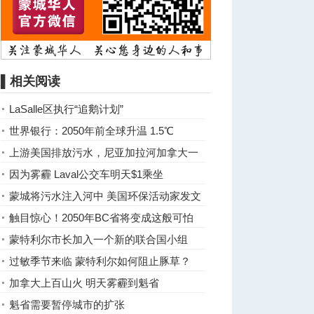
▌相关阅读
LaSalle区执行“追鹅计划”
世界银行：2050年前全球升温 1.5℃
上游美国排放污水，尼亚加拉河加拿大一
侧遭殃
因为雾霾 Laval公交车明天$1乘坐
蒙城将污水注入河中 美国环保活动家发文
批评
触目惊心！2050年BC省将变成这般可怕
蒙特利尔市长加入一个新的联合国小组
过敏季节来临 蒙特利尔如何阻止豚草？
加拿大上百山火 明天雾霾到魁省
魁省需要暂停城市的扩张