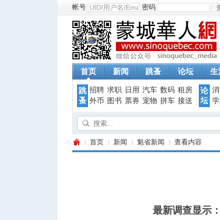
帐号
密码
首页
新闻
跳蚤
论坛
生
招聘
求职
日用
汽车
数码
租房
消
跳
论
蚤
坛
外币
图书
票券
宠物
拼车
接送
学
首页
新闻
魁省新闻
查看内容
蒙
›
›
›
›
最新调查显示