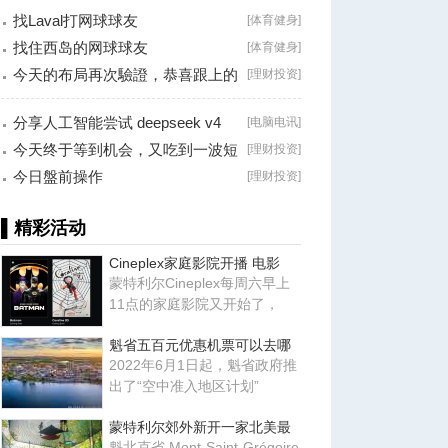
找Laval打网球球友
[
体育健身
]
找住西岛的网球球友
[
体育健身
]
今天的布局再次驗證，恭喜跟上的
[
理财投资
]
朋友！
分享人工智能尝试 deepseek v4
[
电脑电讯
]
falsh, 据说
今天终于等到机会，又吃到一波短
[
理财投资
]
线利润！
今日盤前操作
[
理财投资
]
▌精彩活动
Cineplex家庭影院开播 电影
蒙特利尔Cineplex每周六早上
11点的家庭影院又开始了，
魁省五百元优惠机票可以去哪
2022年6月1日起，魁省政府推
出了“空中准入地区计划”
蒙特利尔郊外新开一家北美最
魁北克省 Mont-Saint-Grégoire