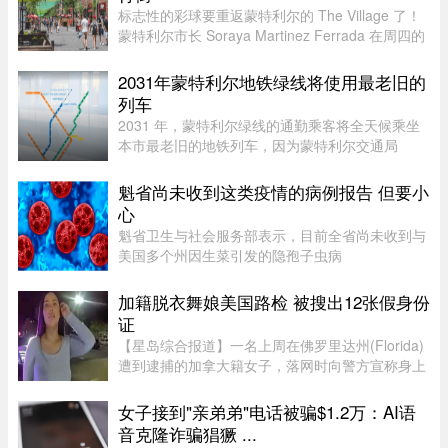
标志性的彩球要重返蒙特利尔的 The Village 了！
蒙特利尔市长 Soraya Martinez Ferrada 在周四的
新闻发布会上表示，悬挂在 Sainte-Catherine
Street East 上空的这些色彩斑斓的小球早已成为该
2031年蒙特利尔地铁绿线将使用最老旧的
街区乃至这座城市的象征 ...
列车
2031 年，蒙特利尔绿线的通勤乘客将全天候乘坐
本市最老旧的地铁列车，因为蒙特利尔交通局
（STM）准备在该网络的两条线路之间对调列车。
六年后，当蓝线延长线通车时，STM 将把现代化
魁省尚未收到这类疫情的病例报告 但要小
的 Azur 列车从绿线调往蓝线。作为 ...
心
魁省卫生与社会服务部表示，目前全省尚未收到与
美国多个州因生菜引发的隐孢子虫病
（Cyclosporiasis，环孢子虫病）疫情相关的病例
报告。这种由寄生虫引起的感染主要通过受污染的
加籍脱衣舞娘美国路检 被搜出12张假身份
食物或水传播，会导致水样腹泻、胃痉挛 ...
证
【星岛综合报道】一名上周在佛罗里达州(Florida)
遭到逮捕的加拿大籍女子，落网时向警方宣称身上
没有携带任何身份证件，此话虽然不假，但她隐瞒
了更惊人的内幕，据称警方其后在她后车箱里发现
女子接到"亲弟弟"电话被骗$1.2万：AI语
的12张假身份证。据《国 ...
音克隆诈骗猖獗 ...