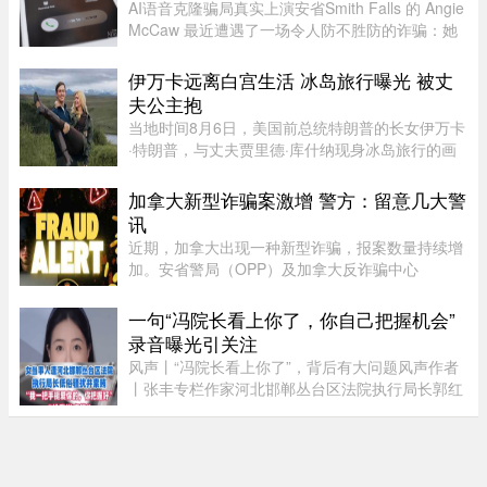
AI语音克隆骗局真实上演安省Smith Falls 的 Angie
McCaw 最近遭遇了一场令人防不胜防的诈骗：她
接到一通自称为弟弟 Mike 的电话，对方不仅准确
叫出了她弟弟的名字，连声音都几乎一模一
伊万卡远离白宫生活 冰岛旅行曝光 被丈
样。"电话那头听起来真的就是我 ...
夫公主抱
当地时间8月6日，美国前总统特朗普的长女伊万卡
·特朗普，与丈夫贾里德·库什纳现身冰岛旅行的画
面引发关注。照片中，两人在当地度假期间互动亲
密，伊万卡被贾里德来了一个“公主抱”，两个人就
加拿大新型诈骗案激增 警方：留意几大警
宛若刚刚订婚一般。现 ...
讯
近期，加拿大出现一种新型诈骗，报案数量持续增
加。安省警局（OPP）及加拿大反诈骗中心
（Canadian Anti-Fraud Centre）等多个执法及政
府机构，已针对这类手法日益复杂的骗局发出警
一句“冯院长看上你了，你自己把握机会”
告。加拿大四大电信公司——罗渣士 ...
录音曝光引关注
风声丨“冯院长看上你了”，背后有大问题风声作者
丨张丰专栏作家河北邯郸丛台区法院执行局长郭红
波给执行案件当事人武女士打电话，声称“我缺
钱，给我送点钱”，“你长得漂亮……冯院长看上你
了，我可以从中促成，你 ...