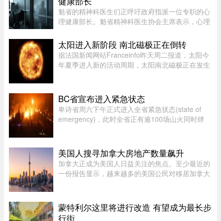
健康部长
魁省的精神科医生们正呼吁政府指派一位专职的心
理健康部长。魁省精神科医生协会主席表示，心理
健康部长有助于统筹协调政府各部门的行动，并确
保心理健康问题在选举周期之后依然能被列为优先
太阳进入新阶段 南北磁极正在倒转
事项。在蒙特利尔无家可归 ...
据法国新闻网站Franceinfo昨天周二报道，太阳今
年夏季进入新的活动周期，太阳南北磁极正在发生
倒转。这一现象大约每11年出现一次。在太阳活动
达到峰值时，太阳两极会交换位置：北磁极转变为
南磁极，南磁极则转变为北 ...
BC省宣布进入紧急状态
卑诗省周六下午正式进入全省紧急状态(state of
emergency)，此时全省正有逾100场山火同时肆
虐，数以万计居民被迫离开家园，另有更多人接获
撤离警报。卑诗省省长尹大卫（David Eby）周六
（8日）下午在温哥华市中心发 ...
美国人搜寻加拿大房地产数量飙升
加拿大正成为美国人日益关注的焦点。至少最近的
一份报告显示，越来越多的美国公民对移居加拿大
表现出浓厚的兴趣。王室地产公司（Royal
LePage）今年发布了一项基于美国用户对其网站
访问量的研究，发现美国用户对加拿 ...
蒙特利尔这里将进行改造 有望成为最长步
行街