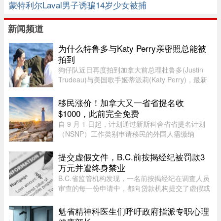
蒙特利尔Laval男子诱骗14岁少女被捕
新闻频道
为什么特鲁多与Katy Perry亲密照总能被
拍到
狗仔队近日再度拍到加拿大前总理杜鲁多(Justin
Trudeau)与美国歌手姬蒂派莉(Katy Perry)，最新
流出的一组照片显示，两人在法国南部海滩亲密互
动和拥吻，举止形影不离，再度成为娱乐媒体焦
移民涨价！加拿大又一省省提名收
点，也成功吸引美国参议员的 ...
$1000，此前完全免费
自 9 月 1 日起，计划通过新斯科舍省省提名计划
（NSNP）工作类别申请移民的外国人需缴纳
$1,000 申请费。省政府还将对其创业类别收取
$2,000 的申请费，同样从 9 月 1 日起实施。新斯
提交虚假文件，B.C.前按揭经纪被罚款3
科舍省政府于 2026 年 8 月 6 日 ...
万元并遭终身禁业
B.C.省监管机构发现，一名前按揭经纪在调查人员
审查的每一份申请中，都向贷款机构提交了虚假或
具有误导性的信息，因此被终身禁止重返该行业。
魁省精神科医生们呼吁政府指派专职心理