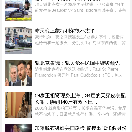
把出生公民权变成了一个 ...
昨天魁北克省一名29岁男子被捕，他涉嫌参与4年
前发生在Beauce地区Saint-Isidore的谋杀案，受害
者Nicolas Audet于2022年被杀。魁北克省警
（SQ）清晨在Saint-Bernard的住所内逮捕了嫌疑
人étienne Gourde。Gourde将在 ...
昨天晚上蒙特利尔很不太平
蒙特利尔一夜之间接连发生3起暴力事件，包括两
起枪击和一起纵火，分别发生在岛屿东西两侧。警
方目前尚未确认案件彼此有关，也没有造成人员受
伤。昨天周五晚上11时左右，Saint-Michel区12号
大道发生枪击。一名嫌疑人 ...
魁北克省选：魁人党在民调中继续领先
随着魁北克省选竞选活动临近，Paul St-Pierre
Plamondon 领导的 Parti Québécois（PQ，魁人
党）继续在选民支持率中保持领先。
59岁王祖贤现身上海，34度的天穿皮衣配
长裙，胖到140斤有双下巴 ...
2005年就息影的王祖贤，长期在温哥华生活。她早
就不拍戏了，日常就是修行礼佛、养小狗，还经营
了一家艾灸馆。每次回国基本都是参加艾灸相关的
活动。8月5日，网友在上海机场偶遇王祖贤。34度
加籍脱衣舞娘美国路检 被搜出12张假身份
的天气穿着皮衣外套配长裙 ...