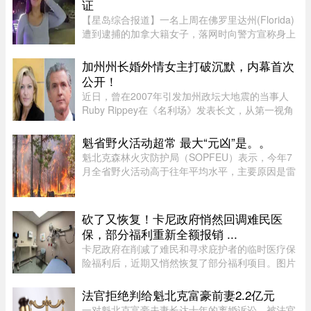
证
【星岛综合报道】一名上周在佛罗里达州(Florida)
遭到逮捕的加拿大籍女子，落网时向警方宣称身上
没有携带任何身份证件，此话虽然不假，但她隐瞒
了更惊人的内幕，据称警方其后在她后车箱里发现
加州州长婚外情女主打破沉默，内幕首次
的12张假身份证。据《国 ...
公开！
近日，曾在2007年引发加州政坛大地震的当事人
Ruby Rippey在《名利场》发表长文，从第一视角
详细还原了她与时任旧金山市长、现任加州州长
Gavin Newsom的一段婚外情。这段尘封多年的往
魁省野火活动超常 最大“元凶”是。。
事再次被推向风口浪尖。Gavin New ...
魁北克森林火灾防护局（SOPFEU）表示，今年7
月全省野火活动高于往年平均水平，主要原因是雷
击频繁。在重点防火区域，7月共发生90起森林火
灾，烧毁约1675公顷森林。相比之下，近年7月平
均为66起火灾，受影响面积约111 ...
砍了又恢复！卡尼政府悄然回调难民医
保，部分福利重新全额报销 ...
卡尼政府在削减了难民和寻求庇护者的临时医疗保
险福利后，近期又悄然恢复了部分福利项目。图片
来源：51.CA 资料图片今年早些时候，渥太华按照
预算承诺削减资金，调整了为已安置的难民和等待
法官拒绝判给魁北克富豪前妻2.2亿元
获得省或地区医保的庇护申 ...
一对魁北克富豪夫妻长达十年的离婚诉讼，被法官