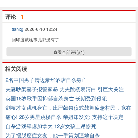
评论
1
tianxg
2026-6-10 12:24
回印度就啥事儿都没有了
查看全部评论(
1
)
相关阅读
2名中国男子清迈豪华酒店自杀身亡
夫妻吵架妻子报警家暴 丈夫跳楼表清白 引巨大关注
英国16岁歌手因抑郁自杀身亡 长期受到侵犯
剑桥才女跳机身亡，庄严献祭仪式鼓舞疲惫村民，竟在
丛林找到遗体 ...
痛心! 28岁男星跳楼自杀 亲姐却发文: 支持这个决定
自杀游戏肆虐加拿大 12岁女孩上吊惨死
为了摆脱癌症女友，他一手策划逼她自杀