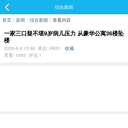
社区
综合新闻
最新发表
首页
⟩
新闻
⟩
综合新闻
⟩
查看内容
一家三口疑不堪9岁病儿压力 从豪华公寓36楼坠
楼
2026-6-9 15:46
来自: HK01
收藏
查看: 1695
评论 1