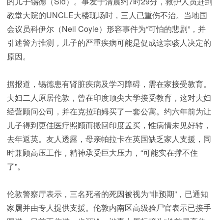
的儿子锡德（Sid）。事发于清晨约7时29分，救护人员赶到
教堂大院的UNCLE大楼现场时，三人已重伤不治。当地国
会议员科伊尔（Neil Coyle）形容事件为“可怕的悲剧”，并
引述警方推测，儿子的严重疾病可能是促成这宗骇人决定的
原因。
据报道，锡德患有肾脏疾病及学习障碍，需在家接受教育。
夫妇二人原居伦敦，曾在印度顶尖大学接受教育，这对夫妇
经营顾问公司，并在克拉珀姆买了一套公寓。约六年前为让
儿子得到更佳医疗照顾而搬回印度孟买，惟病情未见好转，
去年返英。友人透露，母亲帕拉卡在英国缺乏家人支援，同
时兼顾高压工作，精神承受巨大压力，“可能实在撑不住
了”。
伦敦警察厅表示，三名死者的死因被视为“非预期”，已通知
家属并由专人提供支援。伦敦内南区高级验尸官表示已接手