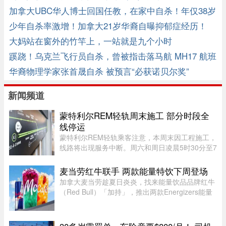
加拿大UBC华人博士回国任教，在家中自杀！年仅38岁
少年自杀率激增！加拿大21岁华裔自曝抑郁症经历！
大妈站在窗外的竹竿上，一站就是九个小时
蹊跷！乌克兰飞行员自杀，曾被指击落马航 MH17 航班
华裔物理学家张首晟自杀 被预言“必获诺贝尔奖”
新闻频道
蒙特利尔REM轻轨周末施工 部分时段全
线停运
蒙特利尔REM轻轨乘客注意，本周末因工程施工，
线路将出现服务中断。周六和周日凌晨5时30分至7
时30分，REM全线暂停服务；其中Anse-à-l’Orme
至Bois-Franc路段停运时间将持续至上午10时。
麦当劳红牛联手 两款能量特饮下周登场
REM将安排接驳巴士连接受影响 ...
加拿大麦当劳趁夏日炎炎，找来能量饮品品牌红牛
（Red Bull）「加持」，推出两款Energizers能量
特饮——红牛Dragonberry Energizer及红牛
Tropicberry Energizer。Dragonberry Energizer以
红牛能量饮品配搭蓝树莓（blu ...