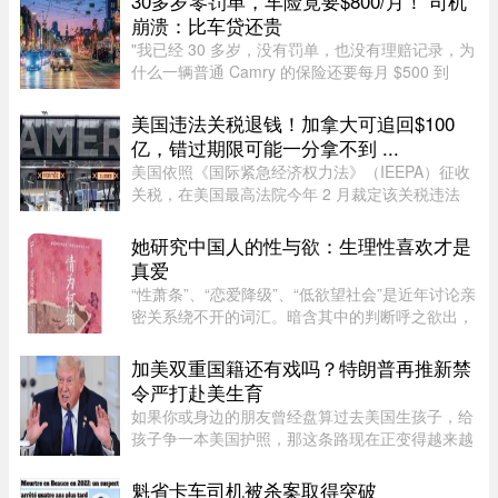
30多岁零罚单，车险竟要$800/月！ 司机
崩溃：比车贷还贵
"我已经 30 多岁，没有罚单，也没有理赔记录，为
什么一辆普通 Camry 的保险还要每月 $500 到
$800？"一名多伦多网友近日在 Reddit 发帖称，自
己找过保险经纪、直接联系过保险公司，也使用了
美国违法关税退钱！加拿大可追回$100
多个比价网站，得到的报价 ...
亿，错过期限可能一分拿不到 ...
美国依照《国际紧急经济权力法》（IEEPA）征收
关税，在美国最高法院今年 2 月裁定该关税违法
前，已获得超过 1600 亿元的总收入。近期全球多
种关税（包括 Section 122、301 和 338 条款）纷
她研究中国人的性与欲：生理性喜欢才是
纷出台，令退款进展变得容 ...
真爱
“性萧条”、“恋爱降级”、“低欲望社会”是近年讨论亲
密关系绕不开的词汇。暗含其中的判断呼之欲出，
当下的年轻人，正在对亲密关系失去兴趣。香港大
学教授吴存存，却对这一普遍的直觉保持怀疑。她
加美双重国籍还有戏吗？特朗普再推新禁
认为，欲望绝不会 ...
令严打赴美生育
如果你或身边的朋友曾经盘算过去美国生孩子，给
孩子争一本美国护照，那这条路现在正变得越来越
难走。图源：globalnews特朗普在白宫椭圆形办公
室签署新行政令，再一次向"生育旅游"开刀。"他们
魁省卡车司机被杀案取得突破