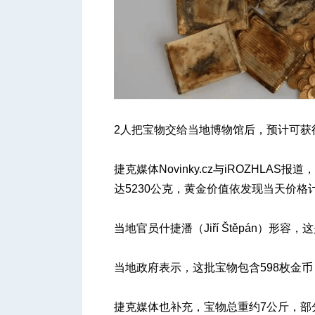
人
2人把宝物交给当地博物馆后，预计可获得
捷克媒体Novinky.cz与iROZHL
达5230公克，黄金价值依发现当天价格计
网
当地官员什捷潘（Jiří Štěpán）
当地政府表示，这批宝物包含598枚金
捷克媒体也补充，宝物总重约7公斤，部