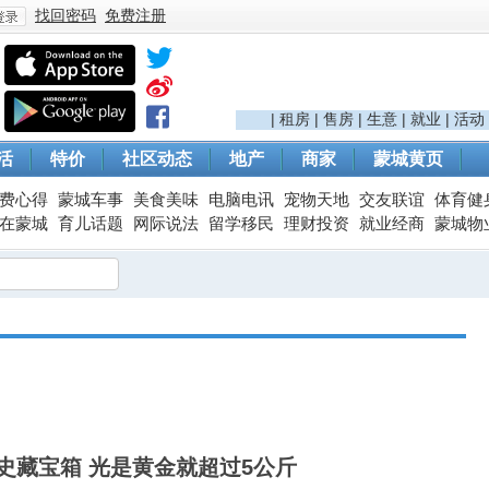
找回密码
免费注册
登
|
租房
|
售房
|
生意
|
就业
|
活动
活
特价
社区动态
地产
商家
蒙城黄页
费心得
蒙城车事
美食美味
电脑电讯
宠物天地
交友联谊
体育健
在蒙城
育儿话题
网际说法
留学移民
理财投资
就业经商
蒙城物
录
史藏宝箱 光是黄金就超过5公斤