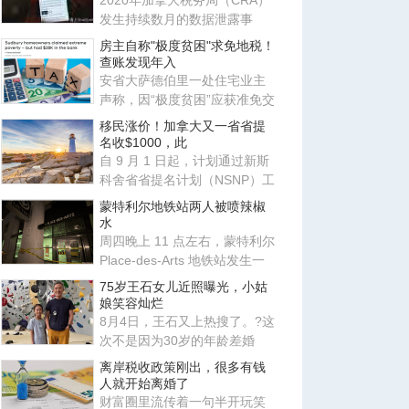
2020年加拿大税务局（CRA）
发生持续数月的数据泄露事
件，导致数千名加拿大人的私
房主自称"极度贫困"求免地税！
人信
查账发现年入
安省大萨德伯里一处住宅业主
声称，因“极度贫困”应获准免交
地税。安省评估复核委员会
移民涨价！加拿大又一省省提
名收$1000，此
自 9 月 1 日起，计划通过新斯
科舍省省提名计划（NSNP）工
作类别申请移民的外国人需缴
蒙特利尔地铁站两人被喷辣椒
水
周四晚上 11 点左右，蒙特利尔
Place-des-Arts 地铁站发生一
起肢体冲突，事件升级导致
75岁王石女儿近照曝光，小姑
娘笑容灿烂
8月4日，王石又上热搜了。?这
次不是因为30岁的年龄差婚
姻，也不是因为田朴珺又说了
离岸税收政策刚出，很多有钱
什
人就开始离婚了
财富圈里流传着一句半开玩笑