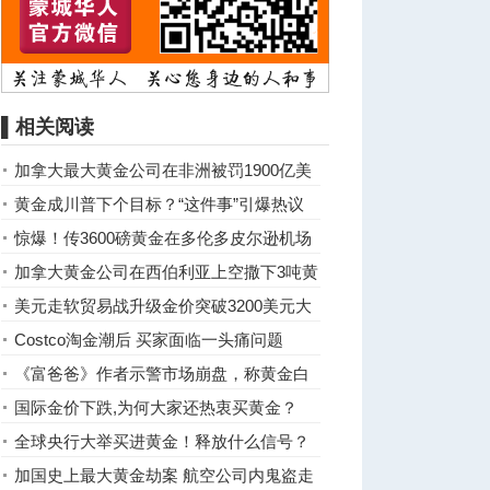
▌相关阅读
加拿大最大黄金公司在非洲被罚1900亿美
元
黄金成川普下个目标？“这件事”引爆热议
惊爆！传3600磅黄金在多伦多皮尔逊机场
被劫走
加拿大黄金公司在西伯利亚上空撒下3吨黄
金
美元走软贸易战升级金价突破3200美元大
关
Costco淘金潮后 买家面临一头痛问题
《富爸爸》作者示警市场崩盘，称黄金白
银将大涨
国际金价下跌,为何大家还热衷买黄金？
全球央行大举买进黄金！释放什么信号？
加国史上最大黄金劫案 航空公司内鬼盗走