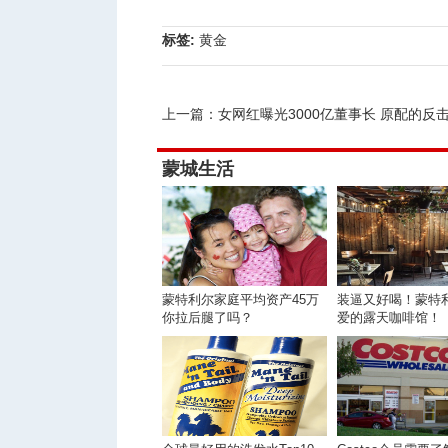
标签:
黄金
上一篇：
女网红曝光3000亿董事长 原配的反
蒙城生活
蒙特利尔家庭平均资产45万
装逼又好喝！蒙特
你拉后腿了吗？
爱的露天咖啡馆！