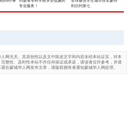
了解的6件事
到魁省专科学校享受低廉的
全球最佳学生城市排名蒙特
专业服务！
利尔列第七
华人网无关。其原创性以及文中陈述文字和内容未经本站证实，对本
、完整性、及时性本站不作任何保证或承诺，请读者仅作参考，并请
不愿在蒙城华人网发布文章，请版权拥有者通知蒙城华人网处理。