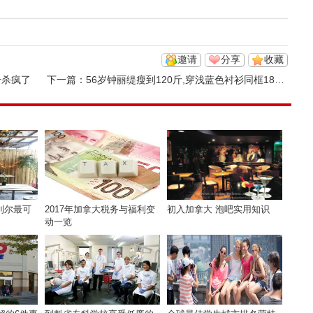
邀请
分享
收藏
击杀疯了
下一篇：
56岁钟丽缇瘦到120斤,穿浅蓝色衬衫同框18岁女儿像姐妹
利尔最可
2017年加拿大税务与福利变
初入加拿大 泡吧实用知识
动一览