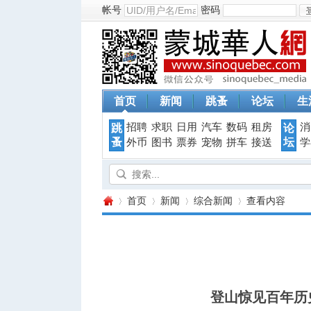
帐号
密码
首页
新闻
跳蚤
论坛
生
招聘
求职
日用
汽车
数码
租房
消
跳
论
蚤
坛
外币
图书
票券
宠物
拼车
接送
学
首页
新闻
综合新闻
查看内容
蒙
›
›
›
›
登山惊见百年历