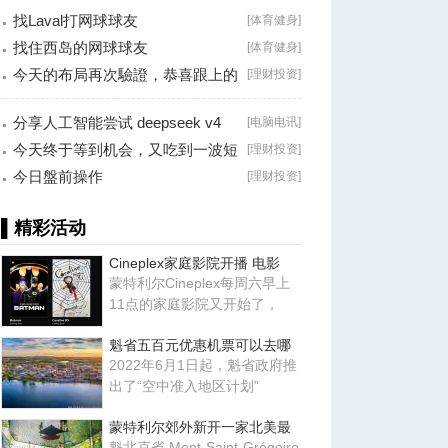
找Laval打网球球友
[
体育健身
]
找住西岛的网球球友
[
体育健身
]
今天的布局再次驗證，恭喜跟上的
[
理财投资
]
朋友！
分享人工智能尝试 deepseek v4
[
电脑电讯
]
falsh, 据说
今天终于等到机会，又吃到一波短
[
理财投资
]
线利润！
今日盤前操作
[
理财投资
]
▌精彩活动
Cineplex家庭影院开播 电影
蒙特利尔Cineplex每周六早上
11点的家庭影院又开始了，
魁省五百元优惠机票可以去哪
2022年6月1日起，魁省政府推
出了“空中准入地区计划”
蒙特利尔郊外新开一家北美最
魁北克省 Mont-Saint-Grégoire