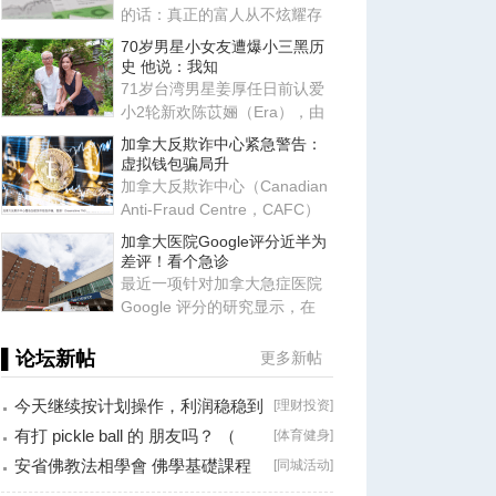
的话：真正的富人从不炫耀存
款，他们炫耀的是律师、会计
70岁男星小女友遭爆小三黑历
师
史 他说：我知
71岁台湾男星姜厚任日前认爱
小2轮新欢陈苡㛤（Era），由
于她自称台大“3硕1博”、智商
加拿大反欺诈中心紧急警告：
虚拟钱包骗局升
加拿大反欺诈中心（Canadian
Anti-Fraud Centre，CAFC）
近日发布最新警告，提醒所有
加拿大医院Google评分近半为
使
差评！看个急诊
最近一项针对加拿大急症医院
Google 评分的研究显示，在
2017-2022 年间，研究团队共
▌论坛新帖
更多新帖
今天继续按计划操作，利润稳稳到
[
理财投资
]
手！
有打 pickle ball 的 朋友吗？ （
[
体育健身
]
Brossard
安省佛教法相學會 佛學基礎課程
[
同城活动
]
（第二十八