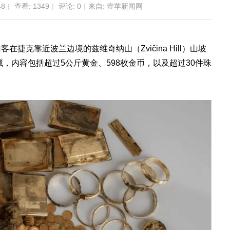
48
|
查看:
1349
|
评论: 0
|
来自: 壹苹新闻网
山客在捷克靠近波兰边境的兹维奇纳山（Zvičina Hill）山坡
藏，内容包括超过5公斤黄金、598枚金币，以及超过30件珠