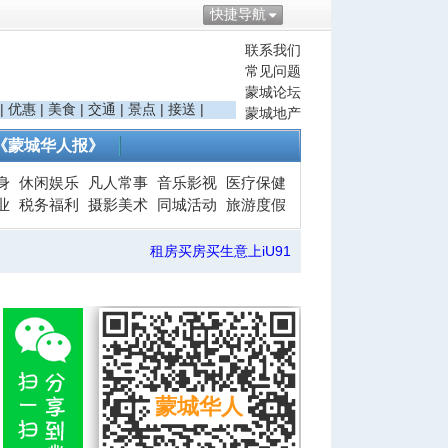
快捷导航
联系我们
常见问题
蒙城论坛
|
优惠
|
美食
|
交通
|
景点
|
接送
|
蒙城地产
《蒙城华人报》
身
休闲娱乐
凡人常事
音乐影视
医疗保健
业
税务福利
摄影美术
同城活动
旅游度假
租房买房买生意上iU91