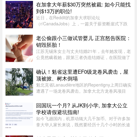
侧）、胫后动脉（小腿后侧 ...
在加拿大年薪$30万突然被裁: 如今只能找
到$13万的职位!
近日，在Reddit的加拿大求职论坛
（r/CanadaJobs）上，一篇关于薪资断崖式下跌
的帖子引发了广泛关注和热烈讨论。发帖人
（OP）表示，自己刚被裁员，此前的年薪高达30
老公偷跟小三做试管婴儿 正宫怒告医院：
万加元，但如今重返求职市场时却无奈地发现，同
销毁胚胎！
类岗 ...
江苏无锡朱女士与丈夫结婚21年，去年她发现，老
公竟然瞒着她，跟第三者伪造结婚证，在医院做了
试管婴儿，成功培育出可移植的受精卵胚胎。女子
事后对医院、丈夫及第三者提告，要求处置涉案胚
确认！魁省这里遭EF0级龙卷风袭击，屋
胎，案件已在日前开庭审理 ...
顶被掀、树木倒塌
魁北克省Lanaudière地区的Repentigny上周日确实
遭遇了一场龙卷风袭击。加拿大北方龙卷风项目
（Northern Tornadoes Project，NTP）调查确
认，当天形成的是一场EF0级龙卷风。报告指出，
回国玩一个月? 从JK到小学, 加拿大公立
这场龙卷风是在一个弱超级单体 ...
学校请假避坑指南!
如今飞趟国内，机票动辄大几千加币。对于许多加
拿大华人家长来说，既然要经历十几个小时的长途
飞行倒时差，只回去一两周绝对是“血亏”。因此，
趁着孩子还小，请假回国待上一个月，让孩子好好