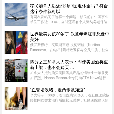
动，形容感觉像打雷或重型车 ...
移民加拿大后还能领中国退休金吗？符合
这个条件就可以
有网友发帖问了这样一个问题：移民前在中国事业
单位工作近 19 年，当时还没有个人缴纳养老保险
的规定，从未自己掏过钱——这种情况，还有没有
资格领国内退休金？这个问题戳到了很多中年移民
世界最美女孩20岁了 叹童年爆红非想像中
的痛处。在加拿大生活久了 ...
美好
俄罗斯模特儿克里斯蒂娜·皮梅诺娃（Kristina
Pimenova）在9岁时因精致五官与空灵气质，被全
球媒体封为“世界最美女孩”，年纪轻轻便红遍国际
时尚圈。然而，爆红背后却伴随争议，她多次因拍
四分之三加拿大人表示：即使美国酒类重
摄风格被质疑将未成年孩童 ...
新上架，也不会购买 ...
加拿大人抵制购买美国酒类产品的情绪比一年前更
加强烈。Nanos Research专门为CTV News进行
的一项最新民调显示，近四分之三（74%）的加拿
大人表示，即使美国酒类重新摆上货架，他们也不
“血管堵没堵，走两步就知道”
太可能购买。 ...
李大爷今年66岁，右侧腿痛20多天，在社区医院按
腰椎间盘突出治疗后症状无缓解，社区医院建议到
三甲医院血管外科进一步检查。门诊查体发现李大
爷的双侧股动脉搏动良好，但右侧腘动脉（大腿后