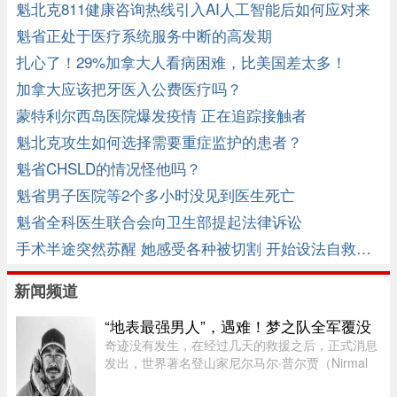
魁北克811健康咨询热线引入AI人工智能后如何应对来
电？
魁省正处于医疗系统服务中断的高发期
扎心了！29%加拿大人看病困难，比美国差太多！
加拿大应该把牙医入公费医疗吗？
蒙特利尔西岛医院爆发疫情 正在追踪接触者
魁北克攻生如何选择需要重症监护的患者？
魁省CHSLD的情况怪他吗？
魁省男子医院等2个多小时没见到医生死亡
魁省全科医生联合会向卫生部提起法律诉讼
手术半途突然苏醒 她感受各种被切割 开始设法自救…
新闻频道
“地表最强男人”，遇难！梦之队全军覆没
奇迹没有发生，在经过几天的救援之后，正式消息
发出，世界著名登山家尼尔马尔·普尔贾（Nirmal
Purja）率领的10人国际登山队在巴基斯坦布洛阿