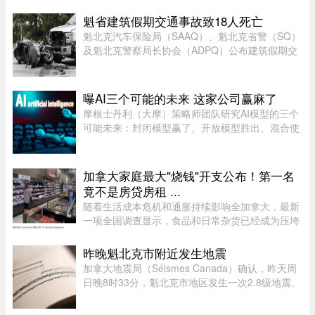
特峰（Broad Peak）遭遇雪崩，队员全部遇难。8
月2日，巴基斯坦阿尔卑斯俱 ...
魁省建筑假期交通事故致18人死亡
魁北克汽车保险局（SAAQ）、魁北克省警（SQ）
及魁北克警察局长协会（ADPQ）公布建筑假期交
通安全报告：假期期间，全省共发生15宗致命交通
事故，造成18人死亡。与去年同期38人死亡相比，
今年死亡人数明显下降。统计显 ...
曝AI三个可能的未来 这家公司赢麻了
摩根士丹利（大摩）策略师团队研究AI模型的三个
可能未来：封闭模型赢了、开放模型胜出、混合使
用。而有一家公司，不管未来是这三种情境的哪一
种，都不会输，就是辉达（Nvidia）。大摩本周发
布的分析研究，指出AI市场 ...
加拿大家庭最大"烧钱"开支公布！第一名
竟不是房贷房租 ...
随着生活成本危机和通胀持续影响全加拿大，最新
一项全国调查显示，食品和日常杂货已经成为压垮
加拿大家庭财务的最大支出。由市场研究机构
Narrative Research发布的调查发现，76%的加拿
昨晚魁北克市附近发生地震
大人表示，食品和杂货开支对家 ...
加拿大地震局（Séismes Canada）确认，昨天周
日晚8时33分，魁北克市地区发生一次2.8级地震。
震中位于魁北克市以西南偏西约12公里处，震源深
度22.7公里。不少网友在社交媒体表示感受到震