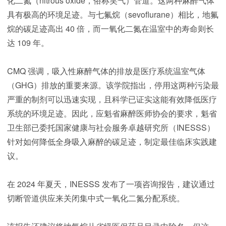
化二氮（nitrous oxide，俗称笑气）管道。这两种麻醉气体
具有极高的环境足迹。与七氟烷（sevoflurane）相比，地氟
烷的碳足迹高出 40 倍，而一氧化二氮在温室中的寿命则长
达 109 年。
CMQ 强调，吸入性麻醉气体的排放是医疗系统温室气体
（GHG）排放的重要来源。该学院指出，停用这两种污染最
严重的制剂可以迅速实现，且科学已证实这能有效降低医疗
系统的环境足迹。因此，应魁省麻醉医师协会的要求，魁省
卫生部已委托国家健康与社会服务卓越研究所（INESSS）
针对如何降低全身吸入麻醉的碳足迹，制定最佳临床实践建
议。
在 2024 年夏天，INESSS 发布了一项咨询报告，建议通过
切断管道供应来关闭集中式一氧化二氮分配系统。