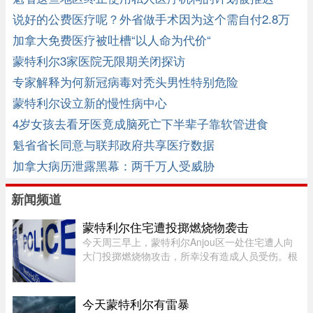
说好的公费医疗呢？外省做手术因为这个需自付2.8万
加拿大免费医疗被吐槽“以人命为代价“
蒙特利尔3家医院无限期关闭探访
专家解释为何新冠病毒对秃头男性特别危险
蒙特利尔设立新的慢性病中心
4岁女孩去看牙医竟成脑死亡下半辈子靠软管进食
魁省省长同意与联邦政府共享医疗数据
加拿大病历泄露黑幕：两千万人受威胁
新闻频道
蒙特利尔住宅遭投掷燃烧物袭击
今天周三早上，蒙特利尔Anjou区一处住宅遭人向
大门投掷燃烧物攻击，所幸没有造成人员受伤。根
据蒙特利尔警方（SPVM）初步消息，事件发生在
早上7点左右。一名男子疑似来到位于place de
Bellefontaine、靠近avenue de ...
今天蒙特利尔有雷暴