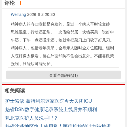
评论
1
Weiliang
2026-6-2 20:30
精神病人的有些症状是突发的。见过一个病人平时较文静，
思维混乱，行动还正常。一次借给邻居一块钱买菜，说好中
午还，下午一点还没来还，她就拿把菜刀上门砍了好几刀。
精神病人，包括老年痴呆，全靠亲人随时全方位照顾。强制
入院好像太极端，留在外面却防不住会出意外。不能靠政策
强制，只能尽可能防护。
查看全部评论(
1
)
相关阅读
护士紧缺 蒙特利尔这家医院今天关闭ICU
魁省DSN数字健康记录系统上线后并不顺利
魁北克医护人员洗手吗？
魁省这些地区终止使用私人医疗机构的计划被推迟