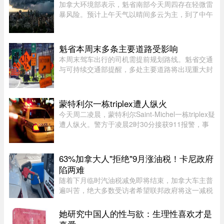
加拿大环境部表示，魁省南部今天周四存在轻微雷
暴风险。预计上午天气以晴间多云为主，到了中午
至下午初，蒙特利尔可能出现阵雨，并伴有局部雷
暴。随后，雷暴云团预计将向Estrie方向移动，
Mauricie地区下午也有可能受 ...
魁省本周末多条主要道路受影响
本周末驾车出行的司机需提前规划路线。魁省交通
与可持续交通部提醒，多处主要道路将出现重大封
闭或交通限制，其中包括Boucherville 20号高速
（Jean-Lesage）部分路段全封闭，预计将造成拥
堵。20号高速（Boucherville ...
蒙特利尔一栋triplex遭人纵火
今天周二凌晨，蒙特利尔Saint-Michel一栋triplex疑
遭人纵火。警方于凌晨2时30分接获911报警，事
发地点位于10e Avenue与Legendre街交界处。消
防员赶到时，火势已自行熄灭。警方表示，现场发
现了助燃物，初步调查显示 ...
63%加拿大人"拒绝"9月涨油税！卡尼政府
陷两难
随着下月临时汽油税减免即将结束，加拿大车主普
遍叫苦，绝大多数受访者希望联邦政府将这一减税
政策永久化。由加拿大纳税人联盟委托 Leger 民调
公司进行的最新调查显示，63% 的加拿大人希望总
她研究中国人的性与欲：生理性喜欢才是
理卡尼（Mark Carney）将 ...