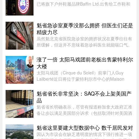
已将旗下户外鞋履品牌Baffin Ltd.出售给工作鞋和
军用鞋制造商L.P. Royer Inc.。加拿大鹅没有透露
此次交易的金额和具体条款，但表示，出售Baffin
旨在简化运营模式，将更 ...
魁省急诊室夏季没那么拥挤 但医生们还是
精疲力尽
虽然魁北克省医院急诊室的拥挤状况在夏季往往有
所缓解，但这并不意味着急诊科医生就能喘口气。
魁北克急诊医生协会（AMUQ）主席 Marie-Maud
Couture 医生指出，近年来急诊医生的工作负担不
涨了一倍 太阳马戏团前老板出售蒙特利尔
断加重，我们再也无法沿用“ ...
大楼
太阳马戏团（Cirque du Soleil）前掌门人Guy
Laliberté近日将位于蒙特利尔市中心的Maison
Alcan历史建筑群出售给房地产集团Groupe
Mach，成交价达9300万元。Groupe Mach董事长
魁省省长非常坚决：SAQ不会上架美国产
兼首席执行官Vincent Chiara昨天周四向 ...
品
魁省省长明确表示，尽管有报道称加拿大政府正准
备让步以满足美国部分诉求（包括取消针对美国酒
类的禁令），但魁省 SAQ 的货架上依然不会上架
任何美国产品。根据省长 Christine Fréchette 办公
魁省这里要建大型数据中心 数千居民发对
室周五发表的声明，在 ...
因认为市议会在缺乏透明度的情况下强行推进一项