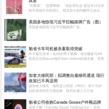
真爱
“性萧条”、“恋爱降级”、“低欲望社会”是近年讨论亲
密关系绕不开的词汇。暗含其中的判断呼之欲出，
当下的年轻人，正在对亲密关系失去兴趣。香港大
学教授吴存存，却对这一普遍的直觉保持怀疑。她
美国多地惊现习近平巨幅路牌广告（图）
认为，欲望绝不会 ...
美国多地惊现习近平巨幅路牌广告。
魁省卡车司机被杀案取得突破
昨天魁北克省一名29岁男子被捕，他涉嫌参与4年
前发生在Beauce地区Saint-Isidore的谋杀案，受害
者Nicolas Audet于2022年被杀。魁北克省警
（SQ）清晨在Saint-Bernard的住所内逮捕了嫌疑
人étienne Gourde。Gourde将在 ...
加拿大移民部：拟调整自雇移民通道 现行
政策已不再适用
据加拿大移民、难民及公民部（IRCC）审计与评
估处发布的官方报告称，联邦自雇人士计划
（SEPP）一直受到严重积压、高拒签率和长时间
处理周期的困扰，主要原因是该计划“项目目标不
魁省公司收购Canada Goose户外靴品牌
明确，资格标准过于宽泛”。SEPP 是 ...
加拿大鹅（Canada Goose Holdings Inc.）宣布，