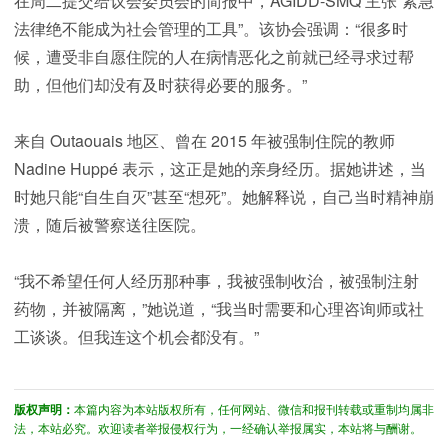
在周二提交给议会委员会的简报中，AGIDD-SMQ 主张“紧急
法律绝不能成为社会管理的工具”。该协会强调：“很多时
候，遭受非自愿住院的人在病情恶化之前就已经寻求过帮
助，但他们却没有及时获得必要的服务。”
来自 Outaouais 地区、曾在 2015 年被强制住院的教师
Nadine Huppé 表示，这正是她的亲身经历。据她讲述，当
时她只能“自生自灭”甚至“想死”。她解释说，自己当时精神崩
溃，随后被警察送往医院。
“我不希望任何人经历那种事，我被强制收治，被强制注射
药物，并被隔离，”她说道，“我当时需要和心理咨询师或社
工谈谈。但我连这个机会都没有。”
版权声明：
本篇内容为本站版权所有，任何网站、微信和报刊转载或重制均属非
法，本站必究。欢迎读者举报侵权行为，一经确认举报属实，本站将与酬谢。