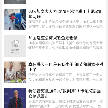
项行动的一部分，包括蒙特利尔警方（SPVM）在
内的多支魁省警力在 8 月 1 ...
63%加拿大人"拒绝"9月涨油税！卡尼政府
陷两难
随着下月临时汽油税减免即将结束，加拿大车主普
遍叫苦，绝大多数受访者希望联邦政府将这一减税
政策永久化。由加拿大纳税人联盟委托 Leger 民调
公司进行的最新调查显示，63% 的加拿大人希望总
加国巡查公海揭割鱼翅猖獗
理卡尼（Mark Carney）将 ...
加拿大领导的北太平洋非法捕鱼巡查行动发现大量
怀疑违规个案，包括割取鲨鱼鳍翅等问题仍然普遍
存在。加拿大渔业及海洋部周四（6日）公布，执
法人员近期在公海登船搜查30艘渔船，共发现52宗
可能违规个案；去年则在检 ...
卓伟曝天王巨星有私生子 细节和周杰伦对
上了……
最近知名狗仔卓伟难得露了面，上来就曝了一个大
瓜，他和老友见面一起拍摄，对着镜头表示自己要
讲一个天王巨星私生子的故事。这里还是要强调一
下，卓伟爆料之前明确表示，故事就是故事，他手
特朗普突批加拿大"很刻薄"！卡尼随后当
头也没有真凭实据，建议大 ...
众暗讽回击
美国总统特朗普近日在拉斯维加斯发表演讲时，称
加拿大“很刻薄”，但同时表示“我爱加拿大人”。图