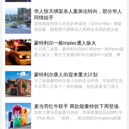
源：PBS周三，特朗普在拉斯维加斯的 Red Rock
Casino Resort Spa 发表演讲，宣传华盛顿的经济
华人惊天绑架杀人案舆论转向，部分华人
议程。他在发言中谈到 ...
同情凶手
震惊南加州华人社区的奇诺岗（Chino Hills）绑架
谋杀案，随着警方调查深入和商业关系的逐步披
露，再加上熟悉彼此的华人“小道消息”，在华人圈
中的舆论风向开始出现微妙变化。部分华人社区成
蒙特利尔一栋triplex遭人纵火
员开始对已遭警方击毙的 ...
今天周二凌晨，蒙特利尔Saint-Michel一栋triplex疑
遭人纵火。警方于凌晨2时30分接获911报警，事
发地点位于10e Avenue与Legendre街交界处。消
防员赶到时，火势已自行熄灭。警方表示，现场发
现了助燃物，初步调查显示 ...
蒙特利尔唐人街迎来重大计划
为了改善蒙特利尔唐人街的生活环境，市政府官员
今天周二公布了一系列措施，包括派遣专门清洁
队，以及成立当地社区联盟。蒙特利尔市执行委员
会主席、Saint-Jacques区议员Claude Pinard表
示：“我们正在把承诺变成行动 ...
麦当劳红牛联手 两款能量特饮下周登场
加拿大麦当劳趁夏日炎炎，找来能量饮品品牌红牛
（Red Bull）「加持」，推出两款Energizers能量
特饮——红牛Dragonberry Energizer及红牛