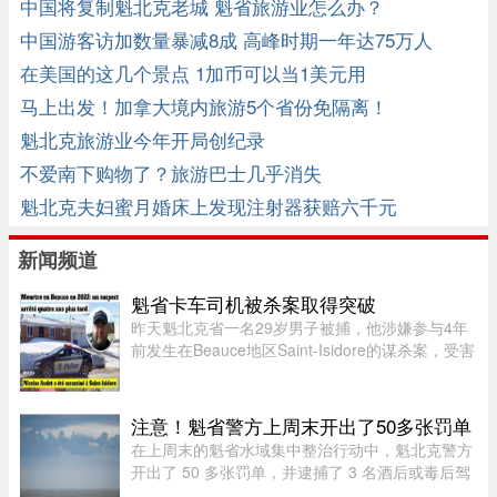
中国将复制魁北克老城 魁省旅游业怎么办？
中国游客访加数量暴减8成 高峰时期一年达75万人
在美国的这几个景点 1加币可以当1美元用
马上出发！加拿大境内旅游5个省份免隔离！
魁北克旅游业今年开局创纪录
不爱南下购物了？旅游巴士几乎消失
魁北克夫妇蜜月婚床上发现注射器获赔六千元
新闻频道
魁省卡车司机被杀案取得突破
昨天魁北克省一名29岁男子被捕，他涉嫌参与4年
前发生在Beauce地区Saint-Isidore的谋杀案，受害
者Nicolas Audet于2022年被杀。魁北克省警
（SQ）清晨在Saint-Bernard的住所内逮捕了嫌疑
人étienne Gourde。Gourde将在 ...
注意！魁省警方上周末开出了50多张罚单
在上周末的魁省水域集中整治行动中，魁北克警方
开出了 50 多张罚单，并逮捕了 3 名酒后或毒后驾
驶船只的嫌疑人。作为一项统筹协调的航海安全专