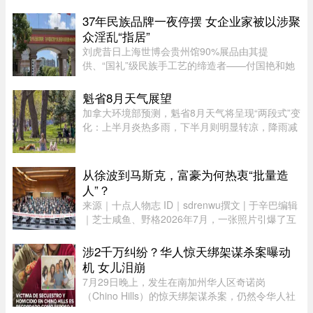
Tropicberry Energizer。Dragonberry Energizer以
红牛能量饮品配搭蓝树莓（blu ...
37年民族品牌一夜停摆 女企业家被以涉聚
众淫乱“指居”
刘虎昔日上海世博会贵州馆90%展品由其提
供、“国礼”级民族手工艺的缔造者——付国艳和她
苦心经营37年的黔粹行，正走向悲壮的终点。“我
们曾以百年老店为目标而努力，37年来克服了非
魁省8月天气展望
典、经济危机、疫情等重重困难。 ...
加拿大环境部预测，魁省8月天气将呈现“两段式”变
化：上半月炎热多雨，下半月则明显转凉，降雨减
少。8月初，魁省多个地区已迎来较多降雨。未来
第一周，中部和东部地区气温预计将高于正常水
平，而南部地区气温则略低 ...
从徐波到马斯克，富豪为何热衷“批量造
人”？
来源｜十点人物志 ID｜sdrenwu撰文 | 于辛巴编辑
｜芝士咸鱼、野格2026年7月，一张照片引爆了互
联网。上百名孩子挤在一间报告厅里，整齐排成数
列。两边站着照顾他们的阿姨，前方拉着一条横
涉2千万纠纷？华人惊天绑架谋杀案曝动
幅。照片由多益网络官方微博 ...
机 女儿泪崩
7月29日晚上，发生在南加州华人区奇诺岗
（Chino Hills）的惊天绑架谋杀案，仍然令华人社
区处于惶恐之中，随着越来越多认识当事人的人士