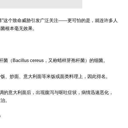
群”这个致命威胁引发广泛关注——更可怕的是，就连许多人
病菌根本毫无效果。
Bacillus cereus，又称蜡样芽孢杆菌）的细菌。
炒饭、炒面、意大利面等米饭或面类料理上，因此得名。
烹调的意大利面后，出现腹泻与呕吐症状，病情迅速恶化，
不治。
种