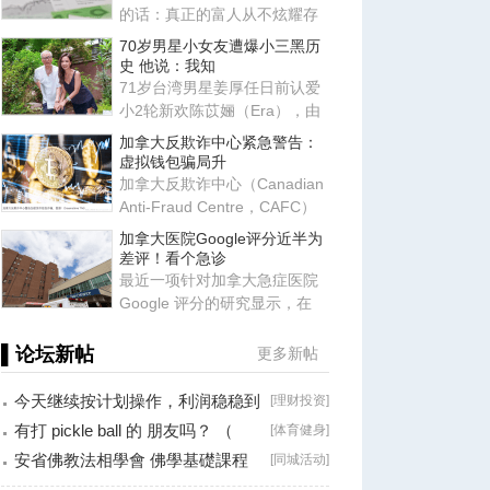
的话：真正的富人从不炫耀存
款，他们炫耀的是律师、会计
70岁男星小女友遭爆小三黑历
师
史 他说：我知
71岁台湾男星姜厚任日前认爱
小2轮新欢陈苡㛤（Era），由
于她自称台大“3硕1博”、智商
加拿大反欺诈中心紧急警告：
虚拟钱包骗局升
加拿大反欺诈中心（Canadian
Anti-Fraud Centre，CAFC）
近日发布最新警告，提醒所有
加拿大医院Google评分近半为
使
差评！看个急诊
最近一项针对加拿大急症医院
Google 评分的研究显示，在
2017-2022 年间，研究团队共
▌论坛新帖
更多新帖
今天继续按计划操作，利润稳稳到
[
理财投资
]
手！
有打 pickle ball 的 朋友吗？ （
[
体育健身
]
Brossard
安省佛教法相學會 佛學基礎課程
[
同城活动
]
（第二十八