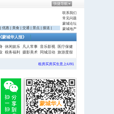
快捷导航
联系我们
常见问题
蒙城论坛
|
优惠
|
美食
|
交通
|
景点
|
接送
|
蒙城地产
《蒙城华人报》
身
休闲娱乐
凡人常事
音乐影视
医疗保健
业
税务福利
摄影美术
同城活动
旅游度假
租房买房买生意上iU91