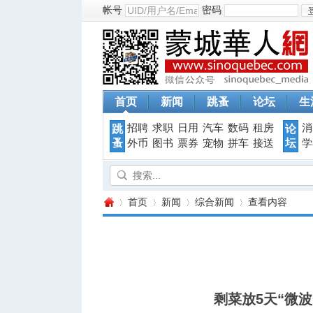
帐号
密码
首页
新闻
跳蚤
论坛
生
招聘
求职
日用
汽车
数码
租房
消
跳
论
蚤
坛
外币
图书
票券
宠物
拼车
接送
学
首页
新闻
综合新闻
查看内容
蒙
›
›
›
›
剩菜放5天“微