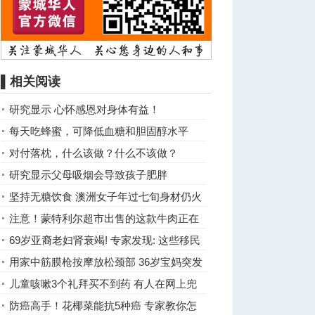
▌相关阅读
研究显示 心怀感恩对身体有益！
每天吃蜂蜜，可降低血糖和胆固醇水平
对付落枕，什么该做？什么不该做？
研究显示父母吸烟会导致孩子肥胖
坚持无糖饮食 澳洲女子年过七旬身材仍火
辣
注意！蒙特利尔超市出售的这款牛肉正在
被召回
69岁亚裔老妇肾衰竭! 专家发现: 这些移民
肾病风险高!
用家中筋膜枪按摩放松颈部 36岁宝妈突发
脑梗!
儿童咳嗽3个礼拜买不到药 有人在网上兜
售开天价
防癌高手！花椰菜能抗5种癌 专家教你怎