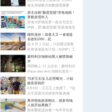
2020年加拿大税务局（CRA）
发生持续数月的数据泄露事
件，导致数千名加拿大人的私
房主自称"极度贫困"求免地税！
人信
查账发现年入
安省大萨德伯里一处住宅业主
声称，因“极度贫困”应获准免交
地税。安省评估复核委员会
移民涨价！加拿大又一省省提
名收$1000，此
自 9 月 1 日起，计划通过新斯
科舍省省提名计划（NSNP）工
作类别申请移民的外国人需缴
蒙特利尔地铁站两人被喷辣椒
水
周四晚上 11 点左右，蒙特利尔
Place-des-Arts 地铁站发生一
起肢体冲突，事件升级导致
75岁王石女儿近照曝光，小姑
娘笑容灿烂
8月4日，王石又上热搜了。?这
次不是因为30岁的年龄差婚
姻，也不是因为田朴珺又说了
离岸税收政策刚出，很多有钱
什
人就开始离婚了
财富圈里流传着一句半开玩笑