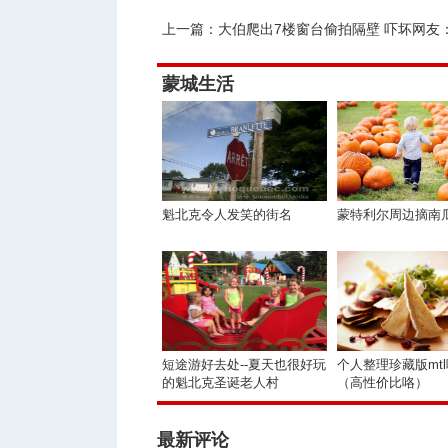
上一篇：
大伯爬出7楼窗台偷拍隔壁 吓坏网友：再歪一点
蒙城生活
魁北克令人发笑的街名
蒙特利尔周边摘南
短途游好去处--夏天也很好玩
个人整理珍藏版mt
的魁北克圣诞老人村
（高性价比咯）
最新评论