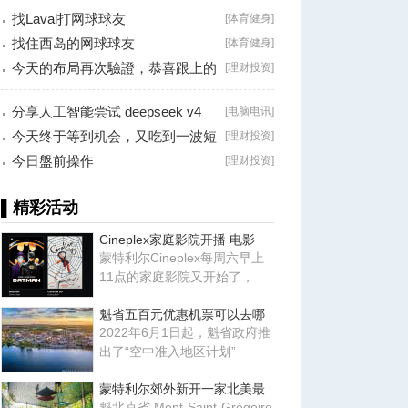
找Laval打网球球友
[
体育健身
]
找住西岛的网球球友
[
体育健身
]
今天的布局再次驗證，恭喜跟上的
[
理财投资
]
朋友！
分享人工智能尝试 deepseek v4
[
电脑电讯
]
falsh, 据说
今天终于等到机会，又吃到一波短
[
理财投资
]
线利润！
今日盤前操作
[
理财投资
]
▌精彩活动
Cineplex家庭影院开播 电影
蒙特利尔Cineplex每周六早上
11点的家庭影院又开始了，
魁省五百元优惠机票可以去哪
2022年6月1日起，魁省政府推
出了“空中准入地区计划”
蒙特利尔郊外新开一家北美最
魁北克省 Mont-Saint-Grégoire