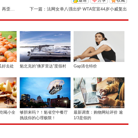
邀请
分享
收藏
就摔下去
下一篇：
法网女单八强出炉 WTA官宣44岁小威复出
瓜好去处
魁北克的“佛罗里达”度假村
Gap清仓特价
l吃喝小全
够胆来吗？！魁省空中餐厅
最新调查：购物网站评价 逾
挑战你的心理极限！
1/3是假的