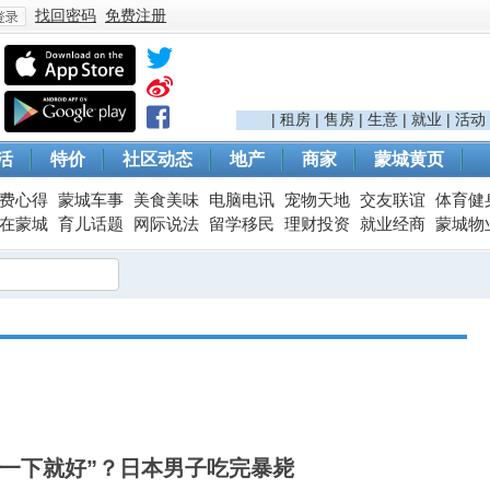
找回密码
免费注册
登
|
租房
|
售房
|
生意
|
就业
|
活动
活
特价
社区动态
地产
商家
蒙城黄页
费心得
蒙城车事
美食美味
电脑电讯
宠物天地
交友联谊
体育健
在蒙城
育儿话题
网际说法
留学移民
理财投资
就业经商
蒙城物
录
波一下就好”？日本男子吃完暴毙