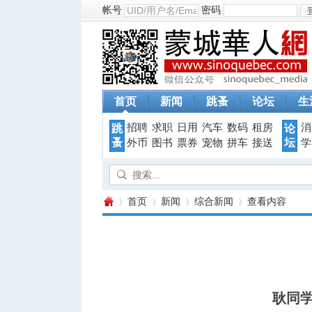
帐号
密码
首页
新闻
跳蚤
论坛
生
招聘
求职
日用
汽车
数码
租房
消
跳
论
蚤
坛
外币
图书
票券
宠物
拼车
接送
学
首页
新闻
综合新闻
查看内容
蒙
›
›
›
›
耿同