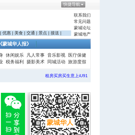
快捷导航
联系我们
常见问题
蒙城论坛
|
优惠
|
美食
|
交通
|
景点
|
接送
|
蒙城地产
《蒙城华人报》
身
休闲娱乐
凡人常事
音乐影视
医疗保健
业
税务福利
摄影美术
同城活动
旅游度假
租房买房买生意上iU91