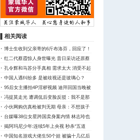
▌相关阅读
博士生收到父亲寄的6斤布洛芬，回应了！
红二代蔡霞惊人身世曝光 昔日采访还原蔡
霞其人其事
孔令辉和马苏分手真相 需求太大 消受不起
中国人遇纠纷多 是被歧视还是玻璃心？
95后女主播拍4P淫秽视频 迪拜回国当晚被
抓(组图)
冯提莫走光 遭调侃后变脸反驳：我不是那
样的人
小伙网购仿真枪被判无期 母亲：不想孩子
背罪名
台媒曝38位女星跨国卖身案内情 林志玲也
被牵扯其中?
揭阿玛尼少年:连续5年上央视 秒杀“五道
杠”(组图)
中国知名游戏大佬生50个娃 被骗十几亿后