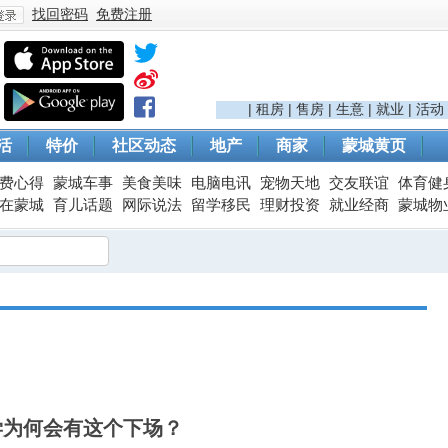
找回密码
免费注册
登
|
租房
|
售房
|
生意
|
就业
|
活动
活
特价
社区动态
地产
商家
蒙城黄页
费心得
蒙城车事
美食美味
电脑电讯
宠物天地
交友联谊
体育健
在蒙城
育儿话题
网际说法
留学移民
理财投资
就业经商
蒙城物
录
学为何会有这个下场？