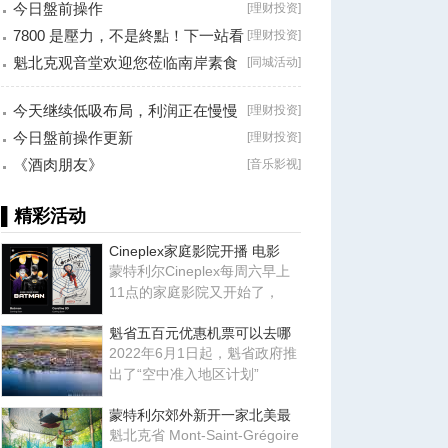
今日盤前操作
[
理财投资
]
7800 是壓力，不是終點！下一站看
[
理财投资
]
8000？
魁北克观音堂欢迎您莅临南岸素食
[
同城活动
]
分享会！
今天继续低吸布局，利润正在慢慢
[
理财投资
]
兑现！
今日盤前操作更新
[
理财投资
]
《酒肉朋友》
[
音乐影视
]
▌精彩活动
Cineplex家庭影院开播 电影
蒙特利尔Cineplex每周六早上
11点的家庭影院又开始了，
魁省五百元优惠机票可以去哪
2022年6月1日起，魁省政府推
出了“空中准入地区计划”
蒙特利尔郊外新开一家北美最
魁北克省 Mont-Saint-Grégoire