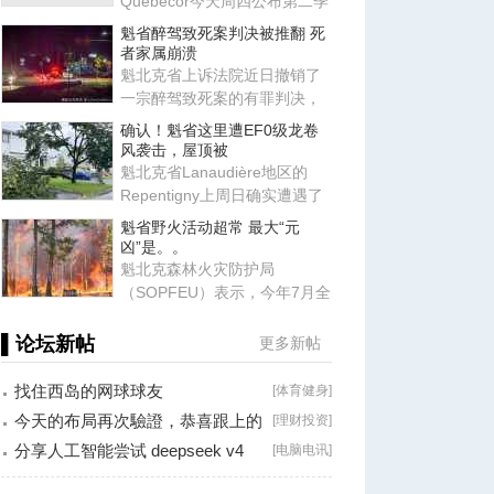
Québecor今天周四公布第二季
度业绩，营收14.4亿元，同比
魁省醉驾致死案判决被推翻 死
增长4.3
者家属崩溃
魁北克省上诉法院近日撤销了
一宗醉驾致死案的有罪判决，
并下令重审，理由是检方未能
确认！魁省这里遭EF0级龙卷
证
风袭击，屋顶被
魁北克省Lanaudière地区的
Repentigny上周日确实遭遇了
一场龙卷风袭击。加拿大北方
魁省野火活动超常 最大“元
龙
凶”是。。
魁北克森林火灾防护局
（SOPFEU）表示，今年7月全
省野火活动高于往年平均水
平，主要原
▌论坛新帖
更多新帖
找住西岛的网球球友
[
体育健身
]
今天的布局再次驗證，恭喜跟上的
[
理财投资
]
朋友！
分享人工智能尝试 deepseek v4
[
电脑电讯
]
falsh, 据说