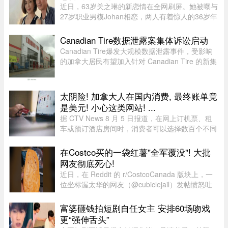
近日，63岁关之琳的新恋情在全网刷屏。她被曝与
27岁职业男模Johan相恋，两人有着惊人的36岁年
龄差。最有话题度的是，男方经纪人大方出面承
认，作为当事人的关之琳却始终保持沉默，既不承
Canadian Tire数据泄露案集体诉讼启动
认也不否认，这份淡定态度， ...
Canadian Tire爆发大规模数据泄露事件，受影响
的加拿大居民有望加入针对 Canadian Tire 的新集
体诉讼。7 月 24 日，KND Complex Litigation 和
Hammerco Lawyers LLP 宣布，已代表受 2025 年
数据泄露影响的 Canadian ...
太阴险! 加拿大人在国内消费, 最终账单竟
是美元! 小心这类网站! ...
据 CTV News 8 月 5 日报道，在网上订机票、租
车或预订酒店房间时，消费者可以选择数百个不同
网站。图片来源：Pexels，作者：Negative Space
虽然有些旅游类网站是加拿大本地公司，但许多并
在Costco买的一袋红薯"全军覆没"! 大批
非如此，即使你要前往加拿 ...
网友彻底死心!
近日，在 Reddit 的 r/CostcoCanada 版块上，一
位坐标渥太华的网友（@cubiclejail）发帖愤怒吐
槽了自己在 Costco 购买的一袋红薯，迅速引发了
数百位加拿大网友的激烈共鸣与讨论。这原本只是
富婆砸钱拍短剧自任女主 安排60场吻戏
一句日常的抱怨，却意外演 ...
更“强伸舌头”