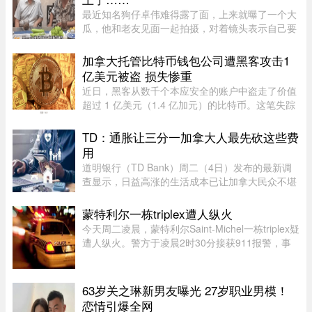
最近知名狗仔卓伟难得露了面，上来就曝了一个大
瓜，他和老友见面一起拍摄，对着镜头表示自己要
讲一个天王巨星私生子的故事。这里还是要强调一
下，卓伟爆料之前明确表示，故事就是故事，他手
加拿大托管比特币钱包公司遭黑客攻击1
头也没有真凭实据，建议大 ...
亿美元被盗 损失惨重
近日，黑客从数千个本应安全的账户中盗走了价值
超过 1 亿美元（1.4 亿加元）的比特币。这笔失踪
的资金源于加拿大 Coinkite Inc. 托管的“冷”比特币
钱包的软件漏洞。冷钱包除了私密密码（“密钥”）
TD：通胀让三分一加拿大人最先砍这些费
之外，还配有实体 ...
用
道明银行（TD Bank）周二（4日）发布的最新调
查显示，日益高涨的生活成本已让加拿大民众不堪
重负，许多人正考虑缩减或取消保险计划。据
Global News报道，道明保险（TD Insurance）的
蒙特利尔一栋triplex遭人纵火
数据指出，33%的加拿大民众为了节 ...
今天周二凌晨，蒙特利尔Saint-Michel一栋triplex疑
遭人纵火。警方于凌晨2时30分接获911报警，事
发地点位于10e Avenue与Legendre街交界处。消
防员赶到时，火势已自行熄灭。警方表示，现场发
现了助燃物，初步调查显示 ...
63岁关之琳新男友曝光 27岁职业男模！
恋情引爆全网