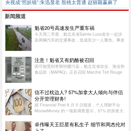
央视成“照妖镜”:朱迅显老 殷桃太普通 赵丽颖赢麻了
新闻频道
魁省20号高速发生严重车祸
今天周二早晨，魁北克省Sainte-Luce发生一起涉
及两辆汽车的交通事故，造成至少一人重伤。事发
地点位于Rimouski以北几公里处。事故发生在上午
7时45分左右，地点为20号高速公路第635公里
处。目前事故具体原因尚未公布 ...
注意！魁省又有奶酪被召回
因可能受到李斯特菌污染，魁北克省农业、渔业和
食品部（MAPAQ）正在召回 Marché Toit Rouge
Inc.（地址：Repentigny 地区 160 Brien Blvd.）售
出的“Les Grondines”奶酪。受影响的产品为 2026
年 7 月 6 日至 16 ...
信不过枕边人? 57%加拿大人倾向与伴侣
分开管理财务!
据 Financial Post 8 月 5 日报道，个人理财平台
MooseMoney 的一项新调查显示，57% 的加拿大
人更倾向于与伴侣完全或大部分分开管理财务。该
调查于 6 月收集了 639 名加拿大成年人的反馈，
卓伟曝天王巨星有私生子 细节和周杰伦对
发现在稳定关系中，最受欢 ...
上了……