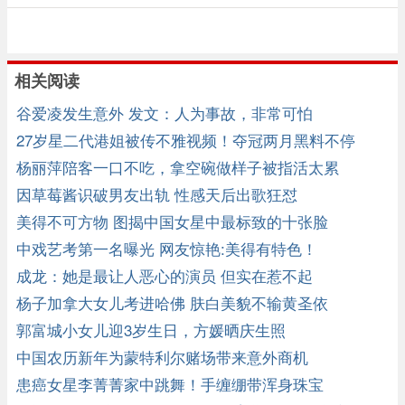
相关阅读
谷爱凌发生意外 发文：人为事故，非常可怕
27岁星二代港姐被传不雅视频！夺冠两月黑料不停
杨丽萍陪客一口不吃，拿空碗做样子被指活太累
因草莓酱识破男友出轨 性感天后出歌狂怼
美得不可方物 图揭中国女星中最标致的十张脸
中戏艺考第一名曝光 网友惊艳:美得有特色！
成龙：她是最让人恶心的演员 但实在惹不起
杨子加拿大女儿考进哈佛 肤白美貌不输黄圣依
郭富城小女儿迎3岁生日，方媛晒庆生照
中国农历新年为蒙特利尔赌场带来意外商机
患癌女星李菁菁家中跳舞！手缠绷带浑身珠宝