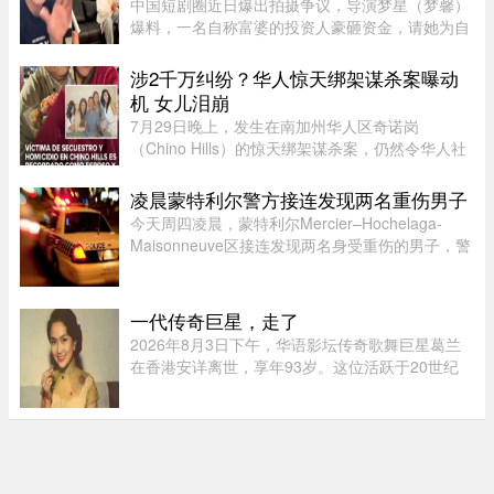
中国短剧圈近日爆出拍摄争议，导演梦星（梦馨）
爆料，一名自称富婆的投资人豪砸资金，请她为自
己量身打造一部50多集短剧，不仅富婆亲自担任女
主角，并亲选男主角演员，还要求剧中安排60多场
涉2千万纠纷？华人惊天绑架谋杀案曝动
吻戏。男主角演员钟宇飞近 ...
机 女儿泪崩
7月29日晚上，发生在南加州华人区奇诺岗
（Chino Hills）的惊天绑架谋杀案，仍然令华人社
区处于惶恐之中，随着越来越多认识当事人的人士
爆料，这起案件的动机似乎正在明朗。根据最新消
凌晨蒙特利尔警方接连发现两名重伤男子
息显示，凶手博正峰（Zhengfeng ...
今天周四凌晨，蒙特利尔Mercier–Hochelaga-
Maisonneuve区接连发现两名身受重伤的男子，警
方目前正在调查事件经过。蒙特利尔警方
（SPVM）表示，尚无法确认两人受伤的具体原
因，也不确定是否涉及武器。警方发言人Flor ...
一代传奇巨星，走了
2026年8月3日下午，华语影坛传奇歌舞巨星葛兰
在香港安详离世，享年93岁。这位活跃于20世纪
50至60年代的“千面女郎”，以集唱歌、演戏和舞蹈
于一身的全能才华闻名，曾主演多部经典华语歌舞
片。她的离去，带走了一个流 ...