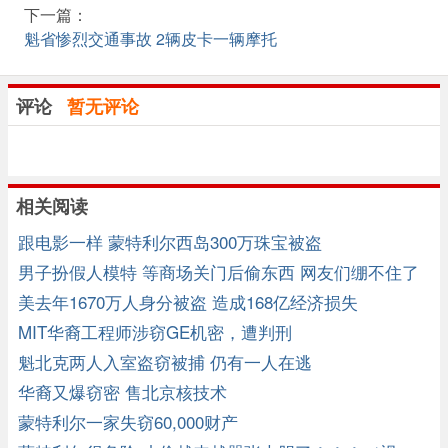
下一篇：
魁省惨烈交通事故 2辆皮卡一辆摩托
评论
暂无评论
相关阅读
跟电影一样 蒙特利尔西岛300万珠宝被盗
男子扮假人模特 等商场关门后偷东西 网友们绷不住了
美去年1670万人身分被盗 造成168亿经济损失
MIT华裔工程师涉窃GE机密，遭判刑
魁北克两人入室盗窃被捕 仍有一人在逃
华裔又爆窃密 售北京核技术
蒙特利尔一家失窃60,000财产