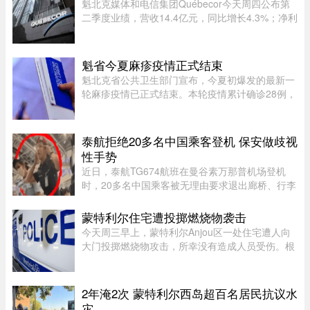
魁北克媒体和电信集团Québecor今天周四公布第
二季度业绩，营收14.4亿元，同比增长4.3%；净利
润2.709亿元，同比增长24.4%。其中，电信业务
（Vidéotron、Freedom Mobile和Fizz）收入增长
4%至12.3亿元，过去一年新增2 ...
魁省今夏麻疹疫情正式结束
魁北克省公共卫生部门宣布，今夏初爆发的最新一
轮麻疹疫情已正式结束。本轮疫情累计确诊28例，
显示病毒传播范围较为有限。根据规定，每出现一
例麻疹病例，公共卫生部门都会展开调查，追踪感
染源，并通知可能接触病毒 ...
泰航拒绝20多名中国乘客登机 保安做歧视
性手势
近日，泰航TG674航班在曼谷素万那普机场登机
时，20多名中国乘客被无理由要求退出廊桥、行李
被强行卸下，航司未给出任何书面说明，航班却正
常起飞，现场还发生了安保人员做出歧视性“拉眼
蒙特利尔住宅遭投掷燃烧物袭击
角”手势的争议。截至目前， ...
今天周三早上，蒙特利尔Anjou区一处住宅遭人向
大门投掷燃烧物攻击，所幸没有造成人员受伤。根
据蒙特利尔警方（SPVM）初步消息，事件发生在
早上7点左右。一名男子疑似来到位于place de
Bellefontaine、靠近avenue de ...
2年淹2次 蒙特利尔西岛超百名居民抗议水
灾