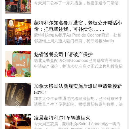
今天周二公布了一系列措施，包括派遣专门清洁
队，以及成立当地社区联盟。蒙特利尔市执行委员
会主席、Saint-Jacques区议员Claude Pinard表
示：“我们正在把承诺变成行动 ...
蒙特利尔知名餐厅遭窃，老板公开喊话小
偷：把电脑还我，可补偿你 ... ...
蒙特利尔知名餐厅Au Pied de Cochon附近一处相
邻店铺上周六遭人破门行窃，餐厅老板Martin
Picard的电脑被盗。他如今公开向公众求助，希望
找回电脑。据Martin Picard介绍，被盗地点位于
魁省送餐公司申请破产保护
Plateau-Mont-Royal区Duluth Es ...
魁北克餐盒配送公司Goodfood已向魁省高等法院
申请破产保护，并请求批准启动正式出售和投资招
募程序。公司昨天周二根据联邦《公司债权人安排
法》（CCAA）提交申请，同时要求任命Raymond
Chabot Inc.担任监督机构。此 ...
加拿大移民法新规实施后难民申请量腰斩
50%！
加拿大今年春季通过的移民法新规，已经对难民申
请数量产生了显著影响。根据最新披露的数据，法
案生效后三个月内，全国仅接获 1.37 万宗难民申
请，较去年同期的 2.78 万宗减少近一半。新法生
凌晨蒙特利尔1车辆遭纵火
效，难民通道收紧今年 3 ...
今天周三凌晨，蒙特利尔Saint-Léonard区一辆汽