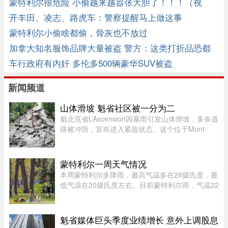
蒙特利尔很危险 小偷越来越嚣张大胆了！！！（视
频）
开丰田、凌志、路虎车：警察提醒马上做这事
蒙特利尔小偷啥都偷，骨灰也不放过
加拿大知名服饰品牌大量被盗 警方：这类打折品恐都
是偷来的 ...
车行政府有内奸 多伦多500辆豪华SUV被盗
新闻频道
山体滑坡 魁省社区被一分为二
魁北克省L’Ascension因暴雨引发山体滑坡，多条道
路被冲毁，宣布进入紧急状态。这个位于Mont-
Tremblant以北、约900人居住的小镇，部分主街被
洪水冲断，整个社区几乎被“一分为二”。周日晚上
至周一下午，降雨量超过1 ...
蒙特利尔一周天气情况
本周蒙特利尔多降雨，最高气温多在28摄氏度，最
低气温在20摄氏度左右。目前蒙特利尔雨，气温22
摄氏度，体感26度；今天下午气温25摄氏度，体感
34，有雷暴风险；夜间最低20摄氏度。今天蒙特利
尔空气质量优，紫外线指数 ...
魁省媒体巨头季度业绩增长 意外上调股息