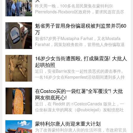
昨天周一晚，100多名居民聚集在蒙特利尔
Pierrefonds-Roxboro区政府外，要求民选官员尽
快采取行动。这是自今年6月西岛数百户住宅遭洪
水侵袭以来，该区举行的首次市政委员会会议。居
魁省男子冒用身份骗退税被判监禁并罚60
民表示，自己已经花费数万甚至数十 ...
万
魁省57岁男子Mustapha Farhat，又名Mostafa
Farahat，因策划税务欺诈，冒用他人身份骗取退
税和税收抵免，被判处30个月监禁，并处以总额61
万元罚款。
16岁少女当街遭围殴, 打成脑震荡! 大批人
起哄拍照
近日，安省Barrie发生一起性质恶劣的袭击事件。
一名16岁少女在Kempenfest活动期间遭到多人持
续攻击，直至失去意识。更令人震惊的是，现场大
批年轻人围观、起哄和拍摄，却迟迟没有人上前制
在Costco买的一袋红薯"全军覆没"! 大批
止。据CTV新闻报道，事件发 ...
网友彻底死心!
近日，在 Reddit 的 r/CostcoCanada 版块上，一
位坐标渥太华的网友（@cubiclejail）发帖愤怒吐
槽了自己在 Costco 购买的一袋红薯，迅速引发了
数百位加拿大网友的激烈共鸣与讨论。这原本只是
蒙特利尔唐人街迎来重大计划
一句日常的抱怨，却意外演 ...
为了改善蒙特利尔唐人街的生活环境，市政府官员