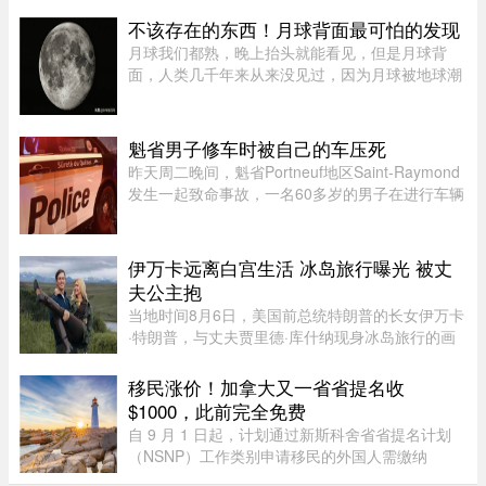
往蓝线，以配合新线路技术要求。届时，蒙特利尔
客流量最高的绿线可能几乎全部由服役多年的MR-
不该存在的东西！月球背面最可怕的发现
73老旧列车运营。Projet Montr ...
月球我们都熟，晚上抬头就能看见，但是月球背
面，人类几千年来从来没见过，因为月球被地球潮
汐锁定了，永远只有一面对着地球。背面只是从地
球视角无法观测，并非永久藏在黑暗里，月背和正
面一样拥有14天一轮的完整白 ...
魁省男子修车时被自己的车压死
昨天周二晚间，魁省Portneuf地区Saint-Raymond
发生一起致命事故，一名60多岁的男子在进行车辆
维修时，被自己的汽车压住身亡。魁省省警
（SQ）于晚上6时30分左右接报，赶赴Saint-
Raymond的rang Sainte-Croix，当时一名 ...
伊万卡远离白宫生活 冰岛旅行曝光 被丈
夫公主抱
当地时间8月6日，美国前总统特朗普的长女伊万卡
·特朗普，与丈夫贾里德·库什纳现身冰岛旅行的画
面引发关注。照片中，两人在当地度假期间互动亲
密，伊万卡被贾里德来了一个“公主抱”，两个人就
移民涨价！加拿大又一省省提名收
宛若刚刚订婚一般。现 ...
$1000，此前完全免费
自 9 月 1 日起，计划通过新斯科舍省省提名计划
（NSNP）工作类别申请移民的外国人需缴纳
$1,000 申请费。省政府还将对其创业类别收取