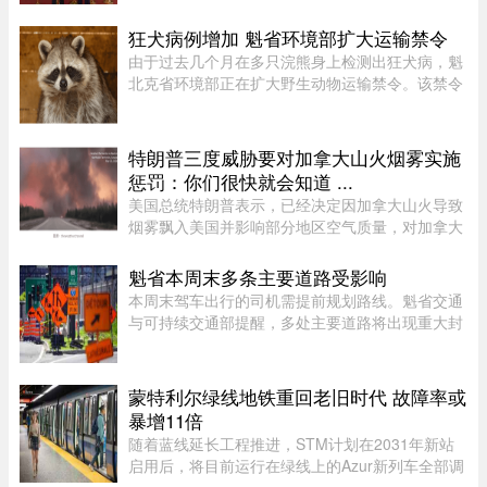
担任渥太华驻中国大使人选。目前，加中两国正努
力修复受损的外交和经济关系。Martin Cauchon
狂犬病例增加 魁省环境部扩大运输禁令
曾在让·克雷蒂安政府任司 ...
由于过去几个月在多只浣熊身上检测出狂犬病，魁
北克省环境部正在扩大野生动物运输禁令。该禁令
原本限制在 Montérégie 和 Eastern Townships 地
区运输浣熊、红狐、灰狐、条纹臭鼬和郊狼，自周
五起延伸至 Centre-du- ...
特朗普三度威胁要对加拿大山火烟雾实施
惩罚：你们很快就会知道 ...
美国总统特朗普表示，已经决定因加拿大山火导致
烟雾飘入美国并影响部分地区空气质量，对加拿大
实施“惩罚”，“你们很快就会知道”。这已是三个星
期里，特朗普第三次就此事对加拿大发出威胁。周
魁省本周末多条主要道路受影响
日晚间，特朗普在“空 ...
本周末驾车出行的司机需提前规划路线。魁省交通
与可持续交通部提醒，多处主要道路将出现重大封
闭或交通限制，其中包括Boucherville 20号高速
（Jean-Lesage）部分路段全封闭，预计将造成拥
堵。20号高速（Boucherville ...
蒙特利尔绿线地铁重回老旧时代 故障率或
暴增11倍
随着蓝线延长工程推进，STM计划在2031年新站
启用后，将目前运行在绿线上的Azur新列车全部调