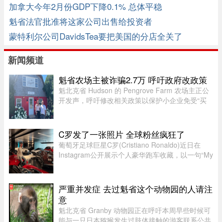
迭
加拿大今年2月份GDP下降0.1% 总体平稳
魁省法官批准将这家公司出售给投资者
蒙特利尔公司DavidsTea要把美国的分店全关了
新闻频道
魁省农场主被诈骗2.7万 呼吁政府改政策
魁北克省 Hudson 的 Pengrove Farm 农场主正公
开发声，呼吁修改相关政策以保护小企业免受“买
家诈骗”，他们因一家诈骗性质的餐饮公司而损失
了价值 2.7 万元的货品。今年 4 月，由 Alana
Cosgrove 和 Matt Penney 夫 ...
C罗发了一张照片 全球粉丝疯狂了
葡萄牙足球巨星C罗(Cristiano Ronaldo)近日在
Instagram公开展示个人豪华跑车收藏，以一句“My
toys（我的玩具）”搭配多张照片，引发全球球迷热
议。画面中集结超过40辆来自Ferrari、Rolls-
Royce、McLaren、Bugatti等 ...
严重并发症 去过魁省这个动物园的人请注
意
魁北克省 Granby 动物园正在呼吁本周早些时候可
能与一只日本猕猴发生过肢体接触的游客联系公共