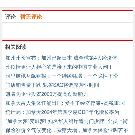
评论
暂无评论
相关阅读
加州州长宣布：加州已超日本 成全球第4大经济体
比疫情更让人担心的是接下来的中国失业大潮！
阿里腾讯互飙财报：一个继续猛增，一个隐性下滑
门店销售量下跌 魁省SAQ将调整营业时间
魁省为企业投资2000万提高创新能力
加拿大富人集体狂涌出国: 受不了经济停滞+高税重压!
统计局：加拿大2024年第四季度GDP年化增长率为
2.6%
"加拿大梦"变噩梦! 知名华人餐厅遭封门拆牌! 全员上街
抗议 ...
保险涨价？气候变化，索赔大增，加拿大保险业叫苦不