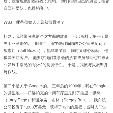
后，我发现他们都很擅长推销。 他们推销自己的愿景，推销
自己的团队，也推销客户。
WSJ：哪些创始人让您获益最深？
杜尔：我经常分享两个这方面的故事，不出所料，第一个是
关于亚马逊的。 1996年，我在他们简陋的办公室里见到了
贝索斯（Jeff Bezos），他非常节俭，同时又雄心勃勃。 他
极其关注客户。 他要求我们董事会的所有成员帮助他打破企
业发展中常见的“说不”的制度惯性。 于是，我便与贝索斯并
肩作战。
第二个是关于 Google 的。 三年后的1999年，我在Google
的诞生地——门洛帕克的一间车库里见到了拉里・佩奇
（Larry Page）和谢尔盖・布林（Sergey Brin）。 我向该
公司投资了1,200万美元，获得了12%的股权，当时人们认