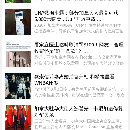
卫生部门。此前，一名游客在该动物园被猕猴抓
伤。猕猴可能会携带 B 型疱疹病毒（Herpes B
CRA数据泄露：部分加拿大人最高可获
virus）。这种病毒在人体内极 ...
5,000元赔偿，现已开放申请 ...
2020年加拿大税务局（CRA）发生持续数月的数
据泄露事件，导致数千名加拿大人的私人信息面临
被黑客窃取的风险。如今，符合条件的加拿大人已
经可以申请赔偿。 ...
看家庭医生临时取消罚$100！网友：合理
收费还是"霸王条款"？ ...
最近，不少加拿大网友在 Reddit 上热议家庭医生
对临时取消预约收取费用，发现如今大部分诊所都
设有“24小时内取消预约须交费”的规定，金额多在
$60至$100之间。多名网友表示，这类收费政策其
蔡崇信前妻离婚后首亮相 和希拉里看
实已经实行十年以上，$60 ...
WNBA比赛
当地时间8月3日晚，身为美国前国务卿兼前第一夫
人的希拉里·克林顿，出现在纽约巴克莱中心，观看
一场WNBA的比赛，纽约自由队迎战西雅图风暴
队。主场作战的纽约自由队最终以 95-83 获胜，位
加拿大驻华大使人选曝光！卡尼加速修复
列总积分榜第七位，而风暴 ...
对华关系
三位知情人士透露，加拿大中国商业协会副主席、
联邦自由党前内阁部长 Martin Cauchon 正被考虑