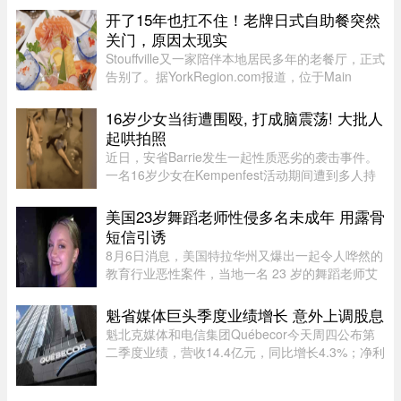
种关税（包括 Section 122、301 和 338 条款）纷
开了15年也扛不住！老牌日式自助餐突然
纷出台，令退款进展变得容 ...
关门，原因太现实
Stouffville又一家陪伴本地居民多年的老餐厅，正式
告别了。据YorkRegion.com报道，位于Main
Street与Ringwood Drive交界处的日式自助餐厅
Maki Zushi，已于7月30日结束营业。Maki Zushi
16岁少女当街遭围殴, 打成脑震荡! 大批人
经营15年后因租金上涨于7月30 ...
起哄拍照
近日，安省Barrie发生一起性质恶劣的袭击事件。
一名16岁少女在Kempenfest活动期间遭到多人持
续攻击，直至失去意识。更令人震惊的是，现场大
批年轻人围观、起哄和拍摄，却迟迟没有人上前制
美国23岁舞蹈老师性侵多名未成年 用露骨
止。据CTV新闻报道，事件发 ...
短信引诱
8月6日消息，美国特拉华州又爆出一起令人哗然的
教育行业恶性案件，当地一名 23 岁的舞蹈老师艾
米丽.普赖尔.阿尔比诺遭到警方逮捕，涉嫌对自己
舞蹈工作室的两名未成年学生实施性虐待，还通过
魁省媒体巨头季度业绩增长 意外上调股息
电子设备引诱青少年，面临 ...
魁北克媒体和电信集团Québecor今天周四公布第
二季度业绩，营收14.4亿元，同比增长4.3%；净利
润2.709亿元，同比增长24.4%。其中，电信业务
（Vidéotron、Freedom Mobile和Fizz）收入增长