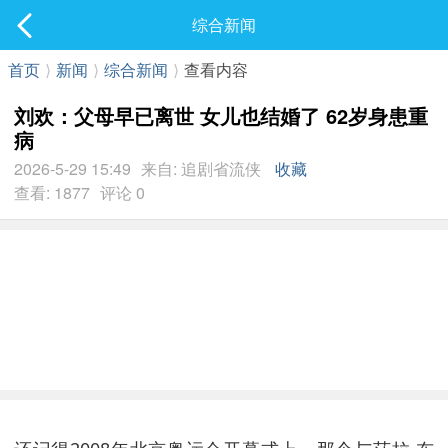
社区
综合新闻
最新发表
首页
⟩
新闻
⟩
综合新闻
⟩
查看内容
刘欢：父母早已离世 女儿也结婚了 62岁身患重
病
2026-5-29 15:49
来自: 追剧省流侠
收藏
查看: 1877
评论 0