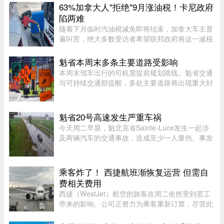
4%至12.3亿元，过去一年新增2 ...
63%加拿大人"拒绝"9月涨油税！卡尼政府
陷两难
随着下月临时汽油税减免即将结束，加拿大车主普
遍叫苦，绝大多数受访者希望联邦政府将这一减税
政策永久化。由加拿大纳税人联盟委托 Leger 民调
公司进行的最新调查显示，63% 的加拿大人希望总
魁省本周末多条主要道路受影响
理卡尼（Mark Carney）将 ...
本周末驾车出行的司机需提前规划路线。魁省交通
与可持续交通部提醒，多处主要道路将出现重大封
闭或交通限制，其中包括Boucherville 20号高速
（Jean-Lesage）部分路段全封闭，预计将造成拥
堵。20号高速（Boucherville ...
魁省20号高速发生严重车祸
今天周二早晨，魁北克省Sainte-Luce发生一起涉
及两辆汽车的交通事故，造成至少一人重伤。事发
地点位于Rimouski以北几公里处。事故发生在上午
7时45分左右，地点为20号高速公路第635公里
处。目前事故具体原因尚未公布 ...
乘客炸了！ 西捷航班渐恢复运营 但需自
费相关费用
西捷（WestJet）航空的旅客在周二依然受到罢工
带来的影响。公司正努力为乘客重新订票，尽管此
前经历了一天的空乘人员罢工与公司封锁事件。周
一，WestJet 与工会达成临时协议，航班已恢复运