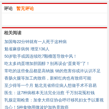
评论
暂无评论
相关阅读
加国每22分钟就有一人死于这种病
魁省麻疹病例 增至136人
50岁歌手或因连续吃7颗榴莲导致中风！
吃太多鸡蛋增加胆固醇？别再误会“蛋黄哥”了！
常吃的这些食品都是高钠族 钠的危害你或许认识不足
香肠火腿等加工肉致癌，新鲜红肉也有致癌可能
至少得等一个月 魁北克省癌症病人想做手术不容易
医生：这7种病根本无法完全治愈 千万别花冤枉钱
乳腺定期检查：加拿大癌症协会呼吁移民妇女予以重视
当心！5种食物用微波炉加热竟致癌