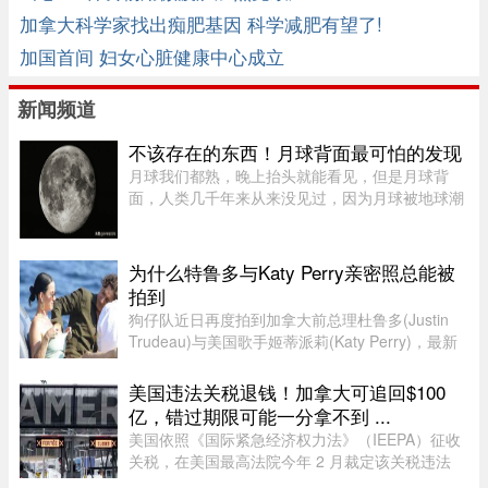
加拿大科学家找出痴肥基因 科学减肥有望了!
加国首间 妇女心脏健康中心成立
新闻频道
不该存在的东西！月球背面最可怕的发现
月球我们都熟，晚上抬头就能看见，但是月球背
面，人类几千年来从来没见过，因为月球被地球潮
汐锁定了，永远只有一面对着地球。背面只是从地
球视角无法观测，并非永久藏在黑暗里，月背和正
面一样拥有14天一轮的完整白 ...
为什么特鲁多与Katy Perry亲密照总能被
拍到
狗仔队近日再度拍到加拿大前总理杜鲁多(Justin
Trudeau)与美国歌手姬蒂派莉(Katy Perry)，最新
流出的一组照片显示，两人在法国南部海滩亲密互
动和拥吻，举止形影不离，再度成为娱乐媒体焦
美国违法关税退钱！加拿大可追回$100
点，也成功吸引美国参议员的 ...
亿，错过期限可能一分拿不到 ...
美国依照《国际紧急经济权力法》（IEEPA）征收
关税，在美国最高法院今年 2 月裁定该关税违法
前，已获得超过 1600 亿元的总收入。近期全球多