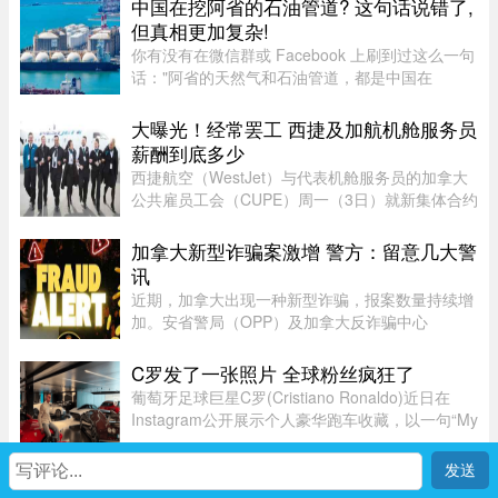
中国在挖阿省的石油管道? 这句话说错了,
营。但公司在周二发邮件表 ...
但真相更加复杂!
你有没有在微信群或 Facebook 上刷到过这么一句
话："阿省的天然气和石油管道，都是中国在
挖。"这句话在华人圈传得挺广，配上几张工地照
片，看起来"有图有真相"。那它到底是不是真的？
大曝光！经常罢工 西捷及加航机舱服务员
答案很简单：不准确，甚至可以说 ...
薪酬到底多少
西捷航空（WestJet）与代表机舱服务员的加拿大
公共雇员工会（CUPE）周一（3日）就新集体合约
达成临时协议，化解了持续多日的工潮危机。根据
西捷航空周一在官网公布的薪酬资料，该公司机舱
加拿大新型诈骗案激增 警方：留意几大警
服务员薪酬为每个「薪酬工时 ...
讯
近期，加拿大出现一种新型诈骗，报案数量持续增
加。安省警局（OPP）及加拿大反诈骗中心
（Canadian Anti-Fraud Centre）等多个执法及政
府机构，已针对这类手法日益复杂的骗局发出警
C罗发了一张照片 全球粉丝疯狂了
告。加拿大四大电信公司——罗渣士 ...
葡萄牙足球巨星C罗(Cristiano Ronaldo)近日在
Instagram公开展示个人豪华跑车收藏，以一句“My
toys（我的玩具）”搭配多张照片，引发全球球迷热
议。画面中集结超过40辆来自Ferrari、Rolls-
首页
我
社区
生活
Royce、McLaren、Bugatti等 ...