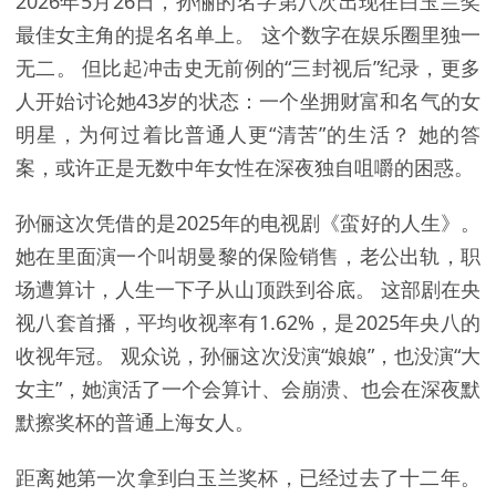
2026年5月26日，孙俪的名字第八次出现在白玉兰奖
最佳女主角的提名名单上。 这个数字在娱乐圈里独一
无二。 但比起冲击史无前例的“三封视后”纪录，更多
人开始讨论她43岁的状态：一个坐拥财富和名气的女
明星，为何过着比普通人更“清苦”的生活？ 她的答
案，或许正是无数中年女性在深夜独自咀嚼的困惑。
孙俪这次凭借的是2025年的电视剧《蛮好的人生》。
她在里面演一个叫胡曼黎的保险销售，老公出轨，职
场遭算计，人生一下子从山顶跌到谷底。 这部剧在央
视八套首播，平均收视率有1.62%，是2025年央八的
收视年冠。 观众说，孙俪这次没演“娘娘”，也没演“大
女主”，她演活了一个会算计、会崩溃、也会在深夜默
默擦奖杯的普通上海女人。
距离她第一次拿到白玉兰奖杯，已经过去了十二年。