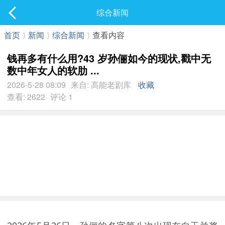
社区
综合新闻
最新发表
首页
⟩
新闻
⟩
综合新闻
⟩
查看内容
钱再多有什么用?43 岁孙俪如今的现状,戳中无
数中年女人的软肋 ...
2026-5-28 08:09
来自: 高能老剧库
收藏
查看: 2622
评论 1