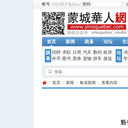
帐号
密码
首页
新闻
跳蚤
论坛
生
招聘
求职
日用
汽车
数码
租房
消
跳
论
蚤
坛
外币
图书
票券
宠物
拼车
接送
学
首页
新闻
魁省新闻
查看内容
蒙
›
›
›
›
魁