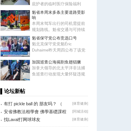
庇护者的临时医疗保险福利
后，近期又悄然恢复了部分福
魁省本周末多条主要道路受影
利项
响
本周末驾车出行的司机需提前
规划路线。魁省交通与可持续
交通部提醒，多处主要道路将
魁省保守党公布竞选口号
出
魁北克保守党党魁Éric
Duhaime昨天周四公布了该党
下一届省选的竞选口号：“Oser
加国巡查公海揭割鱼翅猖獗
pour
加拿大领导的北太平洋非法捕
鱼巡查行动发现大量怀疑违规
个案，包括割取鲨鱼鳍翅等问
题
▌论坛新帖
有打 pickle ball 的 朋友吗？ （
[
体育健身
]
Brossard
安省佛教法相學會 佛學基礎課程
[
同城活动
]
（第二十八
找Laval打网球球友
[
体育健身
]