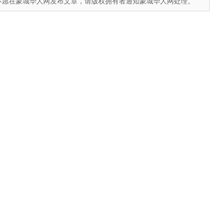
不愿在蒙城华人网发布文章，请版权拥有者通知蒙城华人网处理。