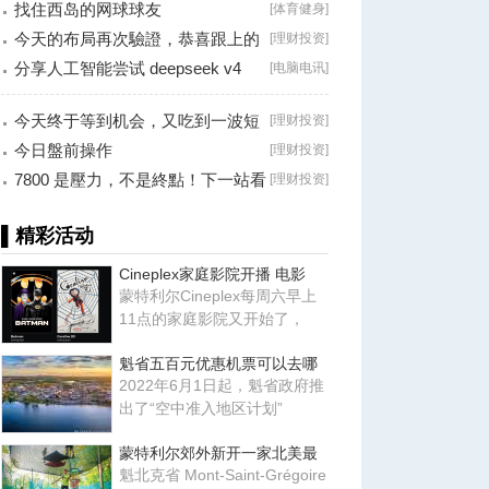
找住西岛的网球球友
[
体育健身
]
今天的布局再次驗證，恭喜跟上的
[
理财投资
]
朋友！
分享人工智能尝试 deepseek v4
[
电脑电讯
]
falsh, 据说
今天终于等到机会，又吃到一波短
[
理财投资
]
线利润！
今日盤前操作
[
理财投资
]
7800 是壓力，不是終點！下一站看
[
理财投资
]
8000？
▌精彩活动
Cineplex家庭影院开播 电影
蒙特利尔Cineplex每周六早上
11点的家庭影院又开始了，
魁省五百元优惠机票可以去哪
2022年6月1日起，魁省政府推
出了“空中准入地区计划”
蒙特利尔郊外新开一家北美最
魁北克省 Mont-Saint-Grégoire