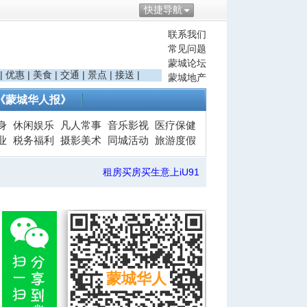
快捷导航
联系我们
常见问题
蒙城论坛
|
优惠
|
美食
|
交通
|
景点
|
接送
|
蒙城地产
《蒙城华人报》
身
休闲娱乐
凡人常事
音乐影视
医疗保健
业
税务福利
摄影美术
同城活动
旅游度假
租房买房买生意上iU91