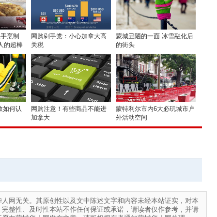
快手烹制
网购剁手党：小心加拿大高
蒙城丑陋的一面 冰雪融化后
懒人的超棒
关税
的街头
故如何认
网购注意！有些商品不能进
蒙特利尔市内6大必玩城市户
加拿大
外活动空间
华人网无关。其原创性以及文中陈述文字和内容未经本站证实，对本
、完整性、及时性本站不作任何保证或承诺，请读者仅作参考，并请