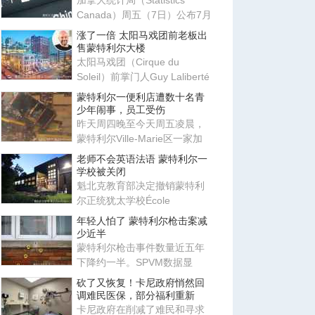
加拿大统计局（Statistics
Canada）周五（7日）公布7月
劳动力调查结果，新增就业职
涨了一倍 太阳马戏团前老板出
位
售蒙特利尔大楼
太阳马戏团（Cirque du
Soleil）前掌门人Guy Laliberté
近日将位于蒙特利尔市中心的
蒙特利尔一便利店遭数十名青
Ma
少年闹事，员工受伤
昨天周四晚至今天周五凌晨，
蒙特利尔Ville-Marie区一家加
油站发生骚乱，数十名青少年
老师不会英语法语 蒙特利尔一
学校被关闭
魁北克教育部决定撤销蒙特利
尔正统犹太学校École
communautaire Belz三个校区
年轻人怕了 蒙特利尔枪击案减
的办学
少近半
蒙特利尔枪击事件数量近五年
下降约一半。SPVM数据显
示，2025年全市发生76起枪击
砍了又恢复！卡尼政府悄然回
事件，
调难民医保，部分福利重新
卡尼政府在削减了难民和寻求