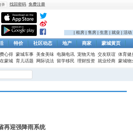
找回密码
免费注册
登
|
租房
|
售房
|
生意
|
就业
|
活动
活
特价
社区动态
地产
商家
蒙城黄页
费心得
蒙城车事
美食美味
电脑电讯
宠物天地
交友联谊
体育健
在蒙城
育儿话题
网际说法
留学移民
理财投资
就业经商
蒙城物
录
省再迎强降雨系统