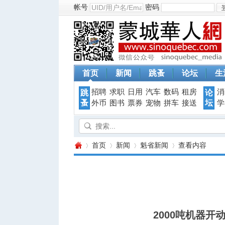
帐号
密码
首页
新闻
跳蚤
论坛
生
招聘
求职
日用
汽车
数码
租房
消
跳
论
蚤
坛
外币
图书
票券
宠物
拼车
接送
学
首页
新闻
魁省新闻
查看内容
蒙
›
›
›
›
2000吨机器开