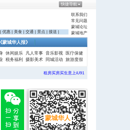
快捷导航
联系我们
常见问题
蒙城论坛
|
优惠
|
美食
|
交通
|
景点
|
接送
|
蒙城地产
《蒙城华人报》
身
休闲娱乐
凡人常事
音乐影视
医疗保健
业
税务福利
摄影美术
同城活动
旅游度假
租房买房买生意上iU91