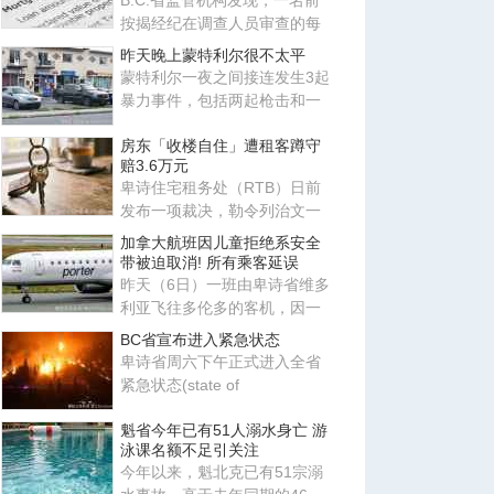
B.C.省监管机构发现，一名前
按揭经纪在调查人员审查的每
一份申请中，都向贷款机构提
昨天晚上蒙特利尔很不太平
交
蒙特利尔一夜之间接连发生3起
暴力事件，包括两起枪击和一
起纵火，分别发生在岛屿东西
房东「收楼自住」遭租客蹲守
赔3.6万元
卑诗住宅租务处（RTB）日前
发布一项裁决，勒令列治文一
名房东必须向其前租客赔偿超
加拿大航班因儿童拒绝系安全
过3
带被迫取消! 所有乘客延误
昨天（6日）一班由卑诗省维多
利亚飞往多伦多的客机，因一
名幼童拒绝扣上安全带，最终
BC省宣布进入紧急状态
卑诗省周六下午正式进入全省
紧急状态(state of
emergency)，此时全省正有逾
魁省今年已有51人溺水身亡 游
100场山火
泳课名额不足引关注
今年以来，魁北克已有51宗溺