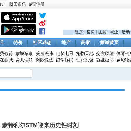
找回密码
免费注册
登
|
租房
|
售房
|
生意
|
就业
|
活动
活
特价
社区动态
地产
商家
蒙城黄页
费心得
蒙城车事
美食美味
电脑电讯
宠物天地
交友联谊
体育健
在蒙城
育儿话题
网际说法
留学移民
理财投资
就业经商
蒙城物
录
动 蒙特利尔STM迎来历史性时刻