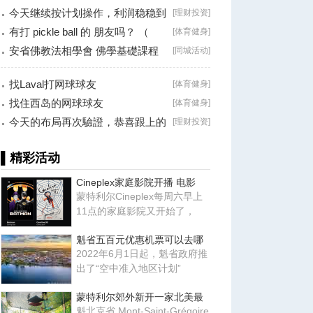
今天继续按计划操作，利润稳稳到
[
理财投资
]
手！
有打 pickle ball 的 朋友吗？ （
[
体育健身
]
Brossard
安省佛教法相學會 佛學基礎課程
[
同城活动
]
（第二十八
找Laval打网球球友
[
体育健身
]
找住西岛的网球球友
[
体育健身
]
今天的布局再次驗證，恭喜跟上的
[
理财投资
]
朋友！
▌精彩活动
Cineplex家庭影院开播 电影
蒙特利尔Cineplex每周六早上
11点的家庭影院又开始了，
魁省五百元优惠机票可以去哪
2022年6月1日起，魁省政府推
出了“空中准入地区计划”
蒙特利尔郊外新开一家北美最
魁北克省 Mont-Saint-Grégoire