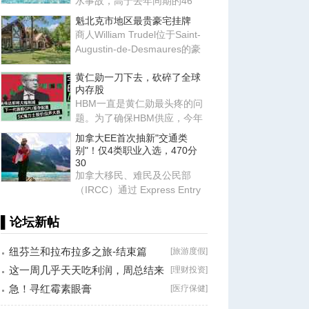
水事故，高于去年同期的46
宗。许多遇难者不会游泳。去
魁北克市地区最贵豪宅挂牌
年一
商人William Trudel位于Saint-
Augustin-de-Desmaures的豪
华住宅重新上市，售价高达140
黄仁勋一刀下去，砍碎了全球
内存股
HBM一直是黄仁勋最头疼的问
题。为了确保HBM供应，今年
6月，黄仁勋带着团队跑遍了亚
加拿大EE首次抽新"交通类
洲
别"！仅4类职业入选，470分
30
加拿大移民、难民及公民部
（IRCC）通过 Express Entry
系统发出新一轮邀请，邀请更
多
▌论坛新帖
纽芬兰和拉布拉多之旅-结束篇
[
旅游度假
]
这一周几乎天天吃利润，周总结来
[
理财投资
]
了！
急！寻红霉素眼膏
[
医疗保健
]