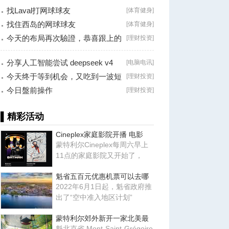
找Laval打网球球友
[
体育健身
]
找住西岛的网球球友
[
体育健身
]
今天的布局再次驗證，恭喜跟上的
[
理财投资
]
朋友！
分享人工智能尝试 deepseek v4
[
电脑电讯
]
falsh, 据说
今天终于等到机会，又吃到一波短
[
理财投资
]
线利润！
今日盤前操作
[
理财投资
]
▌精彩活动
Cineplex家庭影院开播 电影
蒙特利尔Cineplex每周六早上
11点的家庭影院又开始了，
魁省五百元优惠机票可以去哪
2022年6月1日起，魁省政府推
出了“空中准入地区计划”
蒙特利尔郊外新开一家北美最
魁北克省 Mont-Saint-Grégoire