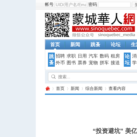
帐号
密码
首页
新闻
跳蚤
论坛
生
招聘
求职
日用
汽车
数码
租房
消
跳
论
蚤
坛
外币
图书
票券
宠物
拼车
接送
学
首页
新闻
综合新闻
查看内容
蒙
›
›
›
›
“投资避坑” 美