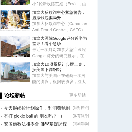
小2轮新欢陈苡㛤（Era），由
于她自称台大“3硕1博”、智商
加拿大反欺诈中心紧急警告：
虚拟钱包骗局升
加拿大反欺诈中心（Canadian
Anti-Fraud Centre，CAFC）
近日发布最新警告，提醒所有
加拿大医院Google评分近半为
使
差评！看个急诊
最近一项针对加拿大急症医院
Google 评分的研究显示，在
2017-2022 年间，研究团队共
加拿大10项贸易让步摆上桌，
换美国下调钢铝
加拿大与美国正在磋商一项可
能的协议，根据该协议，渥太
华将同意满足特朗普政府提出
的
▌论坛新帖
更多新帖
今天继续按计划操作，利润稳稳到
[
理财投资
]
手！
有打 pickle ball 的 朋友吗？ （
[
体育健身
]
Brossard
安省佛教法相學會 佛學基礎課程
[
同城活动
]
（第二十八