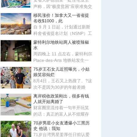
安省大萨德伯里一处住宅业主
声称，因“极度贫困”应获准免交
地税。安省评估复核委员会
移民涨价！加拿大又一省省提
名收$1000，此
自 9 月 1 日起，计划通过新斯
科舍省省提名计划（NSNP）工
作类别申请移民的外国人需缴
蒙特利尔地铁站两人被喷辣椒
水
周四晚上 11 点左右，蒙特利尔
Place-des-Arts 地铁站发生一
起肢体冲突，事件升级导致
75岁王石女儿近照曝光，小姑
娘笑容灿烂
8月4日，王石又上热搜了。?这
次不是因为30岁的年龄差婚
姻，也不是因为田朴珺又说了
离岸税收政策刚出，很多有钱
什
人就开始离婚了
财富圈里流传着一句半开玩笑
的话：真正的富人从不炫耀存
款，他们炫耀的是律师、会计
70岁男星小女友遭爆小三黑历
师
史 他说：我知
71岁台湾男星姜厚任日前认爱