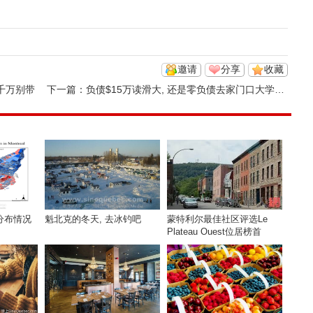
邀请
分享
收藏
千万别带
下一篇：
负债$15万读滑大, 还是零负债去家门口大学? 这笔账太扎心了
分布情况
魁北克的冬天, 去冰钓吧
蒙特利尔最佳社区评选Le
Plateau Ouest位居榜首