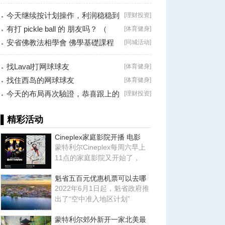
今天继续按计划操作，利润稳稳到
[
理财投资
]
手！
有打 pickle ball 的 朋友吗？ （
[
体育健身
]
Brossard
安省佛教法相學會 佛學基礎課程
[
同城活动
]
（第二十八
找Laval打网球球友
[
体育健身
]
找住西岛的网球球友
[
体育健身
]
今天的布局再次驗證，恭喜跟上的
[
理财投资
]
朋友！
▌精彩活动
Cineplex家庭影院开播 电影
蒙特利尔Cineplex每周六早上
11点的家庭影院又开始了，
魁省五百元优惠机票可以去哪
2022年6月1日起，魁省政府推
出了“空中准入地区计划”
蒙特利尔郊外新开一家北美最