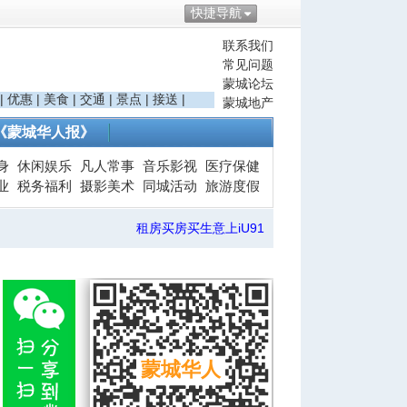
快捷导航
联系我们
常见问题
蒙城论坛
|
优惠
|
美食
|
交通
|
景点
|
接送
|
蒙城地产
《蒙城华人报》
身
休闲娱乐
凡人常事
音乐影视
医疗保健
业
税务福利
摄影美术
同城活动
旅游度假
租房买房买生意上iU91