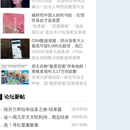
8月6日消息，美国特拉华州又
爆出一起令人哗然的教育行业
恶性案件，当地一名 23 岁的舞
她研究中国人的性与欲：生理
性喜欢才是真爱
“性萧条”、“恋爱降级”、“低欲
望社会”是近年讨论亲密关系绕
不开的词汇。暗含其中
CRA数据泄露：部分加拿大人
最高可获5,000元赔偿，现已
2020年加拿大税务局（CRA）
发生持续数月的数据泄露事
件，导致数千名加拿大人的私
房主自称"极度贫困"求免地税！
人信
查账发现年入17万存款数
安省大萨德伯里一处住宅业主
声称，因“极度贫困”应获准免交
地税。安省评估复核委员会
▌论坛新帖
纽芬兰和拉布拉多之旅-结束篇
[
旅游度假
]
这一周几乎天天吃利润，周总结来
[
理财投资
]
了！
急！寻红霉素眼膏
[
医疗保健
]