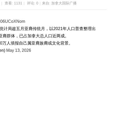
|
查看:
1131
|
评论: 0
|
来自: 加拿大国际广播
co/c06UCoXNom
大统计局趁五月亚裔传统月，以2021年人口普查整理出
亚裔群体，已占加拿大总人口近两成。
700万人填报自己属亚裔族裔或文化背景。
en)
May 13, 2026