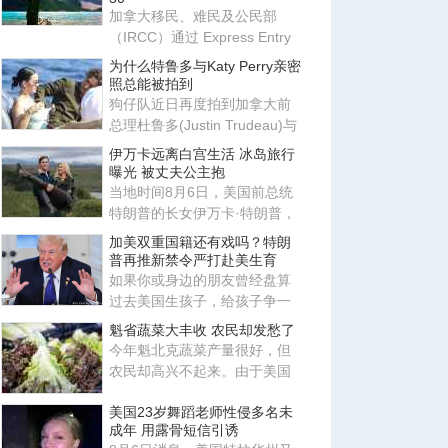
加拿大移民、难民及公民部
（IRCC）通过 Express Entry
系统发出新一轮邀请，邀请更
为什么特鲁多与Katy Perry亲密
多
照总能被拍到
狗仔队近日再度拍到加拿大前
总理杜鲁多(Justin Trudeau)与
美国歌手姬蒂派莉(Katy Perr
伊万卡远离白宫生活 冰岛旅行
曝光 被丈夫公主抱
当地时间8月6日，美国前总统
特朗普的长女伊万卡·特朗普，
与丈夫贾里德·库什纳现身冰
加美双重国籍还有戏吗？特朗
普再推新禁令严打赴美生育
如果你或身边的朋友曾经盘算
过去美国生孩子，给孩子争一
本美国护照，那这条路现在正
魁省蔬菜大丰收 农民却发愁了
变
今年魁北克蔬菜产量很好，但
农民却高兴不起来。由于美国
市场需求下降，加上北美蔬菜
美国23岁舞蹈老师性侵多名未
供
成年 用露骨短信引诱