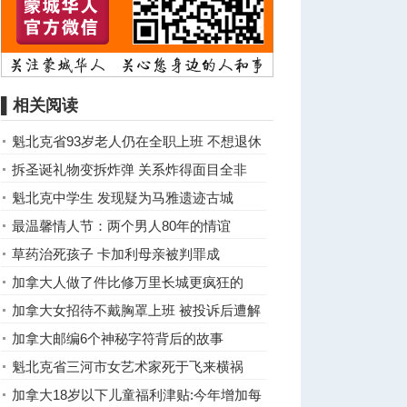
▌相关阅读
魁北克省93岁老人仍在全职上班 不想退休
拆圣诞礼物变拆炸弹 关系炸得面目全非
魁北克中学生 发现疑为马雅遗迹古城
最温馨情人节：两个男人80年的情谊
草药治死孩子 卡加利母亲被判罪成
加拿大人做了件比修万里长城更疯狂的
事！
加拿大女招待不戴胸罩上班 被投诉后遭解
雇
加拿大邮编6个神秘字符背后的故事
魁北克省三河市女艺术家死于飞来横祸
加拿大18岁以下儿童福利津贴:今年增加每