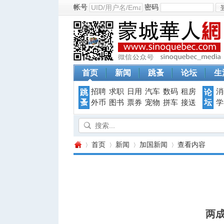
帐号
密码
首页
新闻
跳蚤
论坛
生
招聘
求职
日用
汽车
数码
租房
消
跳
论
蚤
坛
外币
图书
票券
宠物
拼车
接送
学
首页
新闻
加国新闻
查看内容
蒙
›
›
›
›
两