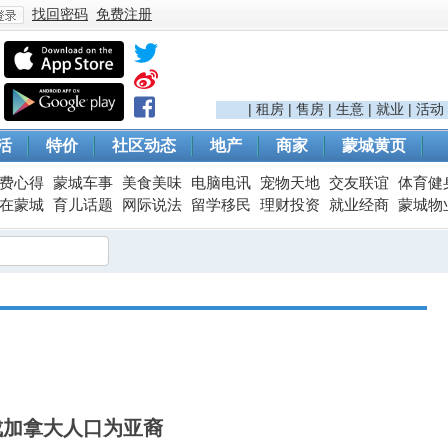
找回密码
免费注册
登
|
租房
|
售房
|
生意
|
就业
|
活动
活
特价
社区动态
地产
商家
蒙城黄页
费心得
蒙城车事
美食美味
电脑电讯
宠物天地
交友联谊
体育健
在蒙城
育儿话题
网际说法
留学移民
理财投资
就业经商
蒙城物
录
成加拿大人口为亚裔