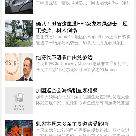
二季度业绩，营收14.4亿元，同比增长4.3%；净利
润2.709亿元，同比增长24.4%。其中，电信业务
（Vidéotron、Freedom Mobile和Fizz）收入增长
4%至12.3亿元，过去一年新增2 ...
确认！魁省这里遭EF0级龙卷风袭击，屋
顶被掀、树木倒塌
魁北克省Lanaudière地区的Repentigny上周日确实
遭遇了一场龙卷风袭击。加拿大北方龙卷风项目
（Northern Tornadoes Project，NTP）调查确
认，当天形成的是一场EF0级龙卷风。报告指出，
他将代表魁省自由党参选
这场龙卷风是在一个弱超级单体 ...
长期担任Old Brewery Mission总裁兼首席执行官、
长期关注蒙特利尔无家可归者议题的James
Hughes，将代表魁北克自由党（PLQ）参加今秋
省选。CTV News援引消息人士称，自由党党魁
Charles Milliard预计将于今天周四下午 ...
加国巡查公海揭割鱼翅猖獗
加拿大领导的北太平洋非法捕鱼巡查行动发现大量
怀疑违规个案，包括割取鲨鱼鳍翅等问题仍然普遍
存在。加拿大渔业及海洋部周四（6日）公布，执
法人员近期在公海登船搜查30艘渔船，共发现52宗
可能违规个案；去年则在检 ...
魁省本周末多条主要道路受影响
本周末驾车出行的司机需提前规划路线。魁省交通