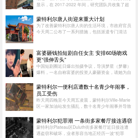
显示，在 2017-2022 年间，研究团队共收集了超
5.3 万条 Google 评论，随机抽取了 1,000 条进行
深入分析。数据显示，47.9% 的评论为负面，远高
蒙特利尔唐人街迎来重大计划
于正面（32.3%）和中立（ ...
为了改善蒙特利尔唐人街的生活环境，市政府官员
今天周二公布了一系列措施，包括派遣专门清洁
队，以及成立当地社区联盟。蒙特利尔市执行委员
会主席、Saint-Jacques区议员Claude Pinard表
示：“我们正在把承诺变成行动 ...
富婆砸钱拍短剧自任女主 安排60场吻戏
更“强伸舌头”
中国短剧圈近日爆出拍摄争议，导演梦星（梦馨）
爆料，一名自称富婆的投资人豪砸资金，请她为自
己量身打造一部50多集短剧，不仅富婆亲自担任女
主角，并亲选男主角演员，还要求剧中安排60多场
蒙特利尔一便利店遭数十名青少年闹事，
吻戏。男主角演员钟宇飞近 ...
员工受伤
昨天周四晚至今天周五凌晨，蒙特利尔Ville-Marie
区一家加油站发生骚乱，数十名青少年闹事并导致
一名员工受伤。当晚也是La Ronde举办的“魁北克
国际烟花节”（International des feux Loto-
蒙特利尔犯罪潮 一条街多家餐厅接连遇窃
Québec）本季最后一场活动 ...
蒙特利尔Plateau区Duluth街多家餐厅近日接连遭
遇盗窃和破坏，业者形容当地正经历一波“犯罪