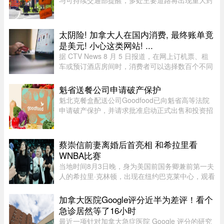
与可持续交通部提醒，多处主要道路将出现重大封
闭或交通限制，其中包括Boucherville 20号高速
（Jean-Lesage）部分路段全封闭，预计将造成拥
堵。20号高速（Boucherville ...
太阴险! 加拿大人在国内消费, 最终账单竟
是美元! 小心这类网站! ...
据 CTV News 8 月 5 日报道，在网上订机票、租
车或预订酒店房间时，消费者可以选择数百个不同
网站。图片来源：Pexels，作者：Negative Space
虽然有些旅游类网站是加拿大本地公司，但许多并
魁省送餐公司申请破产保护
非如此，即使你要前往加拿 ...
魁北克餐盒配送公司Goodfood已向魁省高等法院
申请破产保护，并请求批准启动正式出售和投资招
募程序。公司昨天周二根据联邦《公司债权人安排
法》（CCAA）提交申请，同时要求任命Raymond
Chabot Inc.担任监督机构。此 ...
蔡崇信前妻离婚后首亮相 和希拉里看
WNBA比赛
当地时间8月3日晚，身为美国前国务卿兼前第一夫
人的希拉里·克林顿，出现在纽约巴克莱中心，观看
一场WNBA的比赛，纽约自由队迎战西雅图风暴
队。主场作战的纽约自由队最终以 95-83 获胜，位
加拿大医院Google评分近半为差评！看个
列总积分榜第七位，而风暴 ...
急诊居然等了16小时
最近一项针对加拿大急症医院 Google 评分的研究