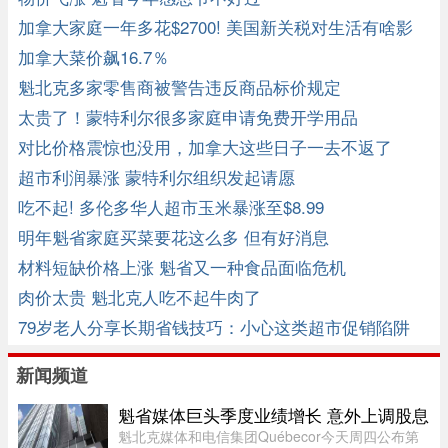
加拿大家庭一年多花$2700! 美国新关税对生活有啥影
响?
加拿大菜价飙16.7％
魁北克多家零售商被警告违反商品标价规定
太贵了！蒙特利尔很多家庭申请免费开学用品
对比价格震惊也没用，加拿大这些日子一去不返了
超市利润暴涨 蒙特利尔组织发起请愿
吃不起! 多伦多华人超市玉米暴涨至$8.99
明年魁省家庭买菜要花这么多 但有好消息
材料短缺价格上涨 魁省又一种食品面临危机
肉价太贵 魁北克人吃不起牛肉了
79岁老人分享长期省钱技巧：小心这类超市促销陷阱
新闻频道
魁省媒体巨头季度业绩增长 意外上调股息
魁北克媒体和电信集团Québecor今天周四公布第