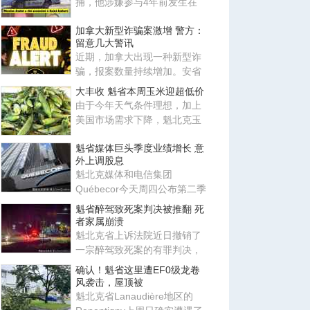
捕，他涉嫌参与4年前发生在
Beauce地区Saint-Isidore的谋
加拿大新型诈骗案激增 警方：
杀
留意几大警讯
近期，加拿大出现一种新型诈
骗，报案数量持续增加。安省
警局（OPP）及加拿大反诈骗
大丰收 魁省本周玉米迎超低价
中
由于今年天气条件理想，加上
美国市场需求下降，魁北克玉
米供应量大增，本周价格创下
魁省媒体巨头季度业绩增长 意
异
外上调股息
魁北克媒体和电信集团
Québecor今天周四公布第二季
度业绩，营收14.4亿元，同比
魁省醉驾致死案判决被推翻 死
增长4.3
者家属崩溃
魁北克省上诉法院近日撤销了
一宗醉驾致死案的有罪判决，
并下令重审，理由是检方未能
确认！魁省这里遭EF0级龙卷
证
风袭击，屋顶被
魁北克省Lanaudière地区的