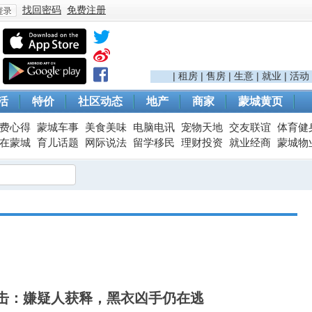
找回密码
免费注册
登
|
租房
|
售房
|
生意
|
就业
|
活动
活
特价
社区动态
地产
商家
蒙城黄页
费心得
蒙城车事
美食美味
电脑电讯
宠物天地
交友联谊
体育健
在蒙城
育儿话题
网际说法
留学移民
理财投资
就业经商
蒙城物
录
击：嫌疑人获释，黑衣凶手仍在逃