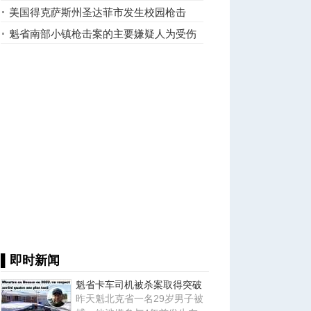
美国得克萨斯州圣达菲市发生校园枪击
案，10人丧生
魁省南部小镇枪击案的主要嫌疑人为受伤
男子
▌即时新闻
魁省卡车司机被杀案取得突破
昨天魁北克省一名29岁男子被