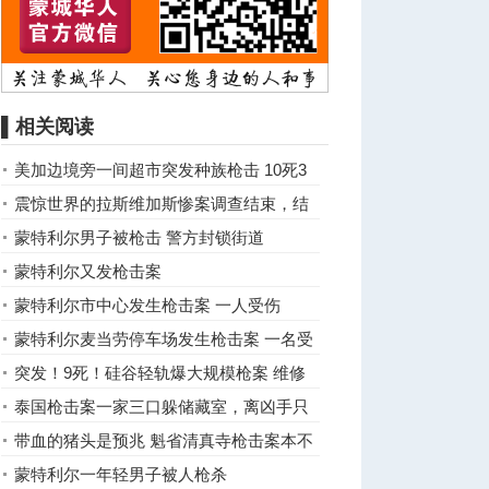
▌相关阅读
美加边境旁一间超市突发种族枪击 10死3
伤
震惊世界的拉斯维加斯惨案调查结束，结
果却出人意料……
蒙特利尔男子被枪击 警方封锁街道
蒙特利尔又发枪击案
蒙特利尔市中心发生枪击案 一人受伤
蒙特利尔麦当劳停车场发生枪击案 一名受
伤男子在逃
突发！9死！硅谷轻轨爆大规模枪案 维修
工扫射
泰国枪击案一家三口躲储藏室，离凶手只
有2米，女儿却突然哭出声 ...
带血的猪头是预兆 魁省清真寺枪击案本不
会死那么多人？
蒙特利尔一年轻男子被人枪杀