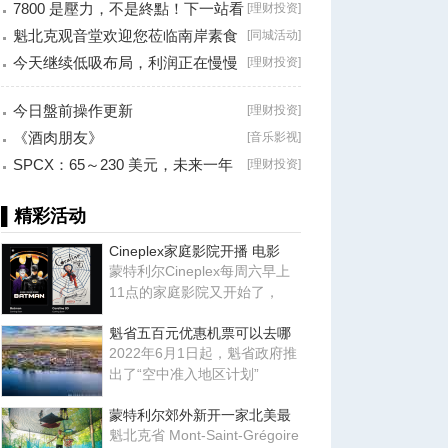
7800 是壓力，不是終點！下一站看
[
理财投资
]
8000？
魁北克观音堂欢迎您莅临南岸素食
[
同城活动
]
分享会！
今天继续低吸布局，利润正在慢慢
[
理财投资
]
兑现！
今日盤前操作更新
[
理财投资
]
《酒肉朋友》
[
音乐影视
]
SPCX：65～230 美元，未来一年
[
理财投资
]
最大的机会？
▌精彩活动
Cineplex家庭影院开播 电影
蒙特利尔Cineplex每周六早上
11点的家庭影院又开始了，
魁省五百元优惠机票可以去哪
2022年6月1日起，魁省政府推
出了“空中准入地区计划”
蒙特利尔郊外新开一家北美最
魁北克省 Mont-Saint-Grégoire