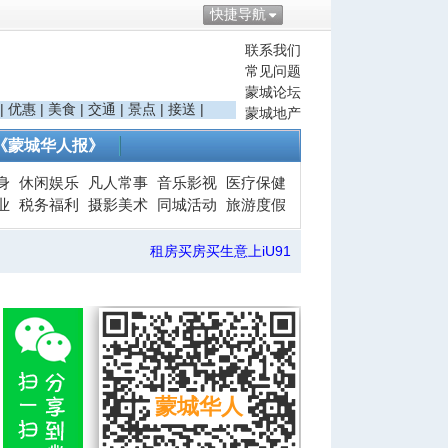
快捷导航
联系我们
常见问题
蒙城论坛
|
优惠
|
美食
|
交通
|
景点
|
接送
|
蒙城地产
《蒙城华人报》
身
休闲娱乐
凡人常事
音乐影视
医疗保健
业
税务福利
摄影美术
同城活动
旅游度假
租房买房买生意上iU91