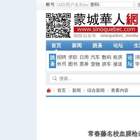
帐号
密码
首页
新闻
跳蚤
论坛
生
招聘
求职
日用
汽车
数码
租房
消
跳
论
蚤
坛
外币
图书
票券
宠物
拼车
接送
学
首页
新闻
综合新闻
查看内容
蒙
›
›
›
›
常春藤名校血腥枪