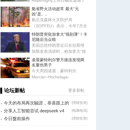
Repentigny上周日确实遭遇了
一场龙卷风袭击。加拿大北方
魁省野火活动超常 最大“元
龙
凶”是。。
魁北克森林火灾防护局
（SOPFEU）表示，今年7月全
省野火活动高于往年平均水
特朗普突批加拿大"很刻薄"！卡
平，主要原
尼随后当众暗
美国总统特朗普近日在拉斯维
加斯发表演讲时，称加拿大“很
刻薄”，但同时表示“我爱加
凌晨蒙特利尔警方接连发现两
名重伤男子
今天周四凌晨，蒙特利尔
Mercier–Hochelaga-
Maisonneuve区接连发现两名
身受重伤的男子
▌论坛新帖
更多新帖
今天的布局再次驗證，恭喜跟上的
[
理财投资
]
朋友！
分享人工智能尝试 deepseek v4
[
电脑电讯
]
falsh, 据说
今日盤前操作
[
理财投资
]