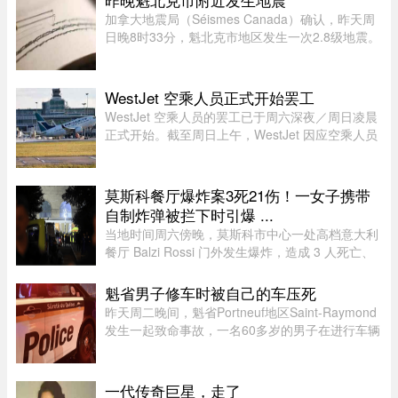
加拿大地震局（Séismes Canada）确认，昨天周
日晚8时33分，魁北克市地区发生一次2.8级地震。
震中位于魁北克市以西南偏西约12公里处，震源深
度22.7公里。不少网友在社交媒体表示感受到震
动，形容感觉像打雷或重型车 ...
WestJet 空乘人员正式开始罢工
WestJet 空乘人员的罢工已于周六深夜／周日凌晨
正式开始。截至周日上午，WestJet 因应空乘人员
发出的罢工通知，已取消了309个航班。
莫斯科餐厅爆炸案3死21伤！一女子携带
自制炸弹被拦下时引爆 ...
当地时间周六傍晚，莫斯科市中心一处高档意大利
餐厅 Balzi Rossi 门外发生爆炸，造成 3 人死亡、
至少 21 人受伤。遇难者包括一名携带自制炸弹的
女子、餐厅的安保人员及一名顾客。爆炸发生在晚
魁省男子修车时被自己的车压死
上 8 点前，地点位于莫 ...
昨天周二晚间，魁省Portneuf地区Saint-Raymond
发生一起致命事故，一名60多岁的男子在进行车辆
维修时，被自己的汽车压住身亡。魁省省警
（SQ）于晚上6时30分左右接报，赶赴Saint-
Raymond的rang Sainte-Croix，当时一名 ...
一代传奇巨星，走了