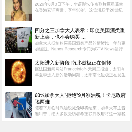
2026年8月3日下午，华语影坛传奇歌舞巨星葛兰
在香港安详离世，享年93岁。这位活跃于20世纪
50至60年代的“千面女郎”，以集唱歌、演戏和舞蹈
于一身的全能才华闻名，曾主演多部经典华语歌舞
片。她的离去，带走了一个流 ...
四分之三加拿大人表示：即使美国酒类重
新上架，也不会购买 ...
加拿大人抵制购买美国酒类产品的情绪比一年前更
加强烈。Nanos Research专门为CTV News进行
的一项最新民调显示，近四分之三（74%）的加拿
大人表示，即使美国酒类重新摆上货架，他们也不
太阳进入新阶段 南北磁极正在倒转
太可能购买。 ...
据法国新闻网站Franceinfo昨天周二报道，太阳今
年夏季进入新的活动周期，太阳南北磁极正在发生
倒转。这一现象大约每11年出现一次。在太阳活动
达到峰值时，太阳两极会交换位置：北磁极转变为
南磁极，南磁极则转变为北 ...
63%加拿大人"拒绝"9月涨油税！卡尼政府
陷两难
随着下月临时汽油税减免即将结束，加拿大车主普
遍叫苦，绝大多数受访者希望联邦政府将这一减税
政策永久化。由加拿大纳税人联盟委托 Leger 民调
公司进行的最新调查显示，63% 的加拿大人希望总
理卡尼（Mark Carney）将 ...