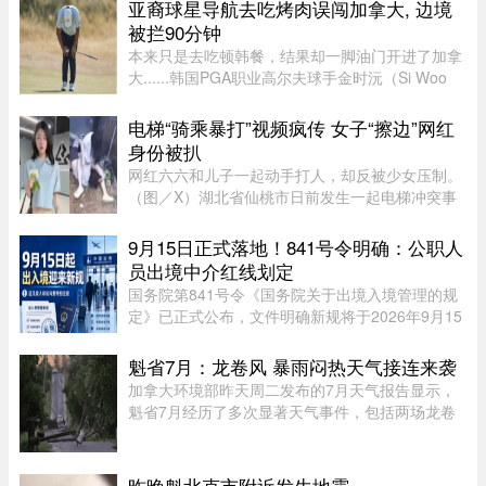
水侵袭以来，该区举行的首次市政委员会会议。居
亚裔球星导航去吃烤肉误闯加拿大, 边境
民表示，自己已经花费数万甚至数十 ...
被拦90分钟
本来只是去吃顿韩餐，结果却一脚油门开进了加拿
大......韩国PGA职业高尔夫球手金时沅（Si Woo
Kim）近日就经历了一场堪称电影情节的乌龙：跟
着Google Maps导航去吃饭，结果一路从美国底特
电梯“骑乘暴打”视频疯传 女子“擦边”网红
律直接开进了加拿大，最后因 ...
身份被扒
网红六六和儿子一起动手打人，却反被少女压制。
（图／X）湖北省仙桃市日前发生一起电梯冲突事
件！一名27岁的妈妈因儿子挡住电梯门被一名14岁
少女催促，心生不满竟先动手攻击，更教唆儿
9月15日正式落地！841号令明确：公职人
子“帮我打她”。不料，她反遭 ...
员出境中介红线划定
国务院第841号令《国务院关于出境入境管理的规
定》已正式公布，文件明确新规将于2026年9月15
日全面落地实施。此次法规细化出入境全流程管
理，其中针对公职人员、出入境中介机构的约束条
魁省7月：龙卷风 暴雨闷热天气接连来袭
款，引发社会广泛关注。新规并 ...
加拿大环境部昨天周二发布的7月天气报告显示，
魁省7月经历了多次显著天气事件，包括两场龙卷
风、强雷暴、高温闷热天气及局部暴雨。7月21日
晚，源自安大略省的两场龙卷风先后进入魁省，分
别袭击了Laurentides地区的Ha ...
昨晚魁北克市附近发生地震