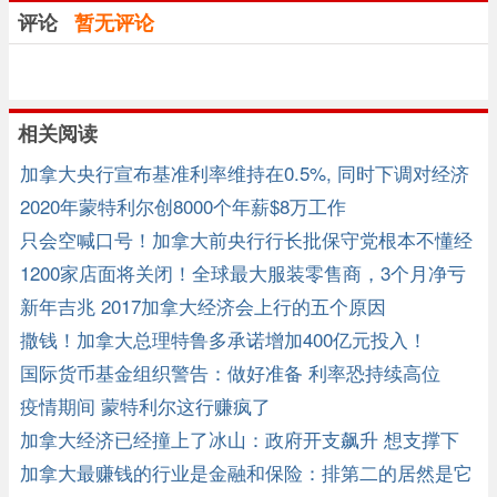
评论
暂无评论
相关阅读
加拿大央行宣布基准利率维持在0.5%, 同时下调对经济
预期
2020年蒙特利尔创8000个年薪$8万工作
只会空喊口号！加拿大前央行行长批保守党根本不懂经
济！
1200家店面将关闭！全球最大服装零售商，3个月净亏
损32.6亿元！ ...
新年吉兆 2017加拿大经济会上行的五个原因
撒钱！加拿大总理特鲁多承诺增加400亿元投入！
国际货币基金组织警告：做好准备 利率恐持续高位
疫情期间 蒙特利尔这行赚疯了
加拿大经济已经撞上了冰山：政府开支飙升 想支撑下
去很难
加拿大最赚钱的行业是金融和保险：排第二的居然是它