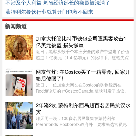
不涉及个人利益 魁省经济部长的嫌疑被洗清了
蒙特利尔餐饮行业就算开门也救不回来
新闻频道
加拿大托管比特币钱包公司遭黑客攻击1
亿美元被盗 损失惨重
近日，黑客从数千个本应安全的账户中盗走了价值
超过 1 亿美元（1.4 亿加元）的比特币。这笔失踪
的资金源于加拿大 Coinkite Inc. 托管的“冷”比特币
钱包的软件漏洞。冷钱包除了私密密码（“密钥”）
网友气炸: 在Costco买了一箱零食, 回家开
之外，还配有实体 ...
箱后傻眼了!
近日，一位加拿大网友在Costco的购物经历在
Reddit论坛的 r/CostcoCanada 板块引发了热议。
这位网友兴冲冲地买了一箱心爱的巧克力零食，结
果回家一开箱，血压直接飙升——里面的零食居然
2年淹2次 蒙特利尔西岛超百名居民抗议水
凭空消失了近三分之一！图片来 ...
灾
昨天周一晚，100多名居民聚集在蒙特利尔
Pierrefonds-Roxboro区政府外，要求民选官员尽
快采取行动。这是自今年6月西岛数百户住宅遭洪