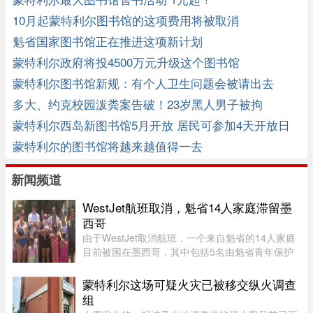
10月起蒙特利尔图书馆的这项费用将被取消
魁省国家图书馆正在推进这项新计划
蒙特利尔政府将投4500万元升级这个图书馆
蒙特利尔图书馆新规：有个人卫生问题会被请出去
多大、约克校园泼粪案告破！23岁黑人男子被拘
蒙特利尔西岛新图书馆5月开放 居民可参加4天开放日
蒙特利尔的图书馆将越来越值得一去
新闻频道
WestJet航班取消，魁省14人家庭滞留墨
西哥
由于WestJet取消航班，一个来自魁省的14人家庭
目前被困在墨西哥，其中包括5名由魁省青年保护
局（DPJ）安置照顾的女孩。52岁的寄养家庭母亲
Josée Pelletier表示，一家人原定周一返程，却在
蒙特利尔这场可疑火灾已被移交纵火调查
起飞前数小时收到航班取消 ...
组