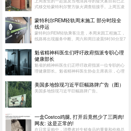
上周发生的一起波及当地清真寺的疑火案目前已正
式移交给蒙特利尔警方纵火调查组接手。上周五凌
晨 2 点左右，约 50 名消防员接报赶往蒙特利尔
Côte-des-Neiges–Notre-Dame-de-Grâce 区的
蒙特利尔REM轻轨周末施工 部分时段全
Courtrai Avenue，停在两 ...
线停运
蒙特利尔REM轻轨乘客注意，本周末因工程施工，
线路将出现服务中断。周六和周日凌晨5时30分至7
时30分，REM全线暂停服务；其中Anse-à-l’Orme
至Bois-Franc路段停运时间将持续至上午10时。
魁省精神科医生们呼吁政府指派专职心理
REM将安排接驳巴士连接受影响 ...
健康部长
魁省的精神科医生们正呼吁政府指派一位专职的心
理健康部长。魁省精神科医生协会主席表示，心理
健康部长有助于统筹协调政府各部门的行动，并确
保心理健康问题在选举周期之后依然能被列为优先
美国多地惊现习近平巨幅路牌广告（图）
事项。在蒙特利尔无家可归 ...
美国多地惊现习近平巨幅路牌广告。
一盒Costco鸡腿, 打开后竟然少了三两肉!
网友: 这是正常的!
在日常采购中，消费者对生鲜食品的重量和价格总