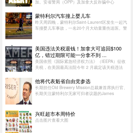
加。安省警局（OPP）及加拿大反诈骗中心
（Canadian Anti-Fraud Centre）等多个执法及政
府机构，已针对这类手法日益复杂的骗局发出警
蒙特利尔汽车撞上婴儿车
告。加拿大四大电信公司——罗渣士 ...
昨天周四晚，蒙特利尔Saint-Laurent区发生一起汽
车撞婴儿车事故，一名20个月大幼童重伤送医。警
方表示，晚上7时45分左右，接获多宗911报警，
称Montpellier Boulevard与Muir Street路口附近一
辆汽车撞上一辆婴儿车。 ...
美国违法关税退钱！加拿大可追回$100
亿，错过期限可能一分拿不到 ...
美国依照《国际紧急经济权力法》（IEEPA）征收
关税，在美国最高法院今年 2 月裁定该关税违法
前，已获得超过 1600 亿元的总收入。近期全球多
种关税（包括 Section 122、301 和 338 条款）纷
他将代表魁省自由党参选
纷出台，令退款进展变得容 ...
长期担任Old Brewery Mission总裁兼首席执行官、
长期关注蒙特利尔无家可归者议题的James
Hughes，将代表魁北克自由党（PLQ）参加今秋
省选。CTV News援引消息人士称，自由党党魁
Charles Milliard预计将于今天周四下午 ...
兴旺超市本周特价
点击图片查看大图