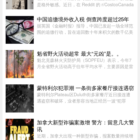
是格外敏感。近日，在 Reddit 的 r/CostcoCanada
板块上，一位网友分享了自己的购物疑惑：在
Costco 购买的 Kirkland 无骨鸡腿肉，去掉包装后
中国追缴境外收入税 倒查跨度超过25年
称重，竟然比标签上的重量 ...
据英国《金融时报》报导，中国已发起一场全球范
围的追缴行动，旨在追回数十年来积欠的数千亿美
元税款，北京方面正通过瞄准超级富豪群体，以填
补日益扩大的财政缺口。监管部门已加强了对海外
资本利得及投资的审查—— ...
魁省野火活动超常 最大“元凶”是。。
魁北克森林火灾防护局（SOPFEU）表示，今年7
月全省野火活动高于往年平均水平，主要原因是雷
击频繁。在重点防火区域，7月共发生90起森林火
灾，烧毁约1675公顷森林。相比之下，近年7月平
均为66起火灾，受影响面积约111 ...
蒙特利尔犯罪潮 一条街多家餐厅接连遇窃
蒙特利尔Plateau区Duluth街多家餐厅近日接连遭
遇盗窃和破坏，业者形容当地正经历一波“犯罪
潮”，希望警方加强执法。位于Duluth东街251号的
Coco Disco Club日前遭人闯入盗窃，监控拍下全
过程，损失及维修费用约7000 ...
加拿大新型诈骗案激增 警方：留意几大警
讯
近期，加拿大出现一种新型诈骗，报案数量持续增