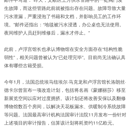
生故障，而这些管路此前就被指出存在问题。故障导致大量
污水泄漏，严重浸泡了书籍和文档，并影响员工的工作环
境。”邮件还指出：“地毯被污水浸透，办公桌也无法使用。
夜间维护人员赶到维修后，漏水才停止。”
此前，卢浮宫馆长也承认博物馆在安全方面存在“结构性脆
弱性”，相关问题曾被认为“已处理完毕”。目前尚无法确认具
体有哪些古籍受损。
今年1月，法国总统埃马纽埃尔·马克龙和卢浮宫馆长洛朗丝·
德卡尔曾宣布一项改造计划，包括将名画《蒙娜丽莎》移至
新展览空间以应对过度拥挤。该计划还将改善安保以及翻修
博物馆数百个房间，以解决天花板漏水、供暖制冷系统故障
等问题。法国最高审计机构法国审计法院11月发布一份针对
上述项目的审计报告，估算该计划将耗资约11亿欧元。