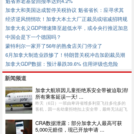
魁省养老基金回报率达到4.2%
加拿大和美国达成暂停关税协议 魁省省长：应寻求其
它机会
经济逆风悄悄吹！加拿大本土大厂正裁员或缩减招聘规
模
加拿大名义GDP增速降至超低水平，或令央行推迟加息
中国会是下一个德国吗？
蒙特利尔一家开了56年的熟食店关门停业了
6月加拿大制造业跌惨了！特朗普关税冲击加剧裁员潮
加拿大GDP数据：预计暴跌39.6% 信用评级也危险
新闻频道
加拿大航班因儿童拒绝系安全带被迫取消!
所有乘客延误一天! ...
昨天（6日）一班由卑诗省维多利亚飞往多伦多的
客机，因一名幼童拒绝扣上安全带，最终无法起飞
并取消航班，机上其他乘客被迫在维多利亚滞留一
晚，至周五才能离开。据CTV报道，波特航空
CRA数据泄露：部分加拿大人最高可获
（Porter Airlines）发言人表示 ...
5,000元赔偿，现已开放申请 ...