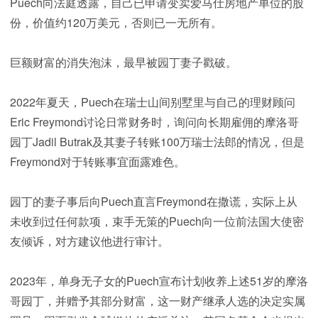
Puech向法庭透露，自己已申请变卖爱马仕房地产单位的股
份，价值约120万美元，否则已一无所有。
巨额财富的消失泡沫，最早被园丁妻子戳破。
2022年夏天，Puech在瑞士山间别墅里与自己的理财顾问
Eric Freymond讨论日常财务时，询问向长期雇佣的摩洛哥
园丁Jadil Butrak及其妻子转账100万瑞士法郎的情况，但是
Freymond对于转账事宜面露难色。
园丁的妻子事后向Puech直言Freymond在撒谎，实际上从
未收到过任何款项，束手无策的Puech向一位前法国大使密
友倾诉，对方建议他进行审计。
2023年，单身无子女的Puech宣布计划收养上述51岁的摩洛
哥园丁，并赠予其部分财富，这一财产继承人选的决定实属