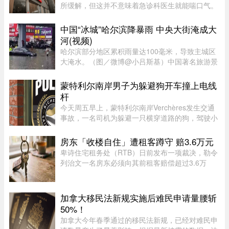
所缓解，但这并不意味着急诊科医生就能喘口气。
魁北克急诊医生协会（AMUQ）主席 Marie-Maud
Couture 医生指出，近年来急诊医生的工作负担不
中国“冰城”哈尔滨降暴雨 中央大街淹成大
断加重，我们再也无法沿用“ ...
河(视频)
哈尔滨部分地区累积雨量达100毫米，导致主城区
大淹水。（图／微博@小吕斯基）中国著名旅游景
点哈尔滨，4日中午突然降下暴雨。部分地区累积
雨量达100毫米，导致主城区大淹水。游客最爱逛
蒙特利尔南岸男子为躲避狗开车撞上电线
的中央大街，也积水严重。民众 ...
杆
今天周五早上，蒙特利尔南岸Verchères发生交通
事故，一名司机为躲避一只横穿道路的狗，驾驶小
型货车撞上电线杆，导致132号公路双向封闭。事
故发生在上午7点左右，受影响路段位于Saint-
房东「收楼自住」遭租客蹲守 赔3.6万元
Alexandre街与Calixa-Lavallé ...
卑诗住宅租务处（RTB）日前发布一项裁决，勒令
列治文一名房东必须向其前租客赔偿超过3.6万
元。这起纠纷源于房东先前以「全家将从海外搬回
加拿大居住」为由驱逐租客，事后却被揭穿该物业
闲置整整一年无人入住，因而遭 ...
加拿大移民法新规实施后难民申请量腰斩
50%！
加拿大今年春季通过的移民法新规，已经对难民申