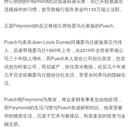
野心勃勃的Freymond此后迅速崭露头角，但已开始显露出
违规操作的习惯，曾导致银行损失资金约130万瑞士法郎。
正是Freymond的岳父将他引荐给爱马仕家族的Puech。
Puech与表亲Jean-Louis Dumas同属爱马仕家族第五代传
人，后者带领爱马仕1993年上市，在2010年去世前带领公
司三十年惊人增长，而Puech本人曾在公司担任高管，也尝
试创办时装公司，而后破产，担任滑水教练，此后几十年来
几乎完全依赖爱马仕股份分红生活，享受乡间养马的隐秘生
活。
Puech视Freymond为挚友，将众多财务事务交由他处理，
而Freymond的生活习惯与Puech形成鲜明对比，他享受奢
华的物质生活，沉迷于艺术与奢侈品，热衷复杂的投资与金
融交易。