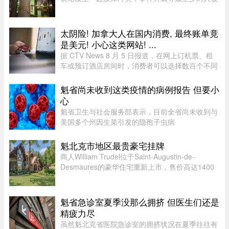
喷辣椒水。在社交媒体上传播的视频中可以看到，
数人在使用辣椒水前发生了打斗，事发时车厢内有
多名乘客。蒙特利尔警方 ...
太阴险! 加拿大人在国内消费, 最终账单竟
是美元! 小心这类网站! ...
据 CTV News 8 月 5 日报道，在网上订机票、租
车或预订酒店房间时，消费者可以选择数百个不同
网站。图片来源：Pexels，作者：Negative Space
虽然有些旅游类网站是加拿大本地公司，但许多并
魁省尚未收到这类疫情的病例报告 但要小
非如此，即使你要前往加拿 ...
心
魁省卫生与社会服务部表示，目前全省尚未收到与
美国多个州因生菜引发的隐孢子虫病
（Cyclosporiasis，环孢子虫病）疫情相关的病例
报告。这种由寄生虫引起的感染主要通过受污染的
魁北克市地区最贵豪宅挂牌
食物或水传播，会导致水样腹泻、胃痉挛 ...
商人William Trudel位于Saint-Augustin-de-
Desmaures的豪华住宅重新上市，售价高达1400
万元，创下魁北克市地区豪宅挂牌价格新纪录，超
过另一位知名企业家Louis Têtu目前售价1200万元
的豪宅。这栋位于Joseph-Dugal街 ...
魁省急诊室夏季没那么拥挤 但医生们还是
精疲力尽
虽然魁北克省医院急诊室的拥挤状况在夏季往往有