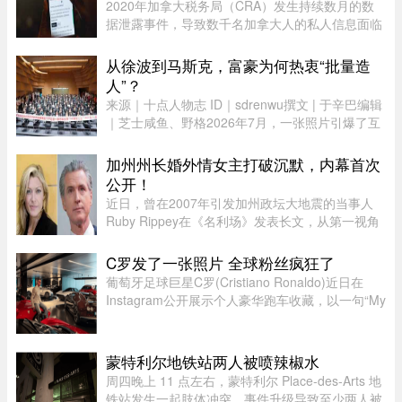
2020年加拿大税务局（CRA）发生持续数月的数
据泄露事件，导致数千名加拿大人的私人信息面临
被黑客窃取的风险。如今，符合条件的加拿大人已
经可以申请赔偿。 ...
从徐波到马斯克，富豪为何热衷“批量造
人”？
来源｜十点人物志 ID｜sdrenwu撰文 | 于辛巴编辑
｜芝士咸鱼、野格2026年7月，一张照片引爆了互
联网。上百名孩子挤在一间报告厅里，整齐排成数
列。两边站着照顾他们的阿姨，前方拉着一条横
加州州长婚外情女主打破沉默，内幕首次
幅。照片由多益网络官方微博 ...
公开！
近日，曾在2007年引发加州政坛大地震的当事人
Ruby Rippey在《名利场》发表长文，从第一视角
详细还原了她与时任旧金山市长、现任加州州长
Gavin Newsom的一段婚外情。这段尘封多年的往
C罗发了一张照片 全球粉丝疯狂了
事再次被推向风口浪尖。Gavin New ...
葡萄牙足球巨星C罗(Cristiano Ronaldo)近日在
Instagram公开展示个人豪华跑车收藏，以一句“My
toys（我的玩具）”搭配多张照片，引发全球球迷热
议。画面中集结超过40辆来自Ferrari、Rolls-
Royce、McLaren、Bugatti等 ...
蒙特利尔地铁站两人被喷辣椒水
周四晚上 11 点左右，蒙特利尔 Place-des-Arts 地
铁站发生一起肢体冲突，事件升级导致至少两人被