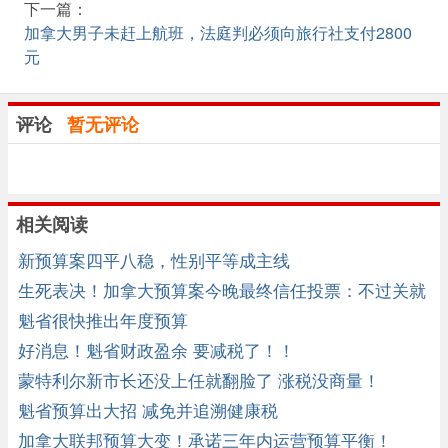
下一篇：
加拿大男子未赶上航班，法庭判必须向旅行社支付2800
元
评论
暂无评论
相关阅读
新预算案四平八稳，性别平等成主线
生死表决！加拿大预算案今晚最终信任投票：不过关就
倒台大选 ...
魁省很快推出年度预算
好消息！魁省财政盈余 要减税了！！
蒙特利尔新市长还没上任就翻脸了 涨税没商量！
魁省预算出大招 减免并追溯健康税
加拿大联邦预算大变！承诺三年内运营预算平衡！