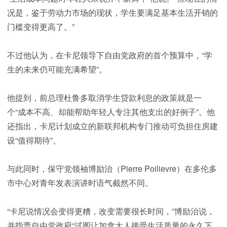
况是，鉴于劳动力市场的现状，学生要满足基本生活开销的
门槛变得更高了。”
不过他认为，在卡尼领导下自由党政府的首个预算中，“学
生的未来仍可能充满希望”。
他提到，前总理杜鲁多取消学生贷款利息的政策就是一
个“成本不高、却能帮助年轻人专注其他支出的好例子”。他
还指出，卡尼计划成立的新联邦机构专门推动可负担住房建
设“值得期待”。
与此同时，保守党领袖博励治（Pierre Poilievre）在多伦多
市中心对青年发表演讲时语气截然不同。
“卡尼说情况会变得更糟，改变需要很长时间，”博励治说，
并指责自由党政府“试图让加拿大人接受生活质量的永久下