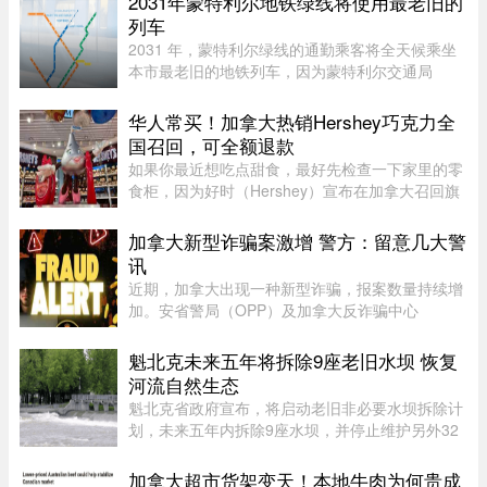
2031年蒙特利尔地铁绿线将使用最老旧的
73老旧列车运营。Projet Montr ...
列车
2031 年，蒙特利尔绿线的通勤乘客将全天候乘坐
本市最老旧的地铁列车，因为蒙特利尔交通局
（STM）准备在该网络的两条线路之间对调列车。
六年后，当蓝线延长线通车时，STM 将把现代化
华人常买！加拿大热销Hershey巧克力全
的 Azur 列车从绿线调往蓝线。作为 ...
国召回，可全额退款
如果你最近想吃点甜食，最好先检查一下家里的零
食柜，因为好时（Hershey）宣布在加拿大召回旗
下的一款热门产品。图源：Dinda chairani /
Shutterstock.com8月1日，好时加拿大（Hershey
加拿大新型诈骗案激增 警方：留意几大警
Canada）发布公告称，公司正在 ...
讯
近期，加拿大出现一种新型诈骗，报案数量持续增
加。安省警局（OPP）及加拿大反诈骗中心
（Canadian Anti-Fraud Centre）等多个执法及政
府机构，已针对这类手法日益复杂的骗局发出警
魁北克未来五年将拆除9座老旧水坝 恢复
告。加拿大四大电信公司——罗渣士 ...
河流自然生态
魁北克省政府宣布，将启动老旧非必要水坝拆除计
划，未来五年内拆除9座水坝，并停止维护另外32
座水坝，让其自然老化退役，以恢复河流自然生态
系统。这标志着魁北克正式加入国际上日益兴起的
加拿大超市货架变天！本地牛肉为何贵成