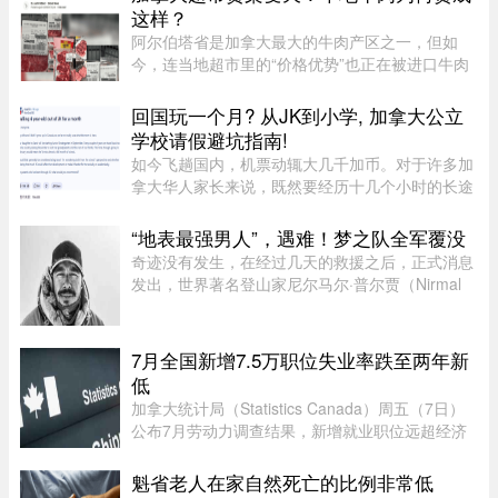
拆坝潮流。 ...
这样？
阿尔伯塔省是加拿大最大的牛肉产区之一，但如
今，连当地超市里的“价格优势”也正在被进口牛肉
抢走。随着加拿大牛肉价格持续上涨，来自澳大利
亚等国家的牛肉开始大量进入市场，部分产品甚至
回国玩一个月? 从JK到小学, 加拿大公立
比本地同类牛肉每公斤便宜 ...
学校请假避坑指南!
如今飞趟国内，机票动辄大几千加币。对于许多加
拿大华人家长来说，既然要经历十几个小时的长途
飞行倒时差，只回去一两周绝对是“血亏”。因此，
趁着孩子还小，请假回国待上一个月，让孩子好好
“地表最强男人”，遇难！梦之队全军覆没
陪陪爷爷奶奶，成了不少 ...
奇迹没有发生，在经过几天的救援之后，正式消息
发出，世界著名登山家尼尔马尔·普尔贾（Nirmal
Purja）率领的10人国际登山队在巴基斯坦布洛阿
特峰（Broad Peak）遭遇雪崩，队员全部遇难。8
月2日，巴基斯坦阿尔卑斯俱 ...
7月全国新增7.5万职位失业率跌至两年新
低
加拿大统计局（Statistics Canada）周五（7日）
公布7月劳动力调查结果，新增就业职位远超经济
师预期，失业率亦跌至两年来最低水平。统计局数
据显示，7月新增职位达75,000个，远高于路透社
魁省老人在家自然死亡的比例非常低
（Reuters）经济师预测的15, ...