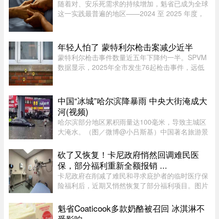
随着对、安乐死需求的持续增加，魁省已成为全球
这一实践最普遍的地区——2024 至 2025 年度，
安乐死占到了全省死亡总人数的 7.9%。然而，一
位资深的姑息治疗医生指出，在让老人能够在家里
尊严离世这方面，魁省的表现 ...
年轻人怕了 蒙特利尔枪击案减少近半
蒙特利尔枪击事件数量近五年下降约一半。SPVM
数据显示，2025年全市发生76起枪击事件，远低
于2021年暴力枪案高峰期的145起。专家认为，社
会恢复稳定、警方打击帮派行动，以及青少年意识
到持枪犯罪可能面临严厉刑罚， ...
中国“冰城”哈尔滨降暴雨 中央大街淹成大
河(视频)
哈尔滨部分地区累积雨量达100毫米，导致主城区
大淹水。（图／微博@小吕斯基）中国著名旅游景
点哈尔滨，4日中午突然降下暴雨。部分地区累积
雨量达100毫米，导致主城区大淹水。游客最爱逛
砍了又恢复！卡尼政府悄然回调难民医
的中央大街，也积水严重。民众 ...
保，部分福利重新全额报销 ...
卡尼政府在削减了难民和寻求庇护者的临时医疗保
险福利后，近期又悄然恢复了部分福利项目。图片
来源：51.CA 资料图片今年早些时候，渥太华按照
预算承诺削减资金，调整了为已安置的难民和等待
魁省Coaticook多款奶酪被召回 冰淇淋不
获得省或地区医保的庇护申 ...
受影响