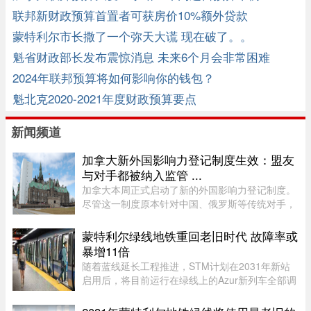
联邦新财政预算首置者可获房价10%额外贷款
蒙特利尔市长撒了一个弥天大谎 现在破了。。
魁省财政部长发布震惊消息 未来6个月会非常困难
2024年联邦预算将如何影响你的钱包？
魁北克2020-2021年度财政预算要点
新闻频道
加拿大新外国影响力登记制度生效：盟友
与对手都被纳入监管 ...
加拿大本周正式启动了新的外国影响力登记制度。
尽管这一制度原本针对中国、俄罗斯等传统对手，
但实际上，美国等加拿大最亲密的盟友也被纳入监
管。该制度在立法通过两年后启动实施，旨在通过
蒙特利尔绿线地铁重回老旧时代 故障率或
要求相关活动公开申报、设 ...
暴增11倍
随着蓝线延长工程推进，STM计划在2031年新站
启用后，将目前运行在绿线上的Azur新列车全部调
往蓝线，以配合新线路技术要求。届时，蒙特利尔
客流量最高的绿线可能几乎全部由服役多年的MR-