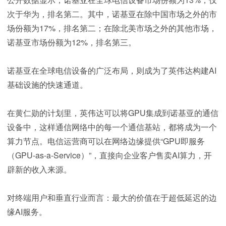
次于华为，排名第二。其中，诺基亚在除中国市场之外的市
场份额为17%，排名第二；在除北美市场之外的其他市场，
诺基亚市场份额为12%，排名第三。
诺基亚在全球电信设备的广泛布局，则成为了英伟达构建AI
基础设施的快速通道。
在黄仁勋的计划里，英伟达可以将GPU集成到诺基亚的通信
设备中，这样通信网络中的每一个通信基站，都将成为一个
算力节点。电信运营商可以在网络边缘提供“GPU即服务
（GPU-as-a-Service）”，直接向企业客户售卖AI算力，开
辟新的收入来源。
对终端用户和垂直行业而言​：最大的价值在于超低延迟的边
缘AI服务。