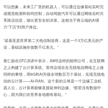
可以想象，未来工厂里的机器人，可以通过边缘基站实时完
成视觉检测和协同控制；自动驾驶汽车可以通过网络实时共
享路况信息，做出更安全的决策。这相当于将云端的AI算
力“下沉”到用户身边。
“诺基亚是世界第二大电信制造商，这是一个3万亿美元的产
业，基础设施价值数千亿美元。”
黄仁勋在GTC演讲中表示，AWS这样的聪明公司，在互联网
之上构建了云计算系统。英伟达现在在无线电信网络之上做
同样的事情，用6G和AI升级全球数百万个基站，实现无线电
信的云计算——AI-RAN。这个新的云将是一个边缘工业机
器人云，云计算将能够直接延伸到边缘。“那里没有数据中
心，因为我们在世界各地都有基站。”
很显然，这是一个想象力更大的新故事。也因此，在黄仁勋