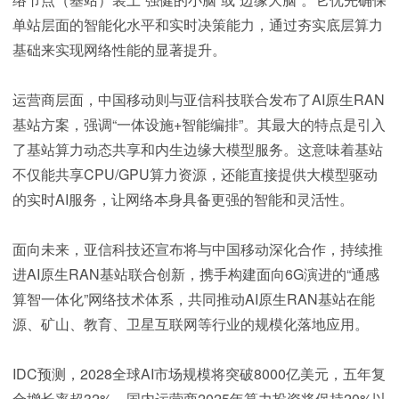
单站层面的智能化水平和实时决策能力，通过夯实底层算力
基础来实现网络性能的显著提升。
运营商层面，​中国移动则与亚信科技联合发布了AI原生RAN
基站方案，强调“一体设施+智能编排”。其最大的特点是引入
了基站算力动态共享和内生边缘大模型服务。这意味着基站
不仅能共享CPU/GPU算力资源，还能直接提供大模型驱动
的实时AI服务，让网络本身具备更强的智能和灵活性。
面向未来，亚信科技还宣布将与中国移动深化合作，持续推
进AI原生RAN基站联合创新，携手构建面向6G演进的“通感
算智一体化”网络技术体系，共同推动AI原生RAN基站在能
源、矿山、教育、卫星互联网等行业的规模化落地应用。
IDC预测，2028全球AI市场规模将突破8000亿美元，五年复
合增长率超32%，国内运营商2025年算力投资将保持20%以