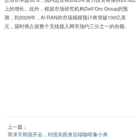
上的增长。此外，根据市场研究机构Dell‘Oro Group的预
测，到2029年，AI RAN的市场规模预计将突破100亿美
元，届时将占据整个无线接入网市场约三分之一的份额。
上一篇：
章泽天韩国开会，刘强东跟身后端咖啡像小弟