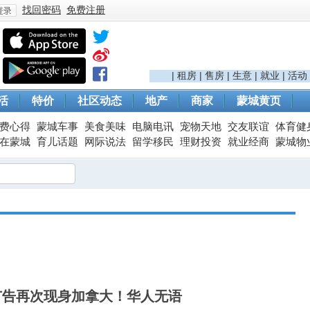
找回密码
免费注册
登
|
租房
|
售房
|
生意
|
就业
|
活动
活
特价
社区动态
地产
商家
蒙城黄页
费心得
蒙城车事
美食美味
电脑电讯
宠物天地
交友联谊
体育健
在蒙城
育儿话题
网际说法
留学移民
理财投资
就业经商
蒙城物
录
广告再次现身加拿大！华人无语