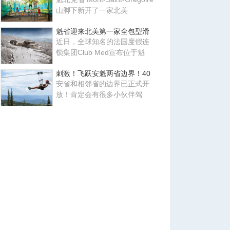
山脚下新开了一家北美
魁省迎来北美第一家全包型滑
近日，全球知名的法国度假连
锁集团Club Med宣布位于魁
刺激！飞跃安魁两省边界！40
安省和相邻省的边界已正式开
放！肯定会有很多小伙伴驾