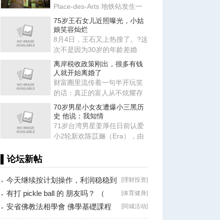
Place-des-Arts 地铁站发生一
起肢体冲突，事件升级导致
75岁王石女儿近照曝光，小姑
娘笑容灿烂
8月4日，王石又上热搜了。?这
次不是因为30岁的年龄差婚
姻，也不是因为田朴珺又说了
离岸税收政策刚出，很多有钱
什
人就开始离婚了
财富圈里流传着一句半开玩笑
的话：真正的富人从不炫耀存
款，他们炫耀的是律师、会计
70岁男星小女友遭爆小三黑历
师
史 他说：我知情
71岁台湾男星姜厚任日前认爱
小2轮新欢陈苡㛤（Era），由
于她自称台大“3硕1博”、智商
▌论坛新帖
今天继续按计划操作，利润稳稳到
[
理财投资
]
手！
有打 pickle ball 的 朋友吗？ （
[
体育健身
]
Brossard
安省佛教法相學會 佛學基礎課程
[
同城活动
]
（第二十八