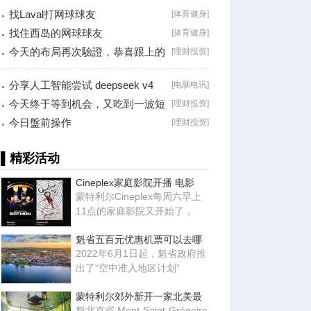
找Laval打网球球友
[
体育健身
]
找住西岛的网球球友
[
体育健身
]
今天的布局再次驗證，恭喜跟上的
[
理财投资
]
朋友！
分享人工智能尝试 deepseek v4
[
电脑电讯
]
falsh, 据说
今天终于等到机会，又吃到一波短
[
理财投资
]
线利润！
今日盤前操作
[
理财投资
]
▌精彩活动
Cineplex家庭影院开播 电影
蒙特利尔Cineplex每周六早上
11点的家庭影院又开始了，
魁省五百元优惠机票可以去哪
2022年6月1日起，魁省政府推
出了“空中准入地区计划”
蒙特利尔郊外新开一家北美最
魁北克省 Mont-Saint-Grégoire