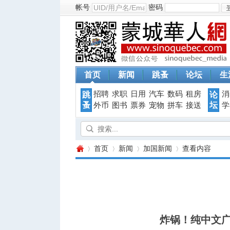
帐号
密码
首页
新闻
跳蚤
论坛
生
招聘
求职
日用
汽车
数码
租房
消
跳
论
蚤
坛
外币
图书
票券
宠物
拼车
接送
学
首页
新闻
加国新闻
查看内容
蒙
›
›
›
›
炸锅！纯中文