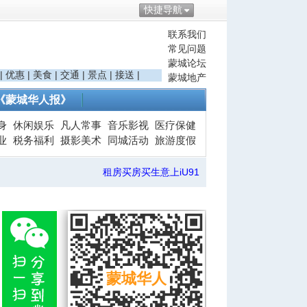
快捷导航
联系我们
常见问题
蒙城论坛
|
优惠
|
美食
|
交通
|
景点
|
接送
|
蒙城地产
《蒙城华人报》
身
休闲娱乐
凡人常事
音乐影视
医疗保健
业
税务福利
摄影美术
同城活动
旅游度假
租房买房买生意上iU91