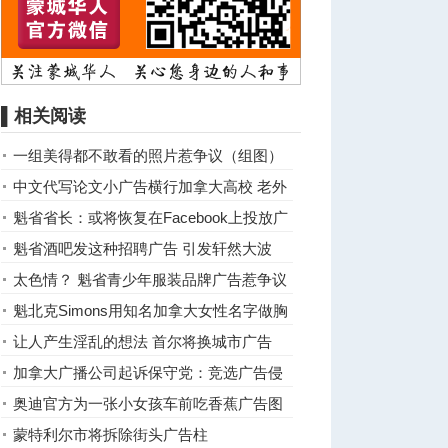
▌相关阅读
一组美得都不敢看的照片惹争议（组图）
中文代写论文小广告横行加拿大高校 老外
傻眼了
魁省省长：或将恢复在Facebook上投放广
告
魁省酒吧发这种招聘广告 引发轩然大波
太色情？ 魁省青少年服装品牌广告惹争议
魁北克Simons用知名加拿大女性名字做胸
罩广告被批
让人产生淫乱的想法 首尔将换城市广告
加拿大广播公司起诉保守党：竞选广告侵
犯版权
奥迪官方为一张小女孩车前吃香蕉广告图
道歉
蒙特利尔市将拆除街头广告柱