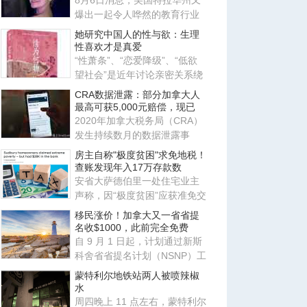
8月6日消息，美国特拉华州又
爆出一起令人哗然的教育行业
恶性案件，当地一名 23 岁的舞
她研究中国人的性与欲：生理
性喜欢才是真爱
“性萧条”、“恋爱降级”、“低欲
望社会”是近年讨论亲密关系绕
不开的词汇。暗含其中
CRA数据泄露：部分加拿大人
最高可获5,000元赔偿，现已
2020年加拿大税务局（CRA）
发生持续数月的数据泄露事
件，导致数千名加拿大人的私
房主自称"极度贫困"求免地税！
人信
查账发现年入17万存款数
安省大萨德伯里一处住宅业主
声称，因“极度贫困”应获准免交
地税。安省评估复核委员会
移民涨价！加拿大又一省省提
名收$1000，此前完全免费
自 9 月 1 日起，计划通过新斯
科舍省省提名计划（NSNP）工
作类别申请移民的外国人需缴
蒙特利尔地铁站两人被喷辣椒
水
周四晚上 11 点左右，蒙特利尔