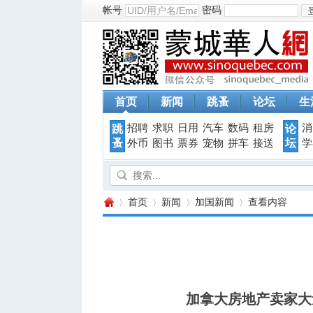
帐号
密码
首页
新闻
跳蚤
论坛
生
招聘
求职
日用
汽车
数码
租房
消
跳
论
蚤
坛
外币
图书
票券
宠物
拼车
接送
学
首页
新闻
加国新闻
查看内容
蒙
›
›
›
›
加拿大房地产卖家大