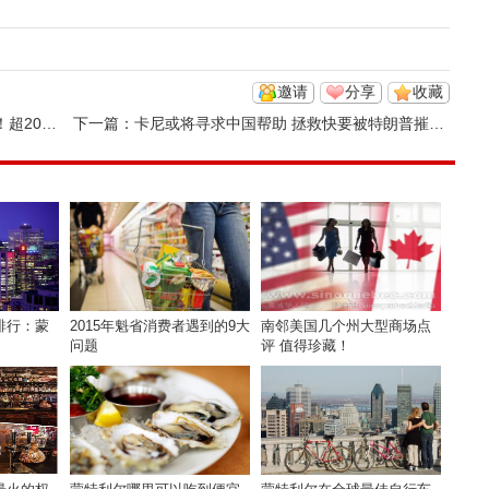
邀请
分享
收藏
0人失业
下一篇：
卡尼或将寻求中国帮助 拯救快要被特朗普摧毁的加拿大汽车产业 ...
排行：蒙
2015年魁省消费者遇到的9大
南邻美国几个州大型商场点
问题
评 值得珍藏！