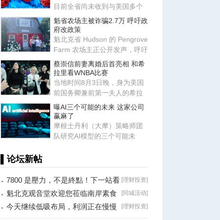
目前全省尚未收到与美国多个
州因生菜引发的隐孢子虫病
魁省农场主被诈骗2.7万 呼吁政
（Cy
府改政策
魁北克省 Hudson 的 Pengrove
Farm 农场主正公开发声，呼吁
修改相关政策以保护小企业
蔡崇信前妻离婚后首亮相 和希
拉里看WNBA比赛
当地时间8月3日晚，身为美国
前国务卿兼前第一夫人的希拉
里·克林顿，出现在纽约巴克莱
曝AI三个可能的未来 这家公司
赢麻了
摩根士丹利（大摩）策略师团
队研究AI模型的三个可能未
来：封闭模型赢了、开放模型
胜出
▌论坛新帖
7800 是壓力，不是終點！下一站看
[
理财投资
]
8000？
魁北克观音堂欢迎您莅临南岸素食
[
同城活动
]
分享会！
今天继续低吸布局，利润正在慢慢
[
理财投资
]
兑现！