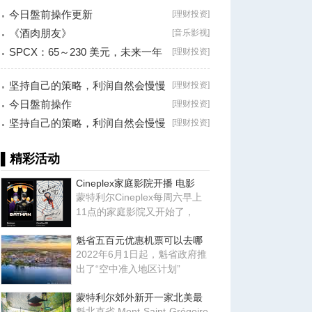
今日盤前操作更新
[
理财投资
]
《酒肉朋友》
[
音乐影视
]
SPCX：65～230 美元，未来一年
[
理财投资
]
最大的机会？
坚持自己的策略，利润自然会慢慢
[
理财投资
]
累积！
今日盤前操作
[
理财投资
]
坚持自己的策略，利润自然会慢慢
[
理财投资
]
累积！
▌精彩活动
Cineplex家庭影院开播 电影
蒙特利尔Cineplex每周六早上
11点的家庭影院又开始了，
魁省五百元优惠机票可以去哪
2022年6月1日起，魁省政府推
出了“空中准入地区计划”
蒙特利尔郊外新开一家北美最
魁北克省 Mont-Saint-Grégoire