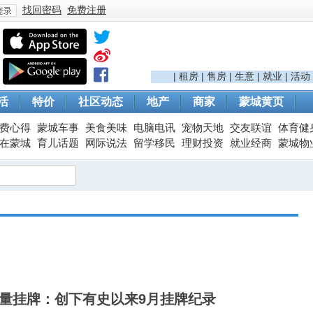
找回密码
免费注册
登
|
租房
|
售房
|
生意
|
就业
|
活动
活
特价
社区动态
地产
商家
蒙城黄页
费心得
蒙城车事
美食美味
电脑电讯
宠物天地
交友联谊
体育健
在蒙城
育儿话题
网际说法
留学移民
理财投资
就业经商
蒙城物
录
量挂牌：创下有史以来9月挂牌纪录