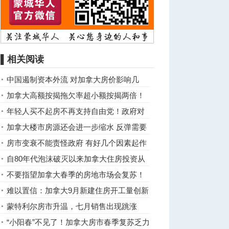
▌相关阅读
中国遏制资本外流 对加拿大房价影响几
何？
加拿大高额按揭拖欠率超小额按揭两倍！
08年美房市崩溃前正是如此 ...
年轻人买不起房不再支持自由党！政府对
房市将有大动作
加拿大楼市房源还会进一步缩水 反弹需要
等到这时候
房市变衰不能责怪政府 有好几个因素起作
用
自80年代泡沫破灭以来加拿大住房投资从
没如此低过
不要指望加拿大春季的房地市场会复苏！
难以置信：加拿大9月新建住房开工量创新
高，涨11%
蒙特利尔房市升温，七月销售出现跳涨
“小阳春”不见了！加拿大房市春季复苏乏力