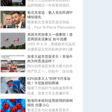
加拿大人抵制购买美国酒类产
品的情绪比一年前更加强烈。
Nanos Research专门为CTV
魁北克省选：魁人党在民调中
News
继续领先
随着魁北克省选竞选活动临
近，Paul St-Pierre Plamondon
领导的 Parti Québécois（P
美国关闭加拿大一领事馆！曾
是两国友谊象征 如今说撤
2001 年 4 月，美国政府在温尼
伯重新设立常驻机构并举行隆
重揭幕仪式，称其为两国友谊
加拿大超市货架变天！本地牛
肉为何贵成这样？
阿尔伯塔省是加拿大最大的牛
肉产区之一，但如今，连当地
超市里的“价格优势”也正在被
63%加拿大人"拒绝"9月涨油
税！卡尼政府陷两难
随着下月临时汽油税减免即将
结束，加拿大车主普遍叫苦，
绝大多数受访者希望联邦政府
魁省尚未收到这类疫情的病例
将
报告 但要小心
魁省卫生与社会服务部表示，