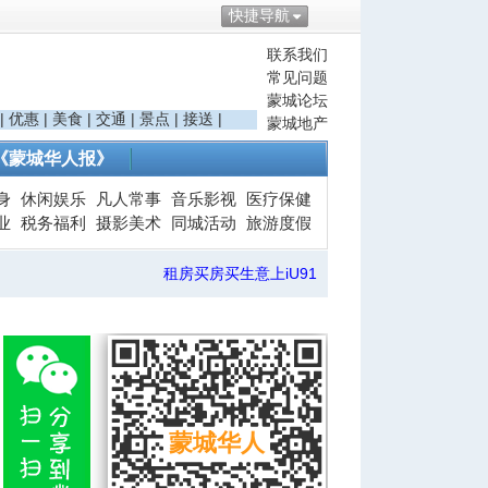
快捷导航
联系我们
常见问题
蒙城论坛
|
优惠
|
美食
|
交通
|
景点
|
接送
|
蒙城地产
《蒙城华人报》
身
休闲娱乐
凡人常事
音乐影视
医疗保健
业
税务福利
摄影美术
同城活动
旅游度假
租房买房买生意上iU91