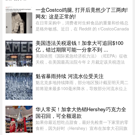
一盒Costco鸡腿, 打开后竟然少了三两肉!
网友: 这是正常的!
在日常采购中，消费者对生鲜食品的重量和价格总
是格外敏感。近日，在 Reddit 的 r/CostcoCanada
板块上，一位网友分享了自己的购物疑惑：在
Costco 购买的 Kirkland 无骨鸡腿肉，去掉包装后
美国违法关税退钱！加拿大可追回$100
称重，竟然比标签上的重量 ...
亿，错过期限可能一分拿不到 ...
美国依照《国际紧急经济权力法》（IEEPA）征收
关税，在美国最高法院今年 2 月裁定该关税违法
前，已获得超过 1600 亿元的总收入。近期全球多
种关税（包括 Section 122、301 和 338 条款）纷
魁省暴雨持续 河流水位受关注
纷出台，令退款进展变得容 ...
魁北克多地持续降雨，部分地区预计截至明天周二
前将迎来最多100毫米降水，导致部分河流水位上
升。据MétéoMédia报道，建筑假期最后一天的大
雨已造成部分地区积水。Saguenay–Lac-Saint-
Jean地区的Chicoutimi河和au ...
华人常买！加拿大热销Hershey巧克力全
国召回，可全额退款
如果你最近想吃点甜食，最好先检查一下家里的零
食柜，因为好时（Hershey）宣布在加拿大召回旗
下的一款热门产品。图源：Dinda chairani /