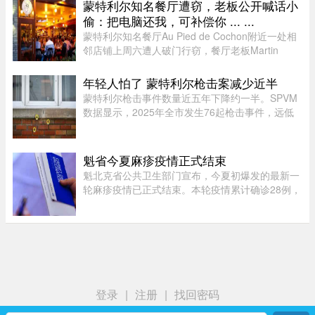
蒙特利尔知名餐厅遭窃，老板公开喊话小
偷：把电脑还我，可补偿你 ... ...
蒙特利尔知名餐厅Au Pied de Cochon附近一处相
邻店铺上周六遭人破门行窃，餐厅老板Martin
Picard的电脑被盗。他如今公开向公众求助，希望
找回电脑。据Martin Picard介绍，被盗地点位于
年轻人怕了 蒙特利尔枪击案减少近半
Plateau-Mont-Royal区Duluth Es ...
蒙特利尔枪击事件数量近五年下降约一半。SPVM
数据显示，2025年全市发生76起枪击事件，远低
于2021年暴力枪案高峰期的145起。专家认为，社
会恢复稳定、警方打击帮派行动，以及青少年意识
到持枪犯罪可能面临严厉刑罚， ...
魁省今夏麻疹疫情正式结束
魁北克省公共卫生部门宣布，今夏初爆发的最新一
轮麻疹疫情已正式结束。本轮疫情累计确诊28例，
显示病毒传播范围较为有限。根据规定，每出现一
例麻疹病例，公共卫生部门都会展开调查，追踪感
染源，并通知可能接触病毒 ...
登录
|
注册
|
找回密码