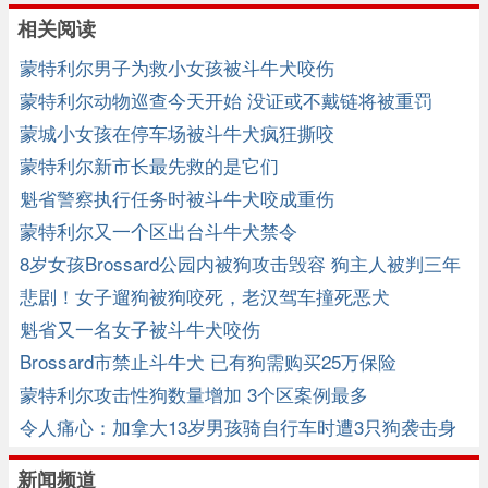
相关阅读
蒙特利尔男子为救小女孩被斗牛犬咬伤
蒙特利尔动物巡查今天开始 没证或不戴链将被重罚
蒙城小女孩在停车场被斗牛犬疯狂撕咬
蒙特利尔新市长最先救的是它们
魁省警察执行任务时被斗牛犬咬成重伤
蒙特利尔又一个区出台斗牛犬禁令
8岁女孩Brossard公园内被狗攻击毁容 狗主人被判三年
悲剧！女子遛狗被狗咬死，老汉驾车撞死恶犬
魁省又一名女子被斗牛犬咬伤
Brossard市禁止斗牛犬 已有狗需购买25万保险
蒙特利尔攻击性狗数量增加 3个区案例最多
令人痛心：加拿大13岁男孩骑自行车时遭3只狗袭击身
亡
新闻频道