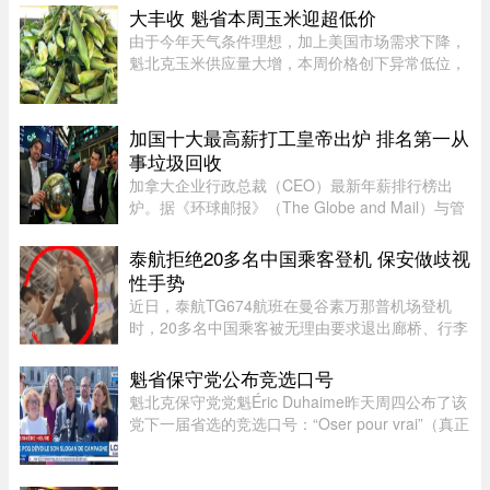
体上的多个现场影像，怀疑当地可能出现“一场小
大丰收 魁省本周玉米迎超低价
型龙卷风”，但目前尚无法正式确认 ...
由于今年天气条件理想，加上美国市场需求下降，
魁北克玉米供应量大增，本周价格创下异常低位，
让期待已久的消费者大饱口福。位于Montérégie地
区Saint-Paul-d’Abbotsford的Jardins Damaco负责
人David Côté表示， ...
加国十大最高薪打工皇帝出炉 排名第一从
事垃圾回收
加拿大企业行政总裁（CEO）最新年薪排行榜出
炉。据《环球邮报》（The Globe and Mail）与管
理顾问公司Global Governance Advisors共同发布
的2025年「加拿大百大上市公司CEO薪酬排名，
泰航拒绝20多名中国乘客登机 保安做歧视
全国最高薪的上市公司行政总裁为 ...
性手势
近日，泰航TG674航班在曼谷素万那普机场登机
时，20多名中国乘客被无理由要求退出廊桥、行李
被强行卸下，航司未给出任何书面说明，航班却正
常起飞，现场还发生了安保人员做出歧视性“拉眼
魁省保守党公布竞选口号
角”手势的争议。截至目前， ...
魁北克保守党党魁Éric Duhaime昨天周四公布了该
党下一届省选的竞选口号：“Oser pour vrai”（真正
敢于突破）。Duhaime在魁省议会大楼前举行记者
会时表示，之所以选择“敢于突破”，是因为魁北克
未来联盟（CAQ）、 ...