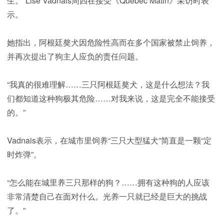
生。”Lise Vadnais周四在接受《Québec Matin》采访时表
示。
她指出，阿根廷獒犬因危险性高而在多个国家被禁止饲养，
并再次提出了狗主人应负的责任问题。
“我真的很难理解……三只阿根廷獒犬，这是什么想法？我
们都知道这种狗极其危险……对我来说，这是完全不能接受
的。”
Vadnais表示，在城市里饲养“三只大型猛犬”简直是一颗“定
时炸弹”。
“怎么能在城里养三只那样的狗？……拥有这种狗的人应该
非常清楚自己在面对什么。光养一只就已经是巨大的挑战
了。”