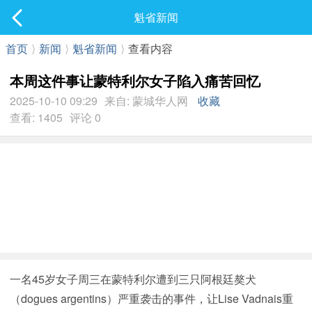
社区
魁省新闻
最新发表
首页
⟩
新闻
⟩
魁省新闻
⟩
查看内容
本周这件事让蒙特利尔女子陷入痛苦回忆
2025-10-10 09:29
来自: 蒙城华人网
收藏
查看: 1405
评论 0
一名45岁女子周三在蒙特利尔遭到三只阿根廷獒犬
（dogues argentins）严重袭击的事件，让Lise Vadnais重