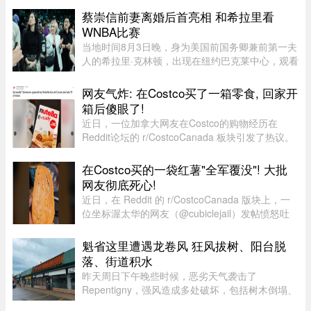
Shutterstock.com8月1日，好时加拿大（Hershey
蔡崇信前妻离婚后首亮相 和希拉里看
Canada）发布公告称，公司正在 ...
WNBA比赛
当地时间8月3日晚，身为美国前国务卿兼前第一夫
人的希拉里·克林顿，出现在纽约巴克莱中心，观看
一场WNBA的比赛，纽约自由队迎战西雅图风暴
队。主场作战的纽约自由队最终以 95-83 获胜，位
网友气炸: 在Costco买了一箱零食, 回家开
列总积分榜第七位，而风暴 ...
箱后傻眼了!
近日，一位加拿大网友在Costco的购物经历在
Reddit论坛的 r/CostcoCanada 板块引发了热议。
这位网友兴冲冲地买了一箱心爱的巧克力零食，结
果回家一开箱，血压直接飙升——里面的零食居然
在Costco买的一袋红薯"全军覆没"! 大批
凭空消失了近三分之一！图片来 ...
网友彻底死心!
近日，在 Reddit 的 r/CostcoCanada 版块上，一
位坐标渥太华的网友（@cubiclejail）发帖愤怒吐
槽了自己在 Costco 购买的一袋红薯，迅速引发了
数百位加拿大网友的激烈共鸣与讨论。这原本只是
魁省这里遭遇龙卷风 狂风拔树、阳台脱
一句日常的抱怨，却意外演 ...
落、街道积水
昨天周日下午晚些时候，恶劣天气袭击了
Repentigny，强风造成多处破坏，包括树木倒塌、
阳台脱落以及街道积水。加拿大环境部根据社交媒