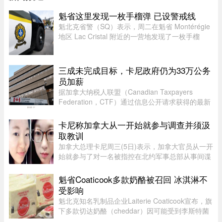
魁省这里发现一枚手榴弹 已设警戒线
魁北克省警（SQ）表示，周二在魁省 Montérégie
地区 Lac Cristal 附近的一营地发现了一枚手榴
弹，随后已联系加拿大军队前往现场处理。警员赶
到现场后确认这确实是一枚手榴弹。虽然省警目前
无法确认该手榴弹是否处 ...
三成未完成目标，卡尼政府仍为33万公务
员加薪
据加拿大纳税人联盟（Canadian Taxpayers
Federation，CTF）通过信息公开请求获得的最新
数据，联邦政府去年为超过 33.6 万名公务员加
薪。数据显示，2025 年有 78% 的联邦雇员获得了
卡尼称加拿大从一开始就参与调查并须汲
薪资提升，而工资下降者还不到万分 ...
取教训
加拿大总理卡尼周三(5日)表示，加拿大官员从一开
始就参与了对一名被指控在北约军事总部从事间谍
活动的实习生的调查。据加拿大广播公司(CBC)报
道，卡尼表示加拿大应该从这类事件中汲取教训，
魁省Coaticook多款奶酪被召回 冰淇淋不
但并未明确表示加拿大正在 ...
受影响
魁北克知名乳制品企业Laiterie Coaticook宣布，旗
下多款切达奶酪（cheddar）因可能受到李斯特菌
污染而被召回。公司表示，问题可能仅限于一个生