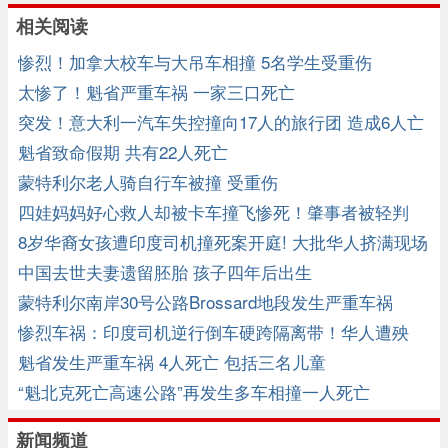
相关阅读
惨烈！加拿大校车与大吊车相撞 5名学生受重伤
太惨了！魁省严重车祸 一家三口死亡
突发！意大利一汽车失控撞向17人的旅行团 造成6人亡
多人重伤 ...
魁省致命假期 共有22人死亡
蒙特利尔老人骑自行车被撞 受重伤
四娃妈妈好心救人却被卡车撞飞惨死！肇事者被轻判
8岁华裔女孩遭印度司机撞死案开庭! 大批华人挤满现场
声援
中国去世夫妻遗留胚胎 孩子四年后出生
蒙特利尔南岸30号公路Brossard地段发生严重车祸
惨烈车祸：印度司机逆行倒车硬跨隔离带！华人遭殃
魁省发生严重车祸 4人死亡 包括三名儿童
“魁北克死亡高速公路”再发生多车相撞一人死亡
新闻频道