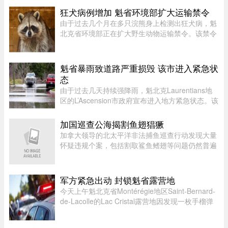
产批次，初步判断为交叉污染导致。召回涉及多种
狂犬病例增加 魁省环境部扩大运输禁令
规格的温和切达奶酪，包 ...
由于过去几个月在多只浣熊身上检测出狂犬病，魁
北克省环境部正在扩大野生动物运输禁令。该禁令
原本限制在 Montérégie 和 Eastern Townships 地
区运输浣熊、红狐、灰狐、条纹臭鼬和郊狼，自周
五起延伸至 Centre-du- ...
魁省暴雨致道路严重损毁 该市进入紧急状
态
由于过去几天持续强降雨，魁北克Laurentians地
区的L’Ascension市政府宣布进入地方紧急状态。该
市政府在社交媒体上表示，约900名居民所在的社
区遭遇严重雨灾，多条道路受到破坏，其中一些路
加国巡查公海揭割鱼翅猖獗
段甚至被冲毁或无法通行。 ...
加拿大领导的北太平洋非法捕鱼巡查行动发现大量
怀疑违规个案，包括割取鲨鱼鳍翅等问题仍然普遍
存在。加拿大渔业及海洋部周四（6日）公布，执
法人员近期在公海登船搜查30艘渔船，共发现52宗
可能违规个案；去年则在检 ...
军方紧急出动 封锁魁省露营地
今天上午魁北克省Montérégie地区Saint-Bernard-
de-Lacolle的Lac Cristal露营地因发现一枚手榴弹
而发布炸弹警报。魁省省警（SQ）发言人Louis-
Philippe Ruel表示，这枚手榴弹看起来已经有多年