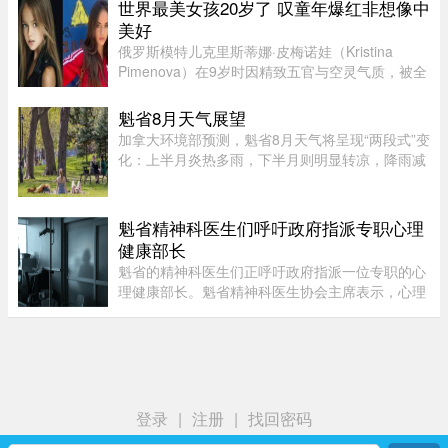
道，其前方右边是一处转弯，前端左侧是一个隧道
世界最美女孩20岁了 叹童年爆红非想像中
口，当车驶至该隧道口附近时 ...
美好
俄罗斯模特儿克里斯蒂娜·皮梅诺娃（Kristina
Pimenova）在9岁时因精致五官与空灵气质，被全
球媒体封为“世界最美女孩”，年纪轻轻便红遍国际
时尚圈。然而，爆红背后却伴随争议，她多次因拍
魁省8月天气展望
摄风格被质疑将未成年孩童 ...
加拿大环境部预测，魁省8月天气将呈现“两段式”变
化：上半月炎热多雨，下半月则明显转凉，降雨减
少。8月初，魁省多个地区已迎来较多降雨。未来
第一周，中部和东部地区气温预计将高于正常水
平，而南部地区气温则略低 ...
魁省精神科医生们呼吁政府指派专职心理
健康部长
魁省的精神科医生们正呼吁政府指派一位专职的心
理健康部长。魁省精神科医生协会主席表示，心理
健康部长有助于统筹协调政府各部门的行动，并确
保心理健康问题在选举周期之后依然能被列为优先
事项。在蒙特利尔无家可归 ...
登录
|
注册
|
找回密码