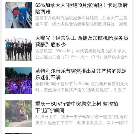
历史，目前对露营者没有 ...
63%加拿大人"拒绝"9月涨油税！卡尼政府
陷两难
随着下月临时汽油税减免即将结束，加拿大车主普
遍叫苦，绝大多数受访者希望联邦政府将这一减税
政策永久化。由加拿大纳税人联盟委托 Leger 民调
公司进行的最新调查显示，63% 的加拿大人希望总
大曝光！经常罢工 西捷及加航机舱服务员
理卡尼（Mark Carney）将 ...
薪酬到底多少
西捷航空（WestJet）与代表机舱服务员的加拿大
公共雇员工会（CUPE）周一（3日）就新集体合约
达成临时协议，化解了持续多日的工潮危机。根据
西捷航空周一在官网公布的薪酬资料，该公司机舱
蒙特利尔音乐节突然推出及其严格的规定
服务员薪酬为每个「薪酬工时 ...
乐迷们不满
蒙特利尔电子音乐节 ÎleSoniq 在距离开幕仅剩几天
时，突然推出了极其严格的“透明包规定”，引发了
乐迷们的强烈不满。“我本来有好几个去音乐节专
门用的腰包，结果在 ÎleSoniq 开幕前几天还得折腾
重庆一SUV行驶中突腾空上树 监控拍
着重新买一个，太 ...
下"起飞"瞬间
8月5日上午，重庆一男子驾车经过一隧道口附近时
腾空而起悬在半空中，此事引发关注。网上一段27
秒行车记录仪显示，一辆白色SUV行驶在中间车